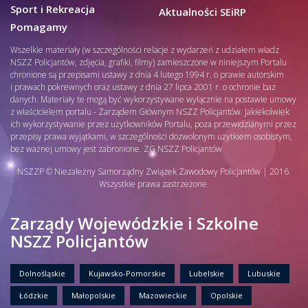
Sport i Rekreacja
Aktualności SEiRP
Pomagamy
Wszelkie materiały (w szczególności relacje z wydarzeń z udziałem władz
NSZZ Policjantów, zdjęcia, grafiki, filmy) zamieszczone w niniejszym Portalu
chronione są przepisami ustawy z dnia 4 lutego 1994 r. o prawie autorskim
i prawach pokrewnych oraz ustawy z dnia 27 lipca 2001 r. o ochronie baz
danych. Materiały te mogą być wykorzystywane wyłącznie na postawie umowy
z właścicielem portalu - Zarządem Głównym NSZZ Policjantów. Jakiekolwiek
ich wykorzystywanie przez użytkowników Portalu, poza przewidzianymi przez
przepisy prawa wyjątkami, w szczególności dozwolonym użytkiem osobistym,
bez ważnej umowy jest zabronione. ZG NSZZ Policjantów
NSZZP © Niezależny Samorządny Związek Zawodowy Policjantów | 2016.
Wszystkie prawa zastrzeżone.
Zarządy Wojewódzkie i Szkolne
NSZZ Policjantów
Dolnośląskie
Kujawsko-Pomorskie
Lubelskie
Lubuskie
Łódzkie
Małopolskie
Mazowieckie
Opolskie