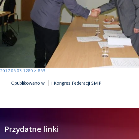
Opublikowano
Pełny
2017.05.03
1280 × 853
NAWIGACJA
rozmiar
Opublikowano w
I Kongres Federacji SMiP
WPISU
Przydatne linki