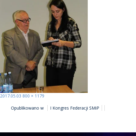
Opublikowano
Pełny
2017.05.03
800 × 1179
NAWIGACJA
rozmiar
Opublikowano w
I Kongres Federacji SMiP
WPISU