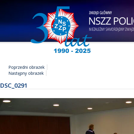
Poprzedni obrazek
Następny obrazek
DSC_0291