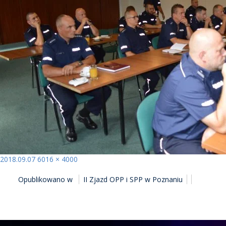
Opublikowano
Pełny
2018.09.07
6016 × 4000
NAWIGACJA
rozmiar
Opublikowano w
II Zjazd OPP i SPP w Poznaniu
WPISU