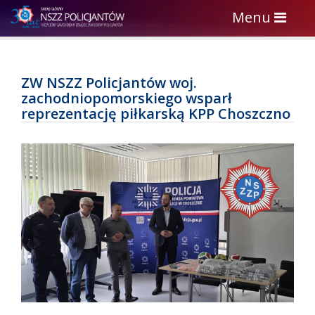
Toggle
Menu
navigation
ZW NSZZ Policjantów woj.
zachodniopomorskiego wsparł
reprezentację piłkarską KPP Choszczno