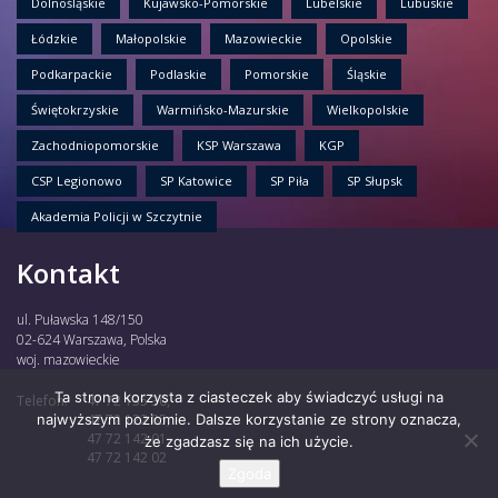
Dolnośląskie
Kujawsko-Pomorskie
Lubelskie
Lubuskie
Łódzkie
Małopolskie
Mazowieckie
Opolskie
Podkarpackie
Podlaskie
Pomorskie
Śląskie
Świętokrzyskie
Warmińsko-Mazurskie
Wielkopolskie
Zachodniopomorskie
KSP Warszawa
KGP
CSP Legionowo
SP Katowice
SP Piła
SP Słupsk
Akademia Policji w Szczytnie
Kontakt
ul. Puławska 148/150
02-624 Warszawa, Polska
woj. mazowieckie
Ta strona korzysta z ciasteczek aby świadczyć usługi na
Telefon:
47 72 135 30,
najwyższym poziomie. Dalsze korzystanie ze strony oznacza,
47 72 122 85,
47 72 142 01,
że zgadzasz się na ich użycie.
47 72 142 02
Zgoda