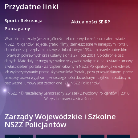
Przydatne linki
Sport i Rekreacja
Aktualności SEiRP
Pomagamy
Wszelkie materiały (w szczególności relacje z wydarzeń z udziałem władz
NSZZ Policjantów, zdjęcia, grafiki, filmy) zamieszczone w niniejszym Portalu
chronione są przepisami ustawy z dnia 4 lutego 1994 r. o prawie autorskim
i prawach pokrewnych oraz ustawy z dnia 27 lipca 2001 r. o ochronie baz
danych. Materiały te mogą być wykorzystywane wyłącznie na postawie umowy
z właścicielem portalu - Zarządem Głównym NSZZ Policjantów. Jakiekolwiek
ich wykorzystywanie przez użytkowników Portalu, poza przewidzianymi przez
przepisy prawa wyjątkami, w szczególności dozwolonym użytkiem osobistym,
bez ważnej umowy jest zabronione. ZG NSZZ Policjantów
NSZZP © Niezależny Samorządny Związek Zawodowy Policjantów | 2016.
Wszystkie prawa zastrzeżone.
Zarządy Wojewódzkie i Szkolne
NSZZ Policjantów