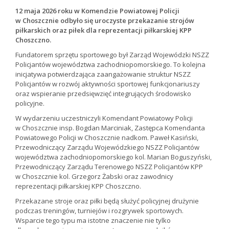
12 maja 2026 roku w Komendzie Powiatowej Policji
w Choszcznie odbyło się uroczyste przekazanie strojów
piłkarskich oraz piłek dla reprezentacji piłkarskiej KPP
Choszczno.
Fundatorem sprzętu sportowego był Zarząd Wojewódzki NSZZ
Policjantów województwa zachodniopomorskiego. To kolejna
inicjatywa potwierdzająca zaangażowanie struktur NSZZ
Policjantów w rozwój aktywności sportowej funkcjonariuszy
oraz wspieranie przedsięwzięć integrujących środowisko
policyjne.
W wydarzeniu uczestniczyli Komendant Powiatowy Policji
w Choszcznie insp. Bogdan Marciniak, Zastępca Komendanta
Powiatowego Policji w Choszcznie nadkom. Paweł Kasiński,
Przewodniczący Zarządu Wojewódzkiego NSZZ Policjantów
województwa zachodniopomorskiego kol. Marian Boguszyński,
Przewodniczący Zarządu Terenowego NSZZ Policjantów KPP
w Choszcznie kol. Grzegorz Żabski oraz zawodnicy
reprezentacji piłkarskiej KPP Choszczno.
Przekazane stroje oraz piłki będą służyć policyjnej drużynie
podczas treningów, turniejów i rozgrywek sportowych.
Wsparcie tego typu ma istotne znaczenie nie tylko