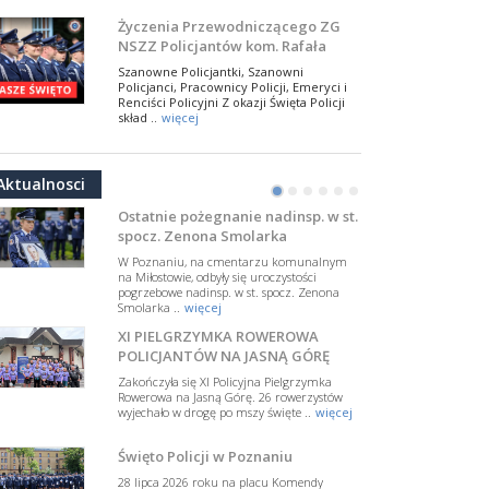
Departamentu Policji w Nowym Jorku, o
Jankowskiego z okazji Święta
Szanowne Policjantki, Szanowni
..
więcej
Policji 2026
Policjanci, Pracownicy Policji, Emeryci i
Renciści Policyjni Z okazji Święta Policji
PAMIĘTAMY I ODDAJMY HOŁD ST.
skład ..
więcej
SIERŻ. MARKOWI SIENICKIEMU
W Biedrusku, pod Tablicą Pamiątkową
NSZZ Policjantów: Policja nie może
poświęconą starszemu sierżantowi Mar
być wciągana w bieżące spory
..
więcej
polityczne
W przestrzeni publicznej po raz kolejny
pojawiły się wypowiedzi, które uderzają
Ostatnie pożegnanie nadinsp. w st.
w funkcjonariuszki i funkcjonariuszy
Aktualnosci
spocz. Zenona Smolarka
Policj ..
więcej
•
•
•
•
•
•
W Poznaniu, na cmentarzu komunalnym
Dodatkowe zarobkowanie
na Miłostowie, odbyły się uroczystości
policjantów. NSZZP: obecne
pogrzebowe nadinsp. w st. spocz. Zenona
rozwiązania wymagają zmian
Smolarka ..
więcej
Do Sejmu trafiła petycja dotycząca
zmiany przepisów regulujących
XI PIELGRZYMKA ROWEROWA
podejmowanie przez policjantów
POLICJANTÓW NA JASNĄ GÓRĘ
dodatkowej pracy zarobkowe ..
więcej
Zakończyła się XI Policyjna Pielgrzymka
Krok 1. Umorzenie. Krok 2. Walka
Rowerowa na Jasną Górę. 26 rowerzystów
wyjechało w drogę po mszy święte ..
więcej
z hejtem
Postępowanie dotyczące interwencji
Święto Policji w Poznaniu
Policji w miejscu zamieszkania red.
Tomasza Sakiewicza zostało umorzone.
28 lipca 2026 roku na placu Komendy
To ważna decyzj ..
więcej
Miejskiej Policji w Poznaniu odbył ..
więcej
Prawomocnie uniewinniony