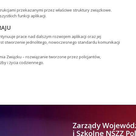
strukcjami przekazanymi przez właściwe struktury związkowe.
ystkich funkcji aplikacji.
RAJU
ynuuje prace nad dalszym rozwojem aplikacji oraz jej
st stworzenie jednolitego, nowoczesnego standardu komunikacji
ania Związku – rozwiązanie tworzone przez policjantów,
żby i życia codziennego.
Zarządy Wojewód
i Szkolne NSZZ Po