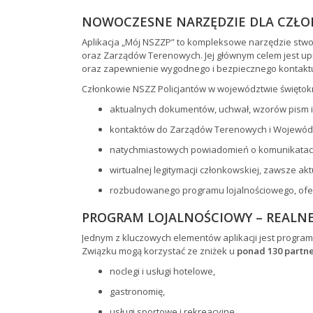
NOWOCZESNE NARZĘDZIE DLA CZŁ
Aplikacja „Mój NSZZP” to kompleksowe narzędzie stw
oraz Zarządów Terenowych. Jej głównym celem jest upr
oraz zapewnienie wygodnego i bezpiecznego kontaktu
Członkowie NSZZ Policjantów w województwie świętokr
aktualnych dokumentów, uchwał, wzorów pism i
kontaktów do Zarządów Terenowych i Wojewód
natychmiastowych powiadomień o komunikatach
wirtualnej legitymacji członkowskiej, zawsze akt
rozbudowanego programu lojalnościowego, oferuj
PROGRAM LOJALNOŚCIOWY – REALN
Jednym z kluczowych elementów aplikacji jest program
Związku mogą korzystać ze zniżek u
ponad 130 partn
noclegi i usługi hotelowe,
gastronomię,
usługi sportowe i rekreacyjne,