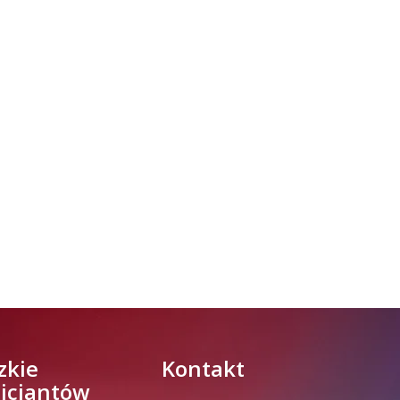
PAMIĘTAMY I ODDAJMY HOŁD ST.
SIERŻ. MARKOWI SIENICKIEMU
W Biedrusku, pod Tablicą Pamiątkową
poświęconą starszemu sierżantowi Mar
..
więcej
zkie
Kontakt
licjantów