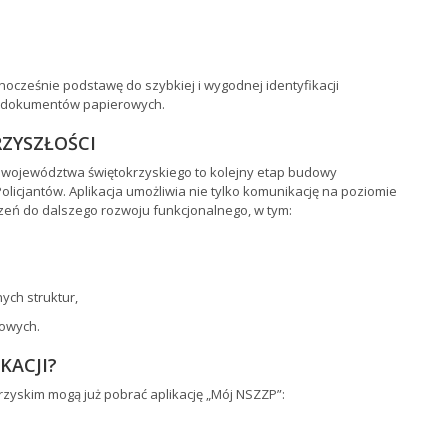
dnocześnie podstawę do szybkiej i wygodnej identyfikacji
a dokumentów papierowych.
RZYSZŁOŚCI
województwa świętokrzyskiego to kolejny etap budowy
icjantów. Aplikacja umożliwia nie tylko komunikację na poziomie
zeń do dalszego rozwoju funkcjonalnego, w tym:
ych struktur,
nowych.
KACJI?
zyskim mogą już pobrać aplikację „Mój NSZZP”: