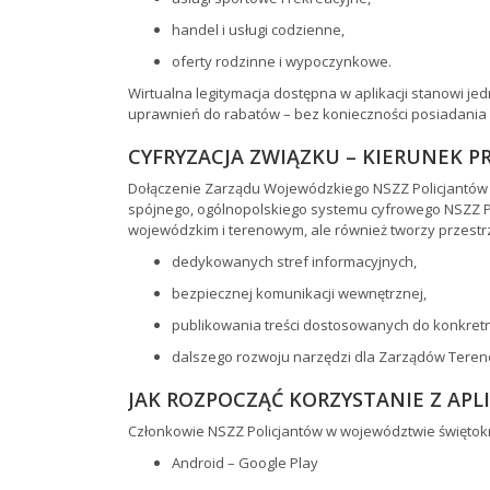
handel i usługi codzienne,
oferty rodzinne i wypoczynkowe.
Wirtualna legitymacja dostępna w aplikacji stanowi je
uprawnień do rabatów – bez konieczności posiadani
CYFRYZACJA ZWIĄZKU – KIERUNEK P
Dołączenie Zarządu Wojewódzkiego NSZZ Policjantów 
spójnego, ogólnopolskiego systemu cyfrowego NSZZ Pol
wojewódzkim i terenowym, ale również tworzy przestr
dedykowanych stref informacyjnych,
bezpiecznej komunikacji wewnętrznej,
publikowania treści dostosowanych do konkretn
dalszego rozwoju narzędzi dla Zarządów Tere
JAK ROZPOCZĄĆ KORZYSTANIE Z APLI
Członkowie NSZZ Policjantów w województwie świętokr
Android – Google Play