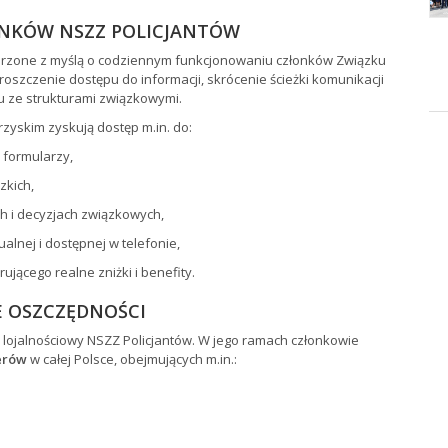
ONKÓW NSZZ POLICJANTÓW
orzone z myślą o codziennym funkcjonowaniu członków Związku
oszczenie dostępu do informacji, skrócenie ścieżki komunikacji
 ze strukturami związkowymi.
zyskim zyskują dostęp m.in. do:
 formularzy,
zkich,
 i decyzjach związkowych,
ualnej i dostępnej w telefonie,
ącego realne zniżki i benefity.
E OSZCZĘDNOŚCI
 lojalnościowy NSZZ Policjantów. W jego ramach członkowie
erów
w całej Polsce, obejmujących m.in.: