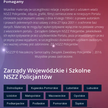
Pomagamy
Wszelkie materiały (w szczególności relacje z wydarzeń z udziałem władz
NSZZ Policjantów, zdjęcia, grafiki, filmy) zamieszczone w niniejszym Portalu
chronione są przepisami ustawy z dnia 4 lutego 1994 r. o prawie autorskim
i prawach pokrewnych oraz ustawy z dnia 27 lipca 2001 r. o ochronie baz
danych. Materiały te mogą być wykorzystywane wyłącznie na postawie umowy
z właścicielem portalu - Zarządem Głównym NSZZ Policjantów. Jakiekolwiek
ich wykorzystywanie przez użytkowników Portalu, poza przewidzianymi przez
przepisy prawa wyjątkami, w szczególności dozwolonym użytkiem osobistym,
bez ważnej umowy jest zabronione. ZG NSZZ Policjantów
NSZZP © Niezależny Samorządny Związek Zawodowy Policjantów | 2016.
Wszystkie prawa zastrzeżone.
Zarządy Wojewódzkie i Szkolne
NSZZ Policjantów
Dolnośląskie
Kujawsko-Pomorskie
Lubelskie
Lubuskie
Łódzkie
Małopolskie
Mazowieckie
Opolskie
Podkarpackie
Podlaskie
Pomorskie
Śląskie