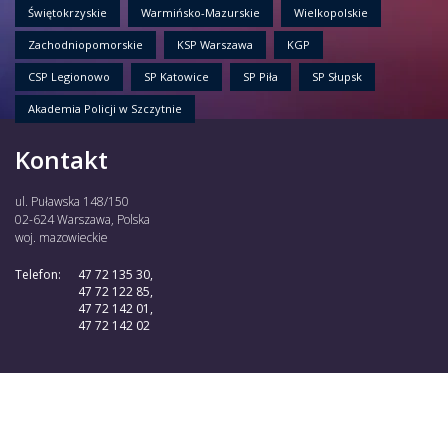
Świętokrzyskie
Warmińsko-Mazurskie
Wielkopolskie
Zachodniopomorskie
KSP Warszawa
KGP
CSP Legionowo
SP Katowice
SP Piła
SP Słupsk
Akademia Policji w Szczytnie
Kontakt
ul. Puławska 148/150
02-624 Warszawa, Polska
woj. mazowieckie
Telefon:
47 72 135 30,
47 72 122 85,
47 72 142 01,
47 72 142 02