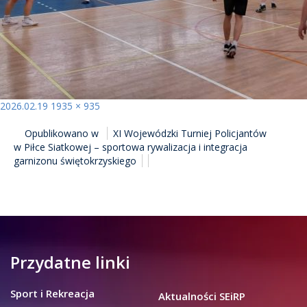
Opublikowano
Pełny
2026.02.19
1935 × 935
NAWIGACJA
rozmiar
Opublikowano w
XI Wojewódzki Turniej Policjantów
WPISU
w Piłce Siatkowej – sportowa rywalizacja i integracja
garnizonu świętokrzyskiego
Przydatne linki
Sport i Rekreacja
Aktualności SEiRP