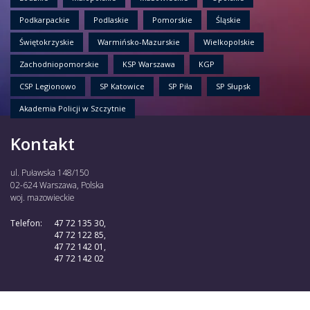
Podkarpackie
Podlaskie
Pomorskie
Śląskie
Świętokrzyskie
Warmińsko-Mazurskie
Wielkopolskie
Zachodniopomorskie
KSP Warszawa
KGP
CSP Legionowo
SP Katowice
SP Piła
SP Słupsk
Akademia Policji w Szczytnie
Kontakt
ul. Puławska 148/150
02-624 Warszawa, Polska
woj. mazowieckie
Telefon:
47 72 135 30,
47 72 122 85,
47 72 142 01,
47 72 142 02