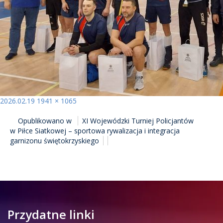
Opublikowano
Pełny
2026.02.19
1941 × 1065
NAWIGACJA
rozmiar
Opublikowano w
XI Wojewódzki Turniej Policjantów
WPISU
w Piłce Siatkowej – sportowa rywalizacja i integracja
garnizonu świętokrzyskiego
Przydatne linki