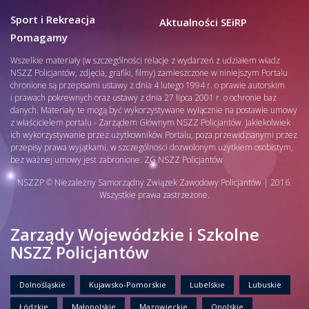
Sport i Rekreacja
Aktualności SEiRP
Pomagamy
Wszelkie materiały (w szczególności relacje z wydarzeń z udziałem władz
NSZZ Policjantów, zdjęcia, grafiki, filmy) zamieszczone w niniejszym Portalu
chronione są przepisami ustawy z dnia 4 lutego 1994 r. o prawie autorskim
i prawach pokrewnych oraz ustawy z dnia 27 lipca 2001 r. o ochronie baz
danych. Materiały te mogą być wykorzystywane wyłącznie na postawie umowy
z właścicielem portalu - Zarządem Głównym NSZZ Policjantów. Jakiekolwiek
ich wykorzystywanie przez użytkowników Portalu, poza przewidzianymi przez
przepisy prawa wyjątkami, w szczególności dozwolonym użytkiem osobistym,
bez ważnej umowy jest zabronione. ZG NSZZ Policjantów
NSZZP © Niezależny Samorządny Związek Zawodowy Policjantów | 2016.
Wszystkie prawa zastrzeżone.
Zarządy Wojewódzkie i Szkolne
NSZZ Policjantów
Dolnośląskie
Kujawsko-Pomorskie
Lubelskie
Lubuskie
Łódzkie
Małopolskie
Mazowieckie
Opolskie