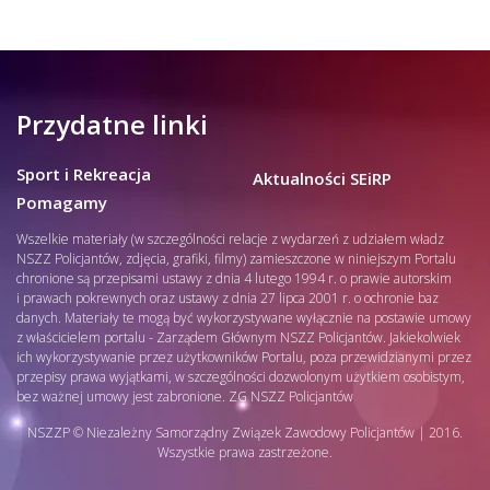
Przydatne linki
Sport i Rekreacja
Aktualności SEiRP
Pomagamy
Wszelkie materiały (w szczególności relacje z wydarzeń z udziałem władz
NSZZ Policjantów, zdjęcia, grafiki, filmy) zamieszczone w niniejszym Portalu
chronione są przepisami ustawy z dnia 4 lutego 1994 r. o prawie autorskim
i prawach pokrewnych oraz ustawy z dnia 27 lipca 2001 r. o ochronie baz
danych. Materiały te mogą być wykorzystywane wyłącznie na postawie umowy
z właścicielem portalu - Zarządem Głównym NSZZ Policjantów. Jakiekolwiek
ich wykorzystywanie przez użytkowników Portalu, poza przewidzianymi przez
przepisy prawa wyjątkami, w szczególności dozwolonym użytkiem osobistym,
bez ważnej umowy jest zabronione. ZG NSZZ Policjantów
NSZZP © Niezależny Samorządny Związek Zawodowy Policjantów | 2016.
Wszystkie prawa zastrzeżone.