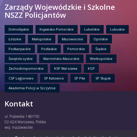
Zarządy Wojewódzkie i Szkolne
NSZZ Policjantów
Dolnośląskie
Kujawsko-Pomorskie
Lubelskie
Lubuskie
Łódzkie
Małopolskie
Mazowieckie
Opolskie
Podkarpackie
Podlaskie
Pomorskie
Śląskie
Świętokrzyskie
Warmińsko-Mazurskie
Wielkopolskie
Zachodniopomorskie
KSP Warszawa
KGP
CSP Legionowo
SP Katowice
SP Piła
SP Słupsk
Akademia Policji w Szczytnie
Kontakt
ul. Puławska 148/150
02-624 Warszawa, Polska
woj. mazowieckie