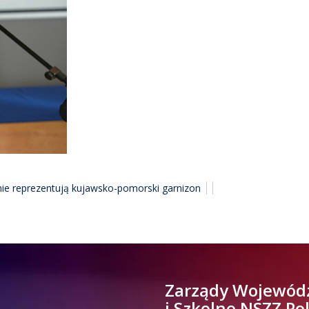
ie reprezentują kujawsko-pomorski garnizon
Zarządy Wojewód
i Szkolne NSZZ Po