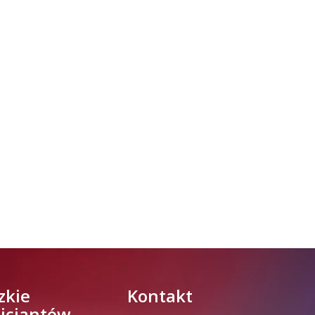
zkie
Kontakt
licjantów