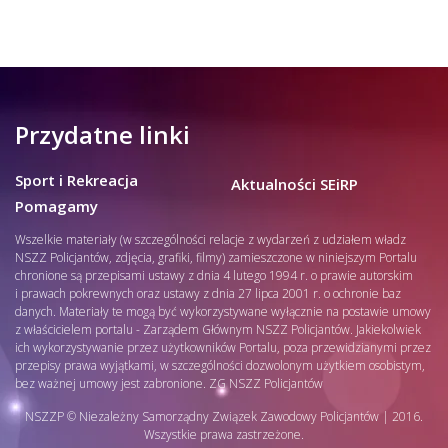
Przydatne linki
Sport i Rekreacja
Aktualności SEiRP
Pomagamy
Wszelkie materiały (w szczególności relacje z wydarzeń z udziałem władz
NSZZ Policjantów, zdjęcia, grafiki, filmy) zamieszczone w niniejszym Portalu
chronione są przepisami ustawy z dnia 4 lutego 1994 r. o prawie autorskim
i prawach pokrewnych oraz ustawy z dnia 27 lipca 2001 r. o ochronie baz
danych. Materiały te mogą być wykorzystywane wyłącznie na postawie umowy
z właścicielem portalu - Zarządem Głównym NSZZ Policjantów. Jakiekolwiek
ich wykorzystywanie przez użytkowników Portalu, poza przewidzianymi przez
przepisy prawa wyjątkami, w szczególności dozwolonym użytkiem osobistym,
bez ważnej umowy jest zabronione. ZG NSZZ Policjantów
NSZZP © Niezależny Samorządny Związek Zawodowy Policjantów | 2016.
Wszystkie prawa zastrzeżone.