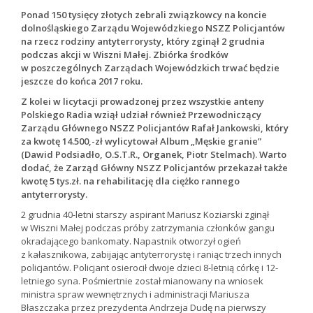
Ponad 150 tysięcy złotych zebrali związkowcy na koncie
dolnośląskiego Zarządu Wojewódzkiego NSZZ Policjantów
na rzecz rodziny antyterrorysty, który zginął 2 grudnia
podczas akcji w Wiszni Małej. Zbiórka środków
w poszczególnych Zarządach Wojewódzkich trwać będzie
jeszcze do końca 2017 roku.
Z kolei w licytacji prowadzonej przez wszystkie anteny
Polskiego Radia wziął udział również Przewodniczący
Zarządu Głównego NSZZ Policjantów Rafał Jankowski, który
za kwotę 14.500,-zł wylicytował Album „Męskie granie”
(Dawid Podsiadło, O.S.T.R., Organek, Piotr Stelmach). Warto
dodać, że Zarząd Główny NSZZ Policjantów przekazał także
kwotę 5 tys.zł. na rehabilitację dla ciężko rannego
antyterrorysty.
2 grudnia 40-letni starszy aspirant Mariusz Koziarski zginął
w Wiszni Małej podczas próby zatrzymania członków gangu
okradającego bankomaty. Napastnik otworzył ogień
z kałasznikowa, zabijając antyterrorystę i raniąc trzech innych
policjantów. Policjant osierocił dwoje dzieci 8-letnią córkę i 12-
letniego syna. Pośmiertnie został mianowany na wniosek
ministra spraw wewnętrznych i administracji Mariusza
Błaszczaka przez prezydenta Andrzeja Dudę na pierwszy