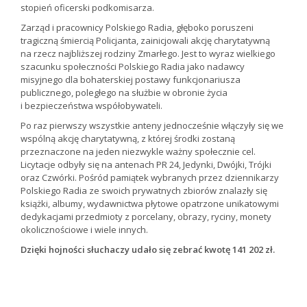
stopień oficerski podkomisarza.
Zarząd i pracownicy Polskiego Radia, głęboko poruszeni
tragiczną śmiercią Policjanta, zainicjowali akcję charytatywną
na rzecz najbliższej rodziny Zmarłego. Jest to wyraz wielkiego
szacunku społeczności Polskiego Radia jako nadawcy
misyjnego dla bohaterskiej postawy funkcjonariusza
publicznego, poległego na służbie w obronie życia
i bezpieczeństwa współobywateli.
Po raz pierwszy wszystkie anteny jednocześnie włączyły się we
wspólną akcję charytatywną, z której środki zostaną
przeznaczone na jeden niezwykle ważny społecznie cel.
Licytacje odbyły się na antenach PR 24, Jedynki, Dwójki, Trójki
oraz Czwórki. Pośród pamiątek wybranych przez dziennikarzy
Polskiego Radia ze swoich prywatnych zbiorów znalazły się
książki, albumy, wydawnictwa płytowe opatrzone unikatowymi
dedykacjami przedmioty z porcelany, obrazy, ryciny, monety
okolicznościowe i wiele innych.
Dzięki hojności słuchaczy udało się zebrać kwotę 141 202 zł.