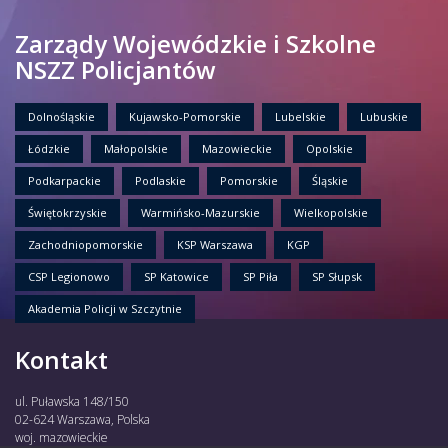
Zarządy Wojewódzkie i Szkolne
NSZZ Policjantów
Dolnośląskie
Kujawsko-Pomorskie
Lubelskie
Lubuskie
Łódzkie
Małopolskie
Mazowieckie
Opolskie
Podkarpackie
Podlaskie
Pomorskie
Śląskie
Świętokrzyskie
Warmińsko-Mazurskie
Wielkopolskie
Zachodniopomorskie
KSP Warszawa
KGP
CSP Legionowo
SP Katowice
SP Piła
SP Słupsk
Akademia Policji w Szczytnie
Kontakt
ul. Puławska 148/150
02-624 Warszawa, Polska
woj. mazowieckie