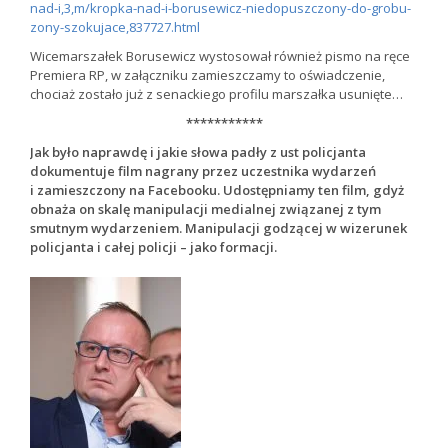
nad-i,3,m/kropka-nad-i-borusewicz-niedopuszczony-do-grobu-
zony-szokujace,837727.html
Wicemarszałek Borusewicz wystosował również pismo na ręce
Premiera RP, w załączniku zamieszczamy to oświadczenie,
chociaż zostało już z senackiego profilu marszałka usunięte…
***********
Jak było naprawdę i jakie słowa padły z ust policjanta
dokumentuje film nagrany przez uczestnika wydarzeń
i zamieszczony na Facebooku. Udostępniamy ten film, gdyż
obnaża on skalę manipulacji medialnej związanej z tym
smutnym wydarzeniem. Manipulacji godzącej w wizerunek
policjanta i całej policji – jako formacji.