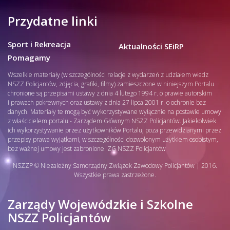
Przydatne linki
Sport i Rekreacja
Aktualności SEiRP
Pomagamy
Wszelkie materiały (w szczególności relacje z wydarzeń z udziałem władz
NSZZ Policjantów, zdjęcia, grafiki, filmy) zamieszczone w niniejszym Portalu
chronione są przepisami ustawy z dnia 4 lutego 1994 r. o prawie autorskim
i prawach pokrewnych oraz ustawy z dnia 27 lipca 2001 r. o ochronie baz
danych. Materiały te mogą być wykorzystywane wyłącznie na postawie umowy
z właścicielem portalu - Zarządem Głównym NSZZ Policjantów. Jakiekolwiek
ich wykorzystywanie przez użytkowników Portalu, poza przewidzianymi przez
przepisy prawa wyjątkami, w szczególności dozwolonym użytkiem osobistym,
bez ważnej umowy jest zabronione. ZG NSZZ Policjantów
NSZZP © Niezależny Samorządny Związek Zawodowy Policjantów | 2016.
Wszystkie prawa zastrzeżone.
Zarządy Wojewódzkie i Szkolne
NSZZ Policjantów