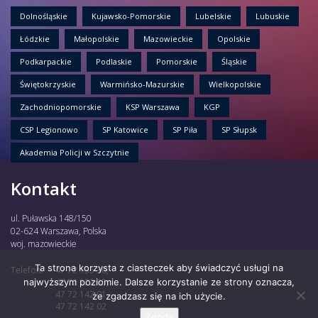
Dolnośląskie
Kujawsko-Pomorskie
Lubelskie
Lubuskie
Łódzkie
Małopolskie
Mazowieckie
Opolskie
Podkarpackie
Podlaskie
Pomorskie
Śląskie
Świętokrzyskie
Warmińsko-Mazurskie
Wielkopolskie
Zachodniopomorskie
KSP Warszawa
KGP
CSP Legionowo
SP Katowice
SP Piła
SP Słupsk
Akademia Policji w Szczytnie
Kontakt
ul. Puławska 148/150
02-624 Warszawa, Polska
woj. mazowieckie
Ta strona korzysta z ciasteczek aby świadczyć usługi na
Telefon:
47 72 135 30,
najwyższym poziomie. Dalsze korzystanie ze strony oznacza,
47 72 122 85,
47 72 142 01,
że zgadzasz się na ich użycie.
47 72 142 02
Zgoda