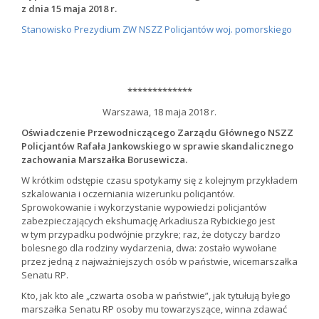
z dnia 15 maja 2018 r.
Stanowisko Prezydium ZW NSZZ Policjantów woj. pomorskiego
*************
Warszawa, 18 maja 2018 r.
Oświadczenie Przewodniczącego Zarządu Głównego NSZZ
Policjantów Rafała Jankowskiego w sprawie skandalicznego
zachowania Marszałka Borusewicza.
W krótkim odstępie czasu spotykamy się z kolejnym przykładem
szkalowania i oczerniania wizerunku policjantów.
Sprowokowanie i wykorzystanie wypowiedzi policjantów
zabezpieczających ekshumację Arkadiusza Rybickiego jest
w tym przypadku podwójnie przykre; raz, że dotyczy bardzo
bolesnego dla rodziny wydarzenia, dwa: zostało wywołane
przez jedną z najważniejszych osób w państwie, wicemarszałka
Senatu RP.
Kto, jak kto ale „czwarta osoba w państwie”, jak tytułują byłego
marszałka Senatu RP osoby mu towarzyszące, winna zdawać