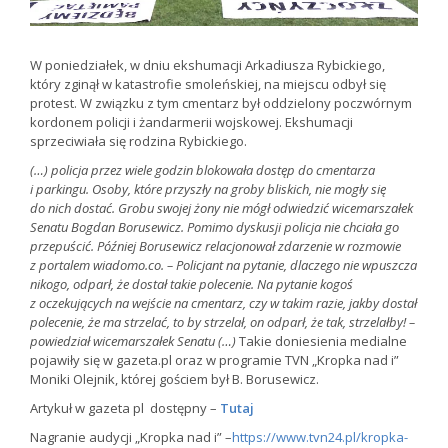
W poniedziałek, w dniu ekshumacji Arkadiusza Rybickiego,
który zginął w katastrofie smoleńskiej, na miejscu odbył się
protest. W związku z tym cmentarz był oddzielony poczwórnym
kordonem policji i żandarmerii wojskowej. Ekshumacji
sprzeciwiała się rodzina Rybickiego.
(…) policja przez wiele godzin blokowała dostęp do cmentarza
i parkingu. Osoby, które przyszły na groby bliskich, nie mogły się
do nich dostać. Grobu swojej żony nie mógł odwiedzić wicemarszałek
Senatu Bogdan Borusewicz. Pomimo dyskusji policja nie chciała go
przepuścić. Później Borusewicz relacjonował zdarzenie w rozmowie
z portalem wiadomo.co. – Policjant na pytanie, dlaczego nie wpuszcza
nikogo, odparł, że dostał takie polecenie. Na pytanie kogoś
z oczekujących na wejście na cmentarz, czy w takim razie, jakby dostał
polecenie, że ma strzelać, to by strzelał, on odparł, że tak, strzelałby! –
powiedział wicemarszałek Senatu (…)
Takie doniesienia medialne
pojawiły się w gazeta.pl oraz w programie TVN „Kropka nad i”
Moniki Olejnik, której gościem był B. Borusewicz.
Artykuł w gazeta pl dostępny –
Tutaj
Nagranie audycji „Kropka nad i” –
https://www.tvn24.pl/kropka-