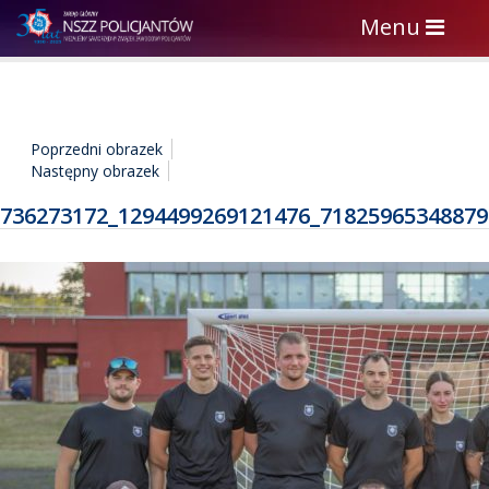
Toggle
Menu
navigation
Poprzedni obrazek
Następny obrazek
736273172_1294499269121476_71825965348879