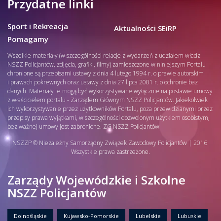
Przydatne linki
Sport i Rekreacja
Aktualności SEiRP
Pomagamy
Wszelkie materiały (w szczególności relacje z wydarzeń z udziałem władz
NSZZ Policjantów, zdjęcia, grafiki, filmy) zamieszczone w niniejszym Portalu
chronione są przepisami ustawy z dnia 4 lutego 1994 r. o prawie autorskim
i prawach pokrewnych oraz ustawy z dnia 27 lipca 2001 r. o ochronie baz
danych. Materiały te mogą być wykorzystywane wyłącznie na postawie umowy
z właścicielem portalu - Zarządem Głównym NSZZ Policjantów. Jakiekolwiek
ich wykorzystywanie przez użytkowników Portalu, poza przewidzianymi przez
przepisy prawa wyjątkami, w szczególności dozwolonym użytkiem osobistym,
bez ważnej umowy jest zabronione. ZG NSZZ Policjantów
NSZZP © Niezależny Samorządny Związek Zawodowy Policjantów | 2016.
Wszystkie prawa zastrzeżone.
Zarządy Wojewódzkie i Szkolne
NSZZ Policjantów
Dolnośląskie
Kujawsko-Pomorskie
Lubelskie
Lubuskie