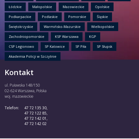
Łódzkie
Małopolskie
Mazowieckie
Opolskie
Podkarpackie
Podlaskie
Pomorskie
Śląskie
Świętokrzyskie
Warmińsko-Mazurskie
Wielkopolskie
Zachodniopomorskie
KSP Warszawa
KGP
CSP Legionowo
SP Katowice
SP Piła
SP Słupsk
Akademia Policji w Szczytnie
Kontakt
ul. Puławska 148/150
02-624 Warszawa, Polska
woj. mazowieckie
Telefon:
47 72 135 30,
47 72 122 85,
47 72 142 01,
47 72 142 02