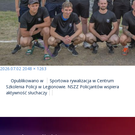
Opublikowano
Pełny
2026.07.02
2048 × 1263
NAWIGACJA
rozmiar
Opublikowano w
Sportowa rywalizacja w Centrum
WPISU
Szkolenia Policji w Legionowie. NSZZ Policjantów wspiera
aktywność słuchaczy