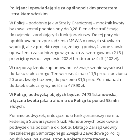
Policjanci opowiadają się za ogólnopolskim protestem
i strajkiem włoskim
W Policji – podobnie jak w Straży Granicznej – mnożnik kwoty
bazowej został podniesiony do 3,28. Pieniądze trafić mają
do najmniej zarabiających funkcjonariuszy. Do tej pory nie
opublikowano rozporządzenia MSWiA o nowych stawkach
w policji, ale z projektu wynika, że będą podwyższone stawki
uposażenia zasadniczego w grupach zaszeregowania 2 i 3 (
przeciętny wzrost wyniesie 202 zł brutto) oraz 4 i 5 ( 102 zł).
W rozporządzeniu zaplanowano też zwiększenie wysokości
dodatku stołecznego. Ten wzrosnąć ma o 11,5 proc. z poziomu
20 proc. kwoty bazowej do poziomu 31,5 proc. Po zmianach
dodatek stołeczny wynieść ma 479,90 zł.
W Policji, podwyżką objętych będzie 74 734 stanowiska,
a łączna kwota jaka trafić ma do Policji to ponad 98 mln
złotych.
Pomimo podwyżek, entuzjazmu u funkcjonariuszy nie ma.
Federacja Stowarzyszeń Służb Mundurowych oczekiwała
podwyżek na poziomie ok. 650 zł. Dlatego Zarząd Główny
Niezależnego Samorządnego Związku Zawodowego Policji
opublikował na swojej stronie ankietę protestacyjną.