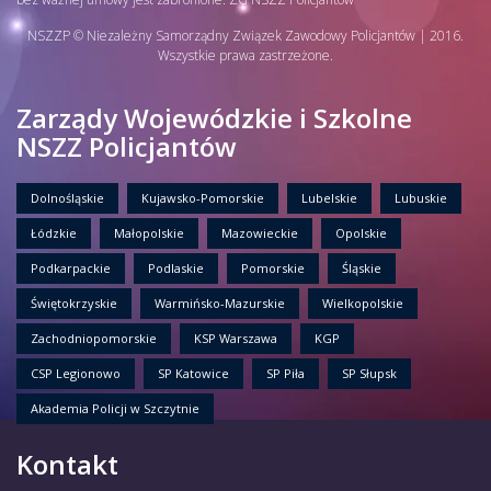
NSZZP © Niezależny Samorządny Związek Zawodowy Policjantów | 2016.
Wszystkie prawa zastrzeżone.
Zarządy Wojewódzkie i Szkolne
NSZZ Policjantów
Dolnośląskie
Kujawsko-Pomorskie
Lubelskie
Lubuskie
Łódzkie
Małopolskie
Mazowieckie
Opolskie
Podkarpackie
Podlaskie
Pomorskie
Śląskie
Świętokrzyskie
Warmińsko-Mazurskie
Wielkopolskie
Zachodniopomorskie
KSP Warszawa
KGP
CSP Legionowo
SP Katowice
SP Piła
SP Słupsk
Akademia Policji w Szczytnie
Kontakt