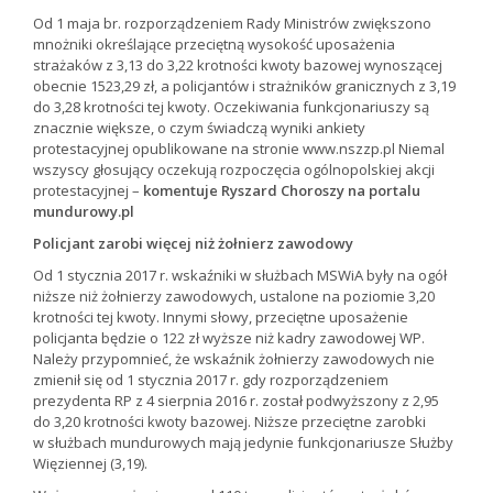
Od 1 maja br. rozporządzeniem Rady Ministrów zwiększono
mnożniki określające przeciętną wysokość uposażenia
strażaków z 3,13 do 3,22 krotności kwoty bazowej wynoszącej
obecnie 1523,29 zł, a policjantów i strażników granicznych z 3,19
do 3,28 krotności tej kwoty. Oczekiwania funkcjonariuszy są
znacznie większe, o czym świadczą wyniki ankiety
protestacyjnej opublikowane na stronie www.nszzp.pl Niemal
wszyscy głosujący oczekują rozpoczęcia ogólnopolskiej akcji
protestacyjnej –
komentuje Ryszard Choroszy na portalu
mundurowy.pl
Policjant zarobi więcej niż żołnierz zawodowy
Od 1 stycznia 2017 r. wskaźniki w służbach MSWiA były na ogół
niższe niż żołnierzy zawodowych, ustalone na poziomie 3,20
krotności tej kwoty. Innymi słowy, przeciętne uposażenie
policjanta będzie o 122 zł wyższe niż kadry zawodowej WP.
Należy przypomnieć, że wskaźnik żołnierzy zawodowych nie
zmienił się od 1 stycznia 2017 r. gdy rozporządzeniem
prezydenta RP z 4 sierpnia 2016 r. został podwyższony z 2,95
do 3,20 krotności kwoty bazowej. Niższe przeciętne zarobki
w służbach mundurowych mają jedynie funkcjonariusze Służby
Więziennej (3,19).