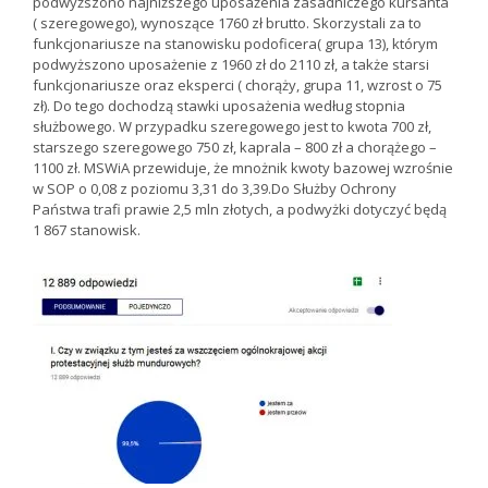
podwyższono najniższego uposażenia zasadniczego kursanta
( szeregowego), wynoszące 1760 zł brutto. Skorzystali za to
funkcjonariusze na stanowisku podoficera( grupa 13), którym
podwyższono uposażenie z 1960 zł do 2110 zł, a także starsi
funkcjonariusze oraz eksperci ( chorąży, grupa 11, wzrost o 75
zł). Do tego dochodzą stawki uposażenia według stopnia
służbowego. W przypadku szeregowego jest to kwota 700 zł,
starszego szeregowego 750 zł, kaprala – 800 zł a chorążego –
1100 zł. MSWiA przewiduje, że mnożnik kwoty bazowej wzrośnie
w SOP o 0,08 z poziomu 3,31 do 3,39.Do Służby Ochrony
Państwa trafi prawie 2,5 mln złotych, a podwyżki dotyczyć będą
1 867 stanowisk.