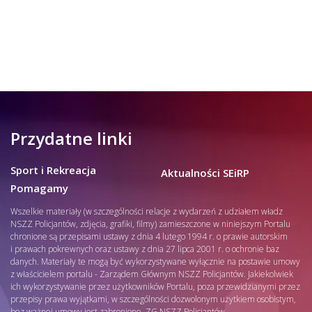
Przydatne linki
Sport i Rekreacja
Aktualności SEiRP
Pomagamy
Wszelkie materiały (w szczególności relacje z wydarzeń z udziałem władz
NSZZ Policjantów, zdjęcia, grafiki, filmy) zamieszczone w niniejszym Portalu
chronione są przepisami ustawy z dnia 4 lutego 1994 r. o prawie autorskim
i prawach pokrewnych oraz ustawy z dnia 27 lipca 2001 r. o ochronie baz
danych. Materiały te mogą być wykorzystywane wyłącznie na postawie umowy
z właścicielem portalu - Zarządem Głównym NSZZ Policjantów. Jakiekolwiek
ich wykorzystywanie przez użytkowników Portalu, poza przewidzianymi przez
przepisy prawa wyjątkami, w szczególności dozwolonym użytkiem osobistym,
bez ważnej umowy jest zabronione. ZG NSZZ Policjantów