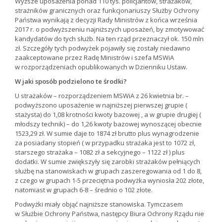
Wyższe uposażenia ponad 110 tys. policjantów, strażaków,
strażników granicznych oraz funkcjonariuszy Służby Ochrony
Państwa wynikają z decyzji Rady Ministrów z końca września
2017 r. o podwyższeniu najniższych uposażeń, by zmotywować
kandydatów do tych służb. Na ten rząd przeznaczył ok. 150 mln
zł. Szczegóły tych podwyżek pojawiły się zostały niedawno
zaakceptowane przez Radę Ministrów i szefa MSWiA
w rozporządzeniach opublikowanych w Dzienniku Ustaw.
W jaki sposób podzielono te środki?
U strażaków – rozporządzeniem MSWiA z 26 kwietnia br. –
podwyższono uposażenie w najniższej pierwszej grupie (
stażysta) do 1,08 krotności kwoty bazowej , a w grupie drugiej (
młodszy technik) – do 1,26 kwoty bazowej wynoszącej obecnie
1523,29 zł. W sumie daje to 1874 zł brutto plus wynagrodzenie
za posiadany stopień ( w przypadku strażaka jest to 1072 zł,
starszego strażaka – 1082 zł a sekcyjnego – 1122 zł ) plus
dodatki. W sumie zwiększyły się zarobki strażaków pełniących
służbę na stanowiskach w grupach zaszeregowania od 1 do 8,
z czego w grupach 1-5 przeciętna podwyżka wyniosła 202 złote,
natomiast w grupach 6-8 – średnio o 102 złote.
Podwyżki miały objąć najniższe stanowiska. Tymczasem
w Służbie Ochrony Państwa, następcy Biura Ochrony Rządu nie