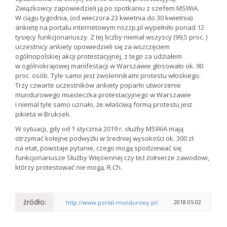
Związkowcy zapowiedzieli ją po spotkaniu z szefem MSWiA.
W ciągu tygodnia, (od wieczora 23 kwietnia do 30 kwietnia)
ankietę na portalu internetowym nszzp.pl wypełniło ponad 12
tysięcy funkcjonariuszy. Z tej liczby niemal wszyscy (99,5 proc. )
uczestnicy ankiety opowiedzieli się za wszczęciem
ogólnopolskiej akcji protestacyjnej, z tego za udziałem
w ogólnokrajowej manifestacji w Warszawie głosowało ok. 90
proc. osób. Tyle samo jest zwolennikami protestu włoskiego.
Trzy czwarte uczestników ankiety poparło utworzenie
mundurowego miasteczka protestacyjnego w Warszawie
i niemal tyle samo uznało, że właściwą formą protestu jest
pikieta w Brukseli.
W sytuacji, gdy od 1 stycznia 2019 r. służby MSWiA mają
otrzymać kolejne podwyżki w średniej wysokości ok. 300 zł
na etat, powstaje pytanie, czego mogą spodziewać się
funkcjonariusze Służby Więziennej czy też żołnierze zawodowi,
którzy protestować nie mogą. R.Ch.
źródło:
2018.05.02
http://www.portal-mundurowy.pl/