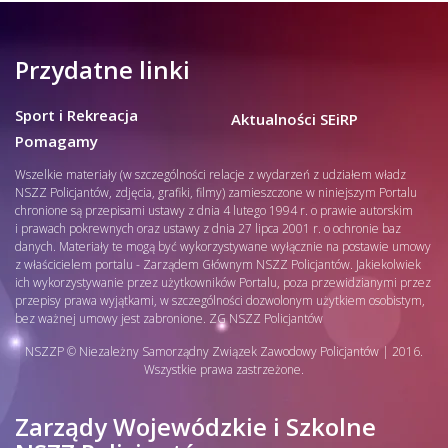
Przydatne linki
Sport i Rekreacja
Aktualności SEiRP
Pomagamy
Wszelkie materiały (w szczególności relacje z wydarzeń z udziałem władz
NSZZ Policjantów, zdjęcia, grafiki, filmy) zamieszczone w niniejszym Portalu
chronione są przepisami ustawy z dnia 4 lutego 1994 r. o prawie autorskim
i prawach pokrewnych oraz ustawy z dnia 27 lipca 2001 r. o ochronie baz
danych. Materiały te mogą być wykorzystywane wyłącznie na postawie umowy
z właścicielem portalu - Zarządem Głównym NSZZ Policjantów. Jakiekolwiek
ich wykorzystywanie przez użytkowników Portalu, poza przewidzianymi przez
przepisy prawa wyjątkami, w szczególności dozwolonym użytkiem osobistym,
bez ważnej umowy jest zabronione. ZG NSZZ Policjantów
NSZZP © Niezależny Samorządny Związek Zawodowy Policjantów | 2016.
Wszystkie prawa zastrzeżone.
Zarządy Wojewódzkie i Szkolne