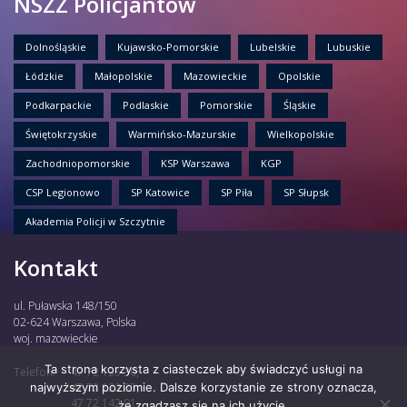
NSZZ Policjantów
Dolnośląskie
Kujawsko-Pomorskie
Lubelskie
Lubuskie
Łódzkie
Małopolskie
Mazowieckie
Opolskie
Podkarpackie
Podlaskie
Pomorskie
Śląskie
Świętokrzyskie
Warmińsko-Mazurskie
Wielkopolskie
Zachodniopomorskie
KSP Warszawa
KGP
CSP Legionowo
SP Katowice
SP Piła
SP Słupsk
Akademia Policji w Szczytnie
Kontakt
ul. Puławska 148/150
02-624 Warszawa, Polska
woj. mazowieckie
Ta strona korzysta z ciasteczek aby świadczyć usługi na
Telefon:
47 72 135 30,
najwyższym poziomie. Dalsze korzystanie ze strony oznacza,
47 72 122 85,
47 72 142 01,
że zgadzasz się na ich użycie.