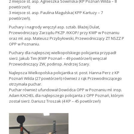
2 miejsce st. asp. Agnieszka Sowińska (KP Poznań Wilda – 8
powtórzeń);
3 miejsce st. asp. Paulina Magulska( KPP Kartuzy – 7
powtórzeń).
Puchary i nagrody wręczył asp. sztab. Błażej Dulat,
Przewodniczący Zarządu PKZP /KKOP/ przy KWP w Poznaniu
oraz mł. asp. Mateusz Przybyłowski, Przewodniczący ZT NSZZ P
OPP w Poznaniu.
Puchary dla najlepszej wielkopolskiego policjanta przypadł
sierż. Jakub Tim (KWP Poznań – 49 powtórzeń) wręczał
Przewodniczący ZW, podinsp. Andrzej Szary.
Najlepsza Wielkopolska policjantka st. post. Hanna Perz z KP
Poznań Wilda (27 powtórzeń) również z rąk Przewodniczącego
otrzymała puchar.
Puchar również ufundował Dowódca OPP w Poznaniu mł. insp.
Adam KACHEL dla najlepszego policjanta z OPP Poznań, którym
został sierż. Dariusz Troszak (4 KP – 45 powtórzeń)