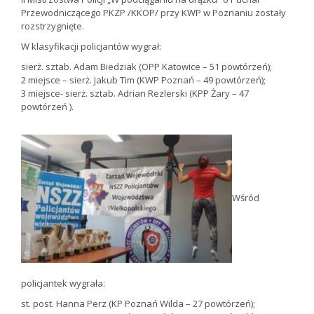
Przewodniczącego PKZP /KKOP/ przy KWP w Poznaniu zostały
rozstrzygnięte.
W klasyfikacji policjantów wygrał:
sierż. sztab. Adam Biedziak (OPP Katowice – 51 powtórzeń);
2 miejsce – sierż. Jakub Tim (KWP Poznań – 49 powtórzeń);
3 miejsce- sierż. sztab. Adrian Rezlerski (KPP Żary – 47
powtórzeń ).
Wśród
policjantek wygrała:
st. post. Hanna Perz (KP Poznań Wilda – 27 powtórzeń);