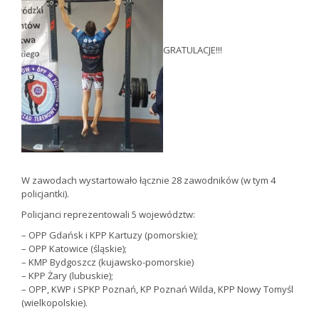
GRATULACJE!!!
W zawodach wystartowało łącznie 28 zawodników (w tym 4
policjantki).
Policjanci reprezentowali 5 województw:
– OPP Gdańsk i KPP Kartuzy (pomorskie);
– OPP Katowice (śląskie);
– KMP Bydgoszcz (kujawsko-pomorskie)
– KPP Żary (lubuskie);
– OPP, KWP i SPKP Poznań, KP Poznań Wilda, KPP Nowy Tomyśl
(wielkopolskie).