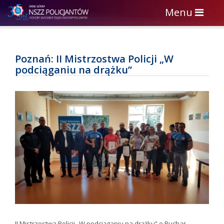
Toggle
Menu
navigation
Poznań: II Mistrzostwa Policji „W
podciąganiu na drążku”
II Mistrzostwa Policji „W podciąganiu na drążku” o Puchar