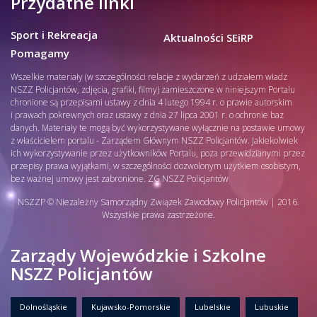
Przydatne linki
Sport i Rekreacja
Aktualności SEiRP
Pomagamy
Wszelkie materiały (w szczególności relacje z wydarzeń z udziałem władz
NSZZ Policjantów, zdjęcia, grafiki, filmy) zamieszczone w niniejszym Portalu
chronione są przepisami ustawy z dnia 4 lutego 1994 r. o prawie autorskim
i prawach pokrewnych oraz ustawy z dnia 27 lipca 2001 r. o ochronie baz
danych. Materiały te mogą być wykorzystywane wyłącznie na postawie umowy
z właścicielem portalu - Zarządem Głównym NSZZ Policjantów. Jakiekolwiek
ich wykorzystywanie przez użytkowników Portalu, poza przewidzianymi przez
przepisy prawa wyjątkami, w szczególności dozwolonym użytkiem osobistym,
bez ważnej umowy jest zabronione. ZG NSZZ Policjantów
NSZZP © Niezależny Samorządny Związek Zawodowy Policjantów | 2016.
Wszystkie prawa zastrzeżone.
Zarządy Wojewódzkie i Szkolne
NSZZ Policjantów
Dolnośląskie
Kujawsko-Pomorskie
Lubelskie
Lubuskie