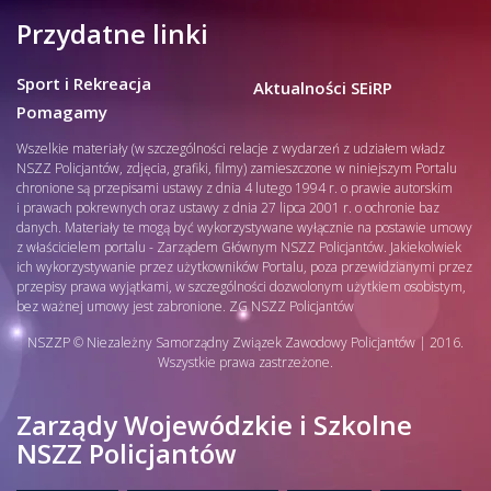
Przydatne linki
Sport i Rekreacja
Aktualności SEiRP
Pomagamy
Wszelkie materiały (w szczególności relacje z wydarzeń z udziałem władz
NSZZ Policjantów, zdjęcia, grafiki, filmy) zamieszczone w niniejszym Portalu
chronione są przepisami ustawy z dnia 4 lutego 1994 r. o prawie autorskim
i prawach pokrewnych oraz ustawy z dnia 27 lipca 2001 r. o ochronie baz
danych. Materiały te mogą być wykorzystywane wyłącznie na postawie umowy
z właścicielem portalu - Zarządem Głównym NSZZ Policjantów. Jakiekolwiek
ich wykorzystywanie przez użytkowników Portalu, poza przewidzianymi przez
przepisy prawa wyjątkami, w szczególności dozwolonym użytkiem osobistym,
bez ważnej umowy jest zabronione. ZG NSZZ Policjantów
NSZZP © Niezależny Samorządny Związek Zawodowy Policjantów | 2016.
Wszystkie prawa zastrzeżone.
Zarządy Wojewódzkie i Szkolne
NSZZ Policjantów