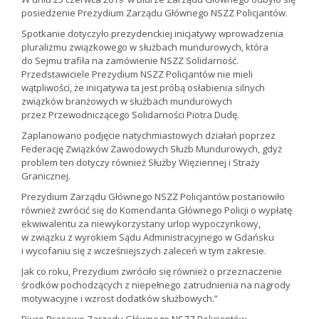
posiedzenie Prezydium Zarządu Głównego NSZZ Policjantów.
Spotkanie dotyczyło prezydenckiej inicjatywy wprowadzenia
pluralizmu związkowego w służbach mundurowych, która
do Sejmu trafiła na zamówienie NSZZ Solidarność.
Przedstawiciele Prezydium NSZZ Policjantów nie mieli
wątpliwości, że inicjatywa ta jest próbą osłabienia silnych
związków branżowych w służbach mundurowych
przez Przewodniczącego Solidarności Piotra Dudę.
Zaplanowano podjęcie natychmiastowych działań poprzez
Federację Związków Zawodowych Służb Mundurowych, gdyż
problem ten dotyczy również Służby Więziennej i Straży
Granicznej.
Prezydium Zarządu Głównego NSZZ Policjantów postanowiło
również zwrócić się do Komendanta Głównego Policji o wypłatę
ekwiwalentu za niewykorzystany urlop wypoczynkowy,
w związku z wyrokiem Sądu Administracyjnego w Gdańsku
i wycofaniu się z wcześniejszych zaleceń w tym zakresie.
Jak co roku, Prezydium zwróciło się również o przeznaczenie
środków pochodzących z niepełnego zatrudnienia na nagrody
motywacyjne i wzrost dodatków służbowych.”