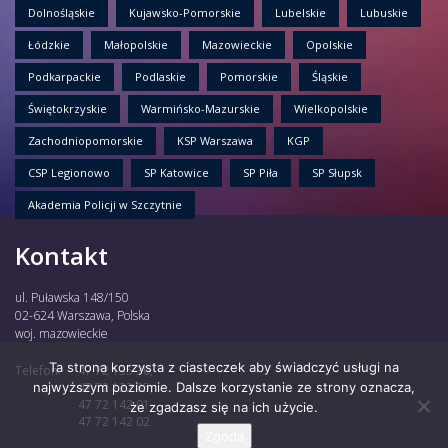
Dolnośląskie
Kujawsko-Pomorskie
Lubelskie
Lubuskie
Łódzkie
Małopolskie
Mazowieckie
Opolskie
Podkarpackie
Podlaskie
Pomorskie
Śląskie
Świętokrzyskie
Warmińsko-Mazurskie
Wielkopolskie
Zachodniopomorskie
KSP Warszawa
KGP
CSP Legionowo
SP Katowice
SP Piła
SP Słupsk
Akademia Policji w Szczytnie
Kontakt
ul. Puławska 148/150
02-624 Warszawa, Polska
woj. mazowieckie
Ta strona korzysta z ciasteczek aby świadczyć usługi na
Telefon:
47 72 135 30,
najwyższym poziomie. Dalsze korzystanie ze strony oznacza,
47 72 122 85,
47 72 142 01,
że zgadzasz się na ich użycie.
47 72 142 02
Zgoda