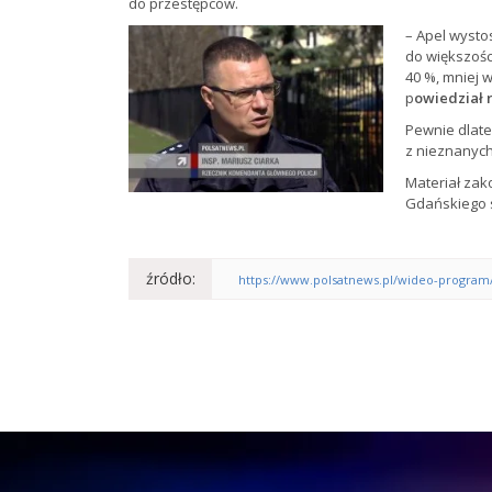
do przestępców.
– Apel wystos
do większośc
40 %, mniej w
p
owiedział 
Pewnie dlate
z nieznanych
Materiał zak
Gdańskiego 
źródło:
https://www.polsatnews.pl/wideo-program