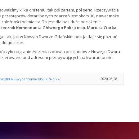
owaliśmy kilka dni temu, tak pół żartem, pół serio. Rzeczywiście
i przestępców dotarł bo tych zdarzeń jest około 30, nawet może
 zależności od miasta. To jest dla nas duże odciążenie –
rzecznik Komendanta Głównego Policji insp. Mariusz Ciarka.
go tak, jak w Nowym Dworze Gdańskim policja daje się poznać
 dotąd stron.
ończyło nagranie życzenia zdrowia policjantów z Nowego Dworu
skierowane pod adresem przebywających na kwarantannie.
2020.03.28
/20200328-wydarzenia-1850_6767877/