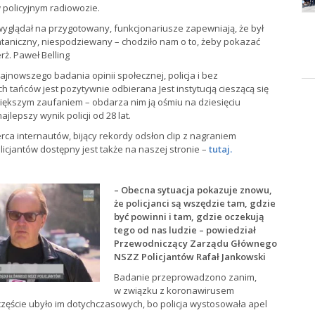
policyjnym radiowozie.
yglądał na przygotowany, funkcjonariusze zapewniają, że był
taniczny, niespodziewany – chodziło nam o to, żeby pokazać
rż. Paweł Belling
najnowszego badania opinii społecznej, policja i bez
h tańców jest pozytywnie odbierana Jest instytucją cieszącą się
iększym zaufaniem – obdarza nim ją ośmiu na dziesięciu
ajlepszy wynik policji od 28 lat.
erca internautów, bijący rekordy odsłon clip z nagraniem
licjantów dostępny jest także na naszej stronie –
tutaj.
– Obecna sytuacja pokazuje znowu,
że policjanci są wszędzie tam, gdzie
być powinni i tam, gdzie oczekują
tego od nas ludzie – powiedział
Przewodniczący Zarządu Głównego
NSZZ Policjantów Rafał Jankowski
Badanie przeprowadzono zanim,
w związku z koronawirusem
zęście ubyło im dotychczasowych, bo policja wystosowała apel