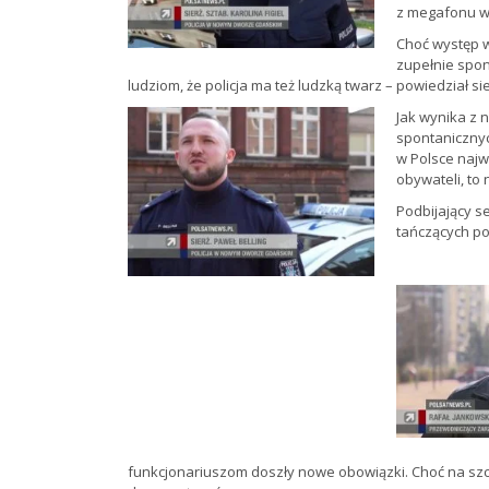
z megafonu w 
Choć występ w
zupełnie spon
ludziom, że policja ma też ludzką twarz – powiedział sie
Jak wynika z 
spontanicznyc
w Polsce najw
obywateli, to n
Podbijający s
tańczących po
funkcjonariuszom doszły nowe obowiązki. Choć na szc