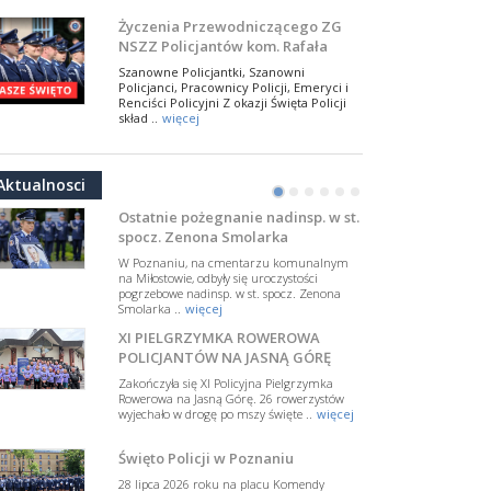
NSZZ Policjantów
Na zaproszenie Zarządu Głównego NSZZ
Życzenia Przewodniczącego ZG
Policjantów w Polsce gościł Rafael Laskowski z
NSZZ Policjantów kom. Rafała
Departamentu Policji w Nowym Jorku, o
Jankowskiego z okazji Święta
..
więcej
Szanowne Policjantki, Szanowni
Policji 2026
Policjanci, Pracownicy Policji, Emeryci i
PAMIĘTAMY I ODDAJMY HOŁD ST.
Renciści Policyjni Z okazji Święta Policji
SIERŻ. MARKOWI SIENICKIEMU
skład ..
więcej
W Biedrusku, pod Tablicą Pamiątkową
NSZZ Policjantów: Policja nie może
poświęconą starszemu sierżantowi Mar
być wciągana w bieżące spory
..
więcej
Aktualnosci
polityczne
•
•
•
•
•
•
W przestrzeni publicznej po raz kolejny
pojawiły się wypowiedzi, które uderzają
Ostatnie pożegnanie nadinsp. w st.
w funkcjonariuszki i funkcjonariuszy
spocz. Zenona Smolarka
Policj ..
więcej
W Poznaniu, na cmentarzu komunalnym
Dodatkowe zarobkowanie
na Miłostowie, odbyły się uroczystości
pogrzebowe nadinsp. w st. spocz. Zenona
policjantów. NSZZP: obecne
Smolarka ..
więcej
rozwiązania wymagają zmian
Do Sejmu trafiła petycja dotycząca
XI PIELGRZYMKA ROWEROWA
zmiany przepisów regulujących
podejmowanie przez policjantów
POLICJANTÓW NA JASNĄ GÓRĘ
dodatkowej pracy zarobkowe ..
więcej
Zakończyła się XI Policyjna Pielgrzymka
Rowerowa na Jasną Górę. 26 rowerzystów
Krok 1. Umorzenie. Krok 2. Walka
wyjechało w drogę po mszy święte ..
więcej
z hejtem
Postępowanie dotyczące interwencji
Święto Policji w Poznaniu
Policji w miejscu zamieszkania red.
Tomasza Sakiewicza zostało umorzone.
28 lipca 2026 roku na placu Komendy