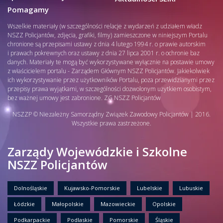
Pomagamy
Wszelkie materiały (w szczególności relacje z wydarzeń z udziałem władz
NSZZ Policjantów, zdjęcia, grafiki, filmy) zamieszczone w niniejszym Portalu
chronione są przepisami ustawy z dnia 4 lutego 1994 r. o prawie autorskim
i prawach pokrewnych oraz ustawy z dnia 27 lipca 2001 r. o ochronie baz
danych. Materiały te mogą być wykorzystywane wyłącznie na postawie umowy
z właścicielem portalu - Zarządem Głównym NSZZ Policjantów. Jakiekolwiek
ich wykorzystywanie przez użytkowników Portalu, poza przewidzianymi przez
przepisy prawa wyjątkami, w szczególności dozwolonym użytkiem osobistym,
bez ważnej umowy jest zabronione. ZG NSZZ Policjantów
NSZZP © Niezależny Samorządny Związek Zawodowy Policjantów | 2016.
Wszystkie prawa zastrzeżone.
Zarządy Wojewódzkie i Szkolne
NSZZ Policjantów
Dolnośląskie
Kujawsko-Pomorskie
Lubelskie
Lubuskie
Łódzkie
Małopolskie
Mazowieckie
Opolskie
Podkarpackie
Podlaskie
Pomorskie
Śląskie