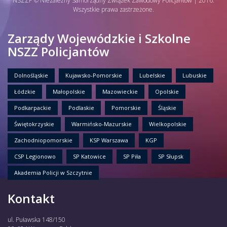
NSZZP © Niezależny Samorządny Związek Zawodowy Policjantów | 2016.
Wszystkie prawa zastrzeżone.
Zarządy Wojewódzkie i Szkolne
NSZZ Policjantów
Dolnośląskie
Kujawsko-Pomorskie
Lubelskie
Lubuskie
Łódzkie
Małopolskie
Mazowieckie
Opolskie
Podkarpackie
Podlaskie
Pomorskie
Śląskie
Świętokrzyskie
Warmińsko-Mazurskie
Wielkopolskie
Zachodniopomorskie
KSP Warszawa
KGP
CSP Legionowo
SP Katowice
SP Piła
SP Słupsk
Akademia Policji w Szczytnie
Kontakt
ul. Puławska 148/150