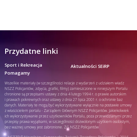
Przydatne linki
Sport i Rekreacja
Aktualności SEiRP
Pomagamy
Wszelkie materiały (w szczególności relacje z wydarzeń z udziałem władz
NSZZ Policjantów, zdjęcia, grafiki, filmy) zamieszczone w niniejszym Portalu
chronione są przepisami ustawy z dnia 4 lutego 1994 r. o prawie autorskim
i prawach pokrewnych oraz ustawy z dnia 27 lipca 2001 r. o ochronie baz
danych. Materiały te mogą być wykorzystywane wyłącznie na postawie umowy
z właścicielem portalu - Zarządem Głównym NSZZ Policjantów. Jakiekolwiek
ich wykorzystywanie przez użytkowników Portalu, poza przewidzianymi przez
przepisy prawa wyjątkami, w szczególności dozwolonym użytkiem osobistym,
bez ważnej umowy jest zabronione. ZG NSZZ Policjantów