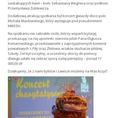
zaskakujących kwot – kom. Sebastiana Wegnera oraz podkom.
Przemysława Zublewicza.
Dodatkową atrakcją spotkania był koncert gwiazdy disco polo
Michała Masłowskiego, który występuje pod pseudonimem
MIKESH.
Na spotkaniu nie zabrakło osób, którzy wsparli licytację,
przekazując na nią upominki: starosta pilski Pana Eligiusza
Komarowskiego, przedstawiciele z zaprzyjaźnionych komend
powiatowych z Piły oraz Złotowa, w także słuchacze pilskiej
Szkoły. Cel był szczytny, a uczestnicy skorzy do pomocy
dlatego udało się zebrać sporą sumę pieniędzy – ponad 17
000,00 zł!
Dziękujemy, że z nami byliście i zawsze możemy na Was liczyć!