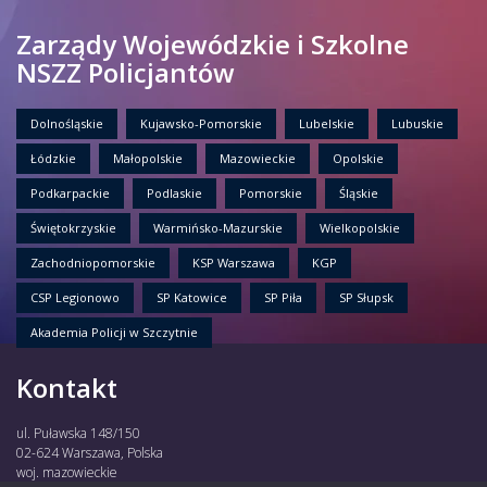
Zarządy Wojewódzkie i Szkolne
NSZZ Policjantów
Dolnośląskie
Kujawsko-Pomorskie
Lubelskie
Lubuskie
Łódzkie
Małopolskie
Mazowieckie
Opolskie
Podkarpackie
Podlaskie
Pomorskie
Śląskie
Świętokrzyskie
Warmińsko-Mazurskie
Wielkopolskie
Zachodniopomorskie
KSP Warszawa
KGP
CSP Legionowo
SP Katowice
SP Piła
SP Słupsk
Akademia Policji w Szczytnie
Kontakt
ul. Puławska 148/150
02-624 Warszawa, Polska
woj. mazowieckie