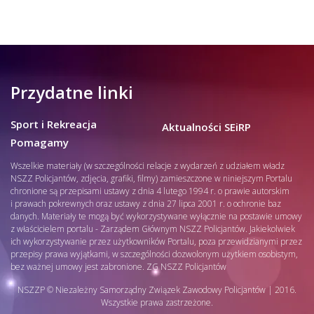
Przydatne linki
Sport i Rekreacja
Aktualności SEiRP
Pomagamy
Wszelkie materiały (w szczególności relacje z wydarzeń z udziałem władz
NSZZ Policjantów, zdjęcia, grafiki, filmy) zamieszczone w niniejszym Portalu
chronione są przepisami ustawy z dnia 4 lutego 1994 r. o prawie autorskim
i prawach pokrewnych oraz ustawy z dnia 27 lipca 2001 r. o ochronie baz
danych. Materiały te mogą być wykorzystywane wyłącznie na postawie umowy
z właścicielem portalu - Zarządem Głównym NSZZ Policjantów. Jakiekolwiek
ich wykorzystywanie przez użytkowników Portalu, poza przewidzianymi przez
przepisy prawa wyjątkami, w szczególności dozwolonym użytkiem osobistym,
bez ważnej umowy jest zabronione. ZG NSZZ Policjantów
NSZZP © Niezależny Samorządny Związek Zawodowy Policjantów | 2016.
Wszystkie prawa zastrzeżone.