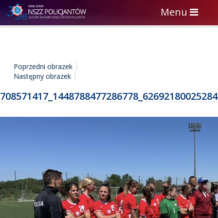
Toggle
Menu
navigation
Poprzedni obrazek
Następny obrazek
708571417_1448788477286778_62692180025284