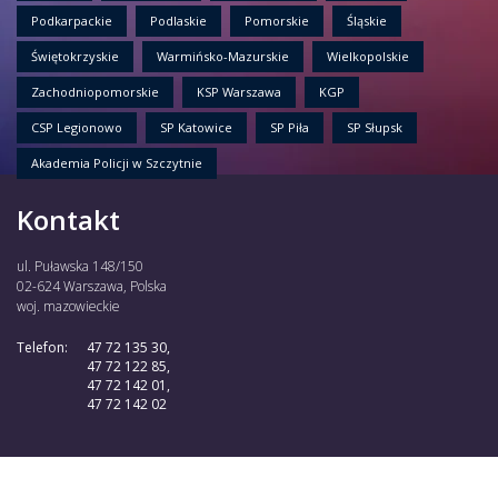
Podkarpackie
Podlaskie
Pomorskie
Śląskie
Świętokrzyskie
Warmińsko-Mazurskie
Wielkopolskie
Zachodniopomorskie
KSP Warszawa
KGP
CSP Legionowo
SP Katowice
SP Piła
SP Słupsk
Akademia Policji w Szczytnie
Kontakt
ul. Puławska 148/150
02-624 Warszawa, Polska
woj. mazowieckie
Telefon:
47 72 135 30,
47 72 122 85,
47 72 142 01,
47 72 142 02