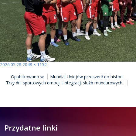
Opublikowano
Pełny
2026.05.28
2048 × 1152
NAWIGACJA
rozmiar
Opublikowano w
Mundial Uniejów przeszedł do historii.
WPISU
Trzy dni sportowych emocji i integracji służb mundurowych
Przydatne linki