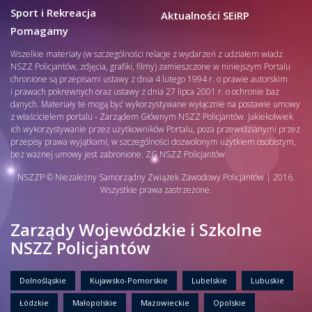
Sport i Rekreacja
Aktualności SEiRP
Pomagamy
Wszelkie materiały (w szczególności relacje z wydarzeń z udziałem władz
NSZZ Policjantów, zdjęcia, grafiki, filmy) zamieszczone w niniejszym Portalu
chronione są przepisami ustawy z dnia 4 lutego 1994 r. o prawie autorskim
i prawach pokrewnych oraz ustawy z dnia 27 lipca 2001 r. o ochronie baz
danych. Materiały te mogą być wykorzystywane wyłącznie na postawie umowy
z właścicielem portalu - Zarządem Głównym NSZZ Policjantów. Jakiekolwiek
ich wykorzystywanie przez użytkowników Portalu, poza przewidzianymi przez
przepisy prawa wyjątkami, w szczególności dozwolonym użytkiem osobistym,
bez ważnej umowy jest zabronione. ZG NSZZ Policjantów
NSZZP © Niezależny Samorządny Związek Zawodowy Policjantów | 2016.
Wszystkie prawa zastrzeżone.
Zarządy Wojewódzkie i Szkolne
NSZZ Policjantów
Dolnośląskie
Kujawsko-Pomorskie
Lubelskie
Lubuskie
Łódzkie
Małopolskie
Mazowieckie
Opolskie