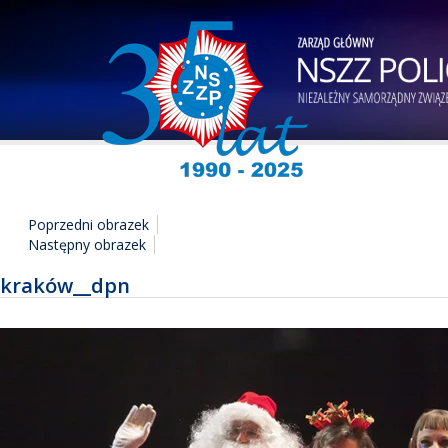
Poprzedni obrazek
Następny obrazek
kraków__dpn