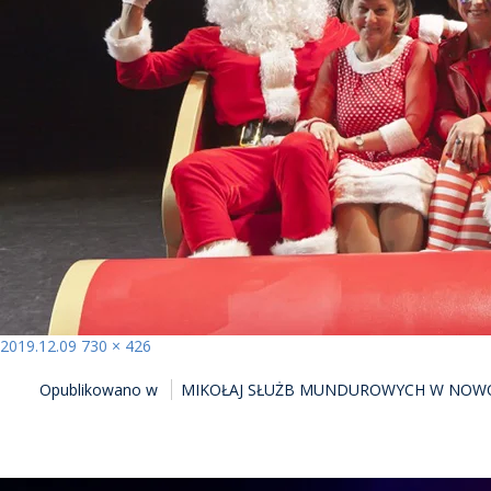
Opublikowano
Pełny
2019.12.09
730 × 426
NAWIGACJA
rozmiar
Opublikowano w
MIKOŁAJ SŁUŻB MUNDUROWYCH W NOW
WPISU