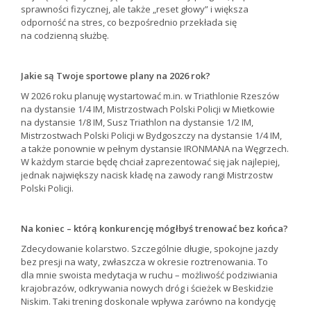
sprawności fizycznej, ale także „reset głowy” i większa
odporność na stres, co bezpośrednio przekłada się
na codzienną służbę.
Jakie są Twoje sportowe plany na 2026 rok?
W 2026 roku planuję wystartować m.in. w Triathlonie Rzeszów
na dystansie 1/4 IM, Mistrzostwach Polski Policji w Mietkowie
na dystansie 1/8 IM, Susz Triathlon na dystansie 1/2 IM,
Mistrzostwach Polski Policji w Bydgoszczy na dystansie 1/4 IM,
a także ponownie w pełnym dystansie IRONMANA na Węgrzech.
W każdym starcie będę chciał zaprezentować się jak najlepiej,
jednak największy nacisk kładę na zawody rangi Mistrzostw
Polski Policji.
Na koniec – którą konkurencję mógłbyś trenować bez końca?
Zdecydowanie kolarstwo. Szczególnie długie, spokojne jazdy
bez presji na waty, zwłaszcza w okresie roztrenowania. To
dla mnie swoista medytacja w ruchu – możliwość podziwiania
krajobrazów, odkrywania nowych dróg i ścieżek w Beskidzie
Niskim. Taki trening doskonale wpływa zarówno na kondycję