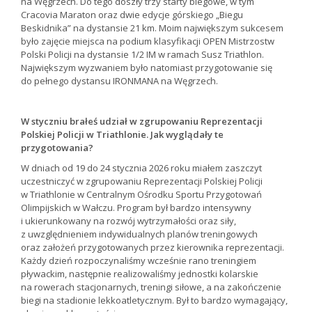
na Węgrzech. Do tego doszły trzy starty biegowe, w tym
Cracovia Maraton oraz dwie edycje górskiego „Biegu
Beskidnika” na dystansie 21 km. Moim największym sukcesem
było zajęcie miejsca na podium klasyfikacji OPEN Mistrzostw
Polski Policji na dystansie 1/2 IM w ramach Susz Triathlon.
Największym wyzwaniem było natomiast przygotowanie się
do pełnego dystansu IRONMANA na Węgrzech.
W styczniu brałeś udział w zgrupowaniu Reprezentacji
Polskiej Policji w Triathlonie. Jak wyglądały te
przygotowania?
W dniach od 19 do 24 stycznia 2026 roku miałem zaszczyt
uczestniczyć w zgrupowaniu Reprezentacji Polskiej Policji
w Triathlonie w Centralnym Ośrodku Sportu Przygotowań
Olimpijskich w Wałczu. Program był bardzo intensywny
i ukierunkowany na rozwój wytrzymałości oraz siły,
z uwzględnieniem indywidualnych planów treningowych
oraz założeń przygotowanych przez kierownika reprezentacji.
Każdy dzień rozpoczynaliśmy wcześnie rano treningiem
pływackim, następnie realizowaliśmy jednostki kolarskie
na rowerach stacjonarnych, treningi siłowe, a na zakończenie
biegi na stadionie lekkoatletycznym. Był to bardzo wymagający,