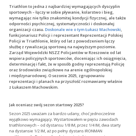
Triathlon to jedna z najbardziej wymagających dyscyplin
sportowych – łączy w sobie pływanie, kolarstwo i bieg,
wymagając nie tylko znakomitej kondycji fizycznej, ale także
odporności psychicznej, systematyczności i doskonałej
organizacji czasu.
Doskonale wie o tym Łukasz Machowski
,
funkcjonariusz Policji i reprezentant Reprezentacji Polskiej
Policji w Triathlonie, który od lat z powodzeniem łączy
służbę z rywalizacją sportową na najwyższym poziomie.
Zarząd Wojewódzki NSZZ Policjantów w Rzeszowie od lat
wspiera policyjnych sportowców, doceniając ich osiągnięcia,
determinację i fakt, że w sposób godny reprezentują Policję
oraz środowisko związkowe na arenie ogólnopolskiej
i międzynarodowej. O sezonie 2025, zgrupowaniu
reprezentacji i planach na przyszłość rozmawiamy właśnie
z Łukaszem Machowskim.
Jak oceniasz swój sezon startowy 2025?
Sezon 2025 uważam za bardzo udany, choć jednocześnie
wyjątkowo wymagający. Wystartowałem w pięciu zawodach
triathlonowych – od dystansu 1/8 IM, przez 1/4 IM, dwa starty
na dystansie 1/2 IM, aż po pełny dystans IRONMAN