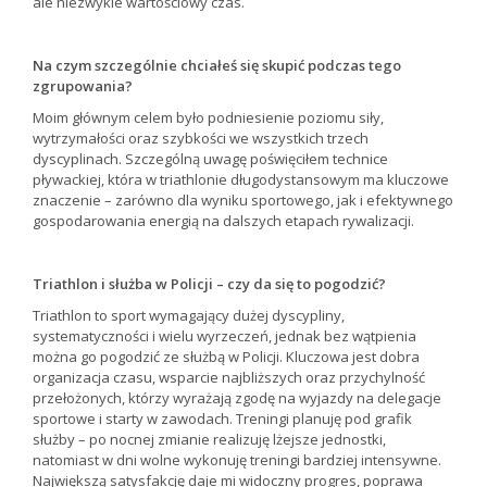
ale niezwykle wartościowy czas.
Na czym szczególnie chciałeś się skupić podczas tego
zgrupowania?
Moim głównym celem było podniesienie poziomu siły,
wytrzymałości oraz szybkości we wszystkich trzech
dyscyplinach. Szczególną uwagę poświęciłem technice
pływackiej, która w triathlonie długodystansowym ma kluczowe
znaczenie – zarówno dla wyniku sportowego, jak i efektywnego
gospodarowania energią na dalszych etapach rywalizacji.
Triathlon i służba w Policji – czy da się to pogodzić?
Triathlon to sport wymagający dużej dyscypliny,
systematyczności i wielu wyrzeczeń, jednak bez wątpienia
można go pogodzić ze służbą w Policji. Kluczowa jest dobra
organizacja czasu, wsparcie najbliższych oraz przychylność
przełożonych, którzy wyrażają zgodę na wyjazdy na delegacje
sportowe i starty w zawodach. Treningi planuję pod grafik
służby – po nocnej zmianie realizuję lżejsze jednostki,
natomiast w dni wolne wykonuję treningi bardziej intensywne.
Największą satysfakcję daje mi widoczny progres, poprawa