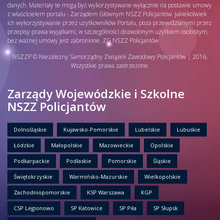
danych. Materiały te mogą być wykorzystywane wyłącznie na postawie umowy
z właścicielem portalu - Zarządem Głównym NSZZ Policjantów. Jakiekolwiek
ich wykorzystywanie przez użytkowników Portalu, poza przewidzianymi przez
przepisy prawa wyjątkami, w szczególności dozwolonym użytkiem osobistym,
bez ważnej umowy jest zabronione. ZG NSZZ Policjantów
NSZZP © Niezależny Samorządny Związek Zawodowy Policjantów | 2016.
Wszystkie prawa zastrzeżone.
Zarządy Wojewódzkie i Szkolne
NSZZ Policjantów
Dolnośląskie
Kujawsko-Pomorskie
Lubelskie
Lubuskie
Łódzkie
Małopolskie
Mazowieckie
Opolskie
Podkarpackie
Podlaskie
Pomorskie
Śląskie
Świętokrzyskie
Warmińsko-Mazurskie
Wielkopolskie
Zachodniopomorskie
KSP Warszawa
KGP
CSP Legionowo
SP Katowice
SP Piła
SP Słupsk