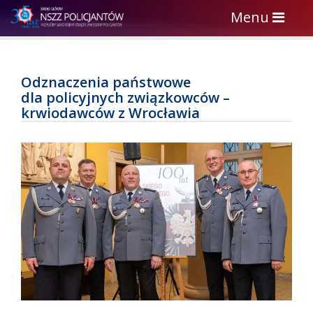
Toggle
Menu
navigation
Odznaczenia państwowe
dla policyjnych związkowców –
krwiodawców z Wrocławia