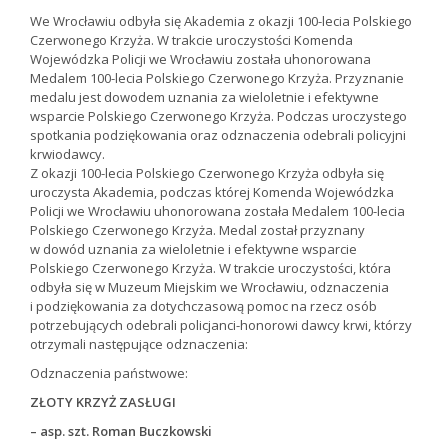
We Wrocławiu odbyła się Akademia z okazji 100-lecia Polskiego
Czerwonego Krzyża. W trakcie uroczystości Komenda
Wojewódzka Policji we Wrocławiu została uhonorowana
Medalem 100-lecia Polskiego Czerwonego Krzyża. Przyznanie
medalu jest dowodem uznania za wieloletnie i efektywne
wsparcie Polskiego Czerwonego Krzyża. Podczas uroczystego
spotkania podziękowania oraz odznaczenia odebrali policyjni
krwiodawcy.
Z okazji 100-lecia Polskiego Czerwonego Krzyża odbyła się
uroczysta Akademia, podczas której Komenda Wojewódzka
Policji we Wrocławiu uhonorowana została Medalem 100-lecia
Polskiego Czerwonego Krzyża. Medal został przyznany
w dowód uznania za wieloletnie i efektywne wsparcie
Polskiego Czerwonego Krzyża. W trakcie uroczystości, która
odbyła się w Muzeum Miejskim we Wrocławiu, odznaczenia
i podziękowania za dotychczasową pomoc na rzecz osób
potrzebujących odebrali policjanci-honorowi dawcy krwi, którzy
otrzymali następujące odznaczenia:
Odznaczenia państwowe:
ZŁOTY KRZYŻ ZASŁUGI
– asp. szt. Roman Buczkowski