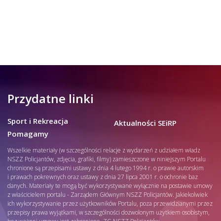
Przydatne linki
Sport i Rekreacja
Aktualności SEiRP
Pomagamy
Wszelkie materiały (w szczególności relacje z wydarzeń z udziałem władz
NSZZ Policjantów, zdjęcia, grafiki, filmy) zamieszczone w niniejszym Portalu
chronione są przepisami ustawy z dnia 4 lutego 1994 r. o prawie autorskim
i prawach pokrewnych oraz ustawy z dnia 27 lipca 2001 r. o ochronie baz
danych. Materiały te mogą być wykorzystywane wyłącznie na postawie umowy
z właścicielem portalu - Zarządem Głównym NSZZ Policjantów. Jakiekolwiek
ich wykorzystywanie przez użytkowników Portalu, poza przewidzianymi przez
przepisy prawa wyjątkami, w szczególności dozwolonym użytkiem osobistym,