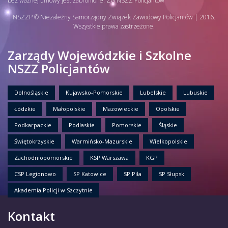
bez ważnej umowy jest zabronione. ZG NSZZ Policjantów
NSZZP © Niezależny Samorządny Związek Zawodowy Policjantów | 2016.
Wszystkie prawa zastrzeżone.
Zarządy Wojewódzkie i Szkolne
NSZZ Policjantów
Dolnośląskie
Kujawsko-Pomorskie
Lubelskie
Lubuskie
Łódzkie
Małopolskie
Mazowieckie
Opolskie
Podkarpackie
Podlaskie
Pomorskie
Śląskie
Świętokrzyskie
Warmińsko-Mazurskie
Wielkopolskie
Zachodniopomorskie
KSP Warszawa
KGP
CSP Legionowo
SP Katowice
SP Piła
SP Słupsk
Akademia Policji w Szczytnie
Kontakt