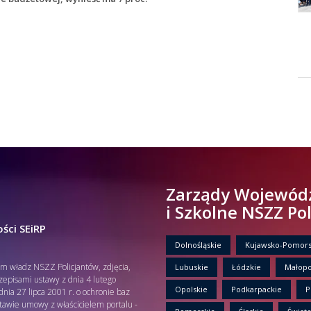
Zarządy Wojewód
i Szkolne NSZZ Po
ści SEiRP
Dolnośląskie
Kujawsko-Pomors
em władz NSZZ Policjantów, zdjęcia,
Lubuskie
Łódzkie
Małopo
rzepisami ustawy z dnia 4 lutego
Opolskie
Podkarpackie
P
nia 27 lipca 2001 r. o ochronie baz
tawie umowy z właścicielem portalu -