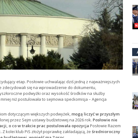
dujący etap. Posłowie uchwalając dziś jedną z najważniejszych
ie zdecydowali się na wprowadzenie do dokumentu,
zyszłoroczne podwyżki oraz wysokość środków na służby
 mniej niż postulowała to sejmowa speckomisja – Agencja
iom dotyczącym większych podwyżek,
mogą liczyć w przyszłym
lonej przez Sejm ustawy budżetowej na 2026 rok.
Posłowie nie
cji, o co w trakcie prac postulowała opozycja
Posłowie Razem
.
Z kolei klub PiS złożył poprawkę zakładającą, że
średnioroczny
 budżetowej, wynieść ma 7 proc.