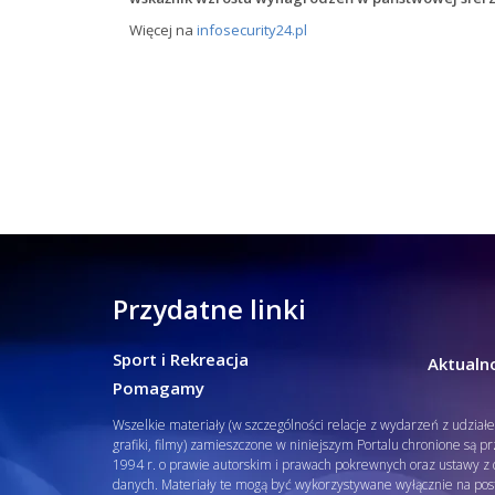
Więcej na
infosecurity24.pl
Przydatne linki
Sport i Rekreacja
Aktualno
Pomagamy
Wszelkie materiały (w szczególności relacje z wydarzeń z udział
grafiki, filmy) zamieszczone w niniejszym Portalu chronione są p
1994 r. o prawie autorskim i prawach pokrewnych oraz ustawy z d
danych. Materiały te mogą być wykorzystywane wyłącznie na pos