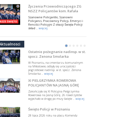
NSZZ Policjantów
Na zaproszenie Zarządu Głównego NSZZ
Życzenia Przewodniczącego ZG
Policjantów w Polsce gościł Rafael Laskowski z
NSZZ Policjantów kom. Rafała
Departamentu Policji w Nowym Jorku, o
Jankowskiego z okazji Święta
..
więcej
Szanowne Policjantki, Szanowni
Policji 2026
Policjanci, Pracownicy Policji, Emeryci i
PAMIĘTAMY I ODDAJMY HOŁD ST.
Renciści Policyjni Z okazji Święta Policji
SIERŻ. MARKOWI SIENICKIEMU
skład ..
więcej
W Biedrusku, pod Tablicą Pamiątkową
NSZZ Policjantów: Policja nie może
poświęconą starszemu sierżantowi Mar
być wciągana w bieżące spory
..
więcej
Aktualnosci
polityczne
•
•
•
•
•
•
W przestrzeni publicznej po raz kolejny
pojawiły się wypowiedzi, które uderzają
Ostatnie pożegnanie nadinsp. w st.
w funkcjonariuszki i funkcjonariuszy
spocz. Zenona Smolarka
Policj ..
więcej
W Poznaniu, na cmentarzu komunalnym
Dodatkowe zarobkowanie
na Miłostowie, odbyły się uroczystości
pogrzebowe nadinsp. w st. spocz. Zenona
policjantów. NSZZP: obecne
Smolarka ..
więcej
rozwiązania wymagają zmian
Do Sejmu trafiła petycja dotycząca
XI PIELGRZYMKA ROWEROWA
zmiany przepisów regulujących
podejmowanie przez policjantów
POLICJANTÓW NA JASNĄ GÓRĘ
dodatkowej pracy zarobkowe ..
więcej
Zakończyła się XI Policyjna Pielgrzymka
Rowerowa na Jasną Górę. 26 rowerzystów
Krok 1. Umorzenie. Krok 2. Walka
wyjechało w drogę po mszy święte ..
więcej
z hejtem
Postępowanie dotyczące interwencji
Święto Policji w Poznaniu
Policji w miejscu zamieszkania red.
Tomasza Sakiewicza zostało umorzone.
28 lipca 2026 roku na placu Komendy