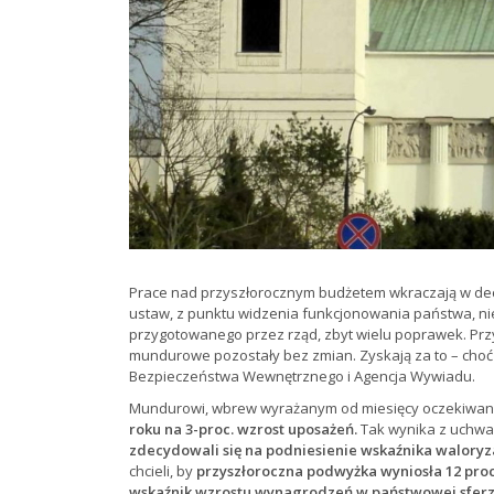
Prace nad przyszłorocznym budżetem wkraczają w decy
ustaw, z punktu widzenia funkcjonowania państwa, n
przygotowanego przez rząd, zbyt wielu poprawek. Pr
mundurowe pozostały bez zmian. Zyskają za to – choć
Bezpieczeństwa Wewnętrznego i Agencja Wywiadu.
Mundurowi, wbrew wyrażanym od miesięcy oczekiwan
roku na 3-proc. wzrost uposażeń.
Tak wynika z uchwa
zdecydowali się na podniesienie wskaźnika waloryza
chcieli, by
przyszłoroczna podwyżka wyniosła 12 proc
wskaźnik wzrostu wynagrodzeń w państwowej sferze