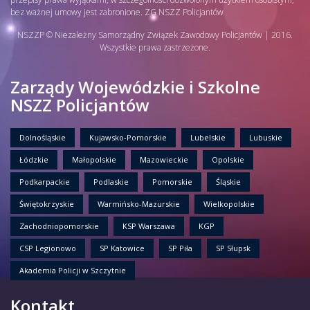
bez ważnej umowy jest zabronione. ZG NSZZ Policjantów
NSZZP © Niezależny Samorządny Związek Zawodowy Policjantów | 2016.
Wszystkie prawa zastrzeżone.
Zarządy Wojewódzkie i Szkolne
NSZZ Policjantów
Dolnośląskie
Kujawsko-Pomorskie
Lubelskie
Lubuskie
Łódzkie
Małopolskie
Mazowieckie
Opolskie
Podkarpackie
Podlaskie
Pomorskie
Śląskie
Świętokrzyskie
Warmińsko-Mazurskie
Wielkopolskie
Zachodniopomorskie
KSP Warszawa
KGP
CSP Legionowo
SP Katowice
SP Piła
SP Słupsk
Akademia Policji w Szczytnie
Kontakt