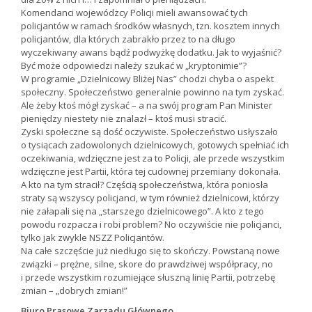
Komendanci wojewódzcy Policji mieli awansować tych
policjantów w ramach środków własnych, tzn. kosztem innych
policjantów, dla których zabrakło przez to na długo
wyczekiwany awans bądź podwyżkę dodatku. Jak to wyjaśnić?
Być może odpowiedzi należy szukać w „kryptonimie”?
W programie „Dzielnicowy Bliżej Nas” chodzi chyba o aspekt
społeczny. Społeczeństwo generalnie powinno na tym zyskać.
Ale żeby ktoś mógł zyskać – a na swój program Pan Minister
pieniędzy niestety nie znalazł – ktoś musi stracić.
Zyski społeczne są dość oczywiste. Społeczeństwo usłyszało
o tysiącach zadowolonych dzielnicowych, gotowych spełniać ich
oczekiwania, wdzięczne jest za to Policji, ale przede wszystkim
wdzięczne jest Partii, która tej cudownej przemiany dokonała.
A kto na tym stracił? Częścią społeczeństwa, która poniosła
straty są wszyscy policjanci, w tym również dzielnicowi, którzy
nie załapali się na „starszego dzielnicowego”. A kto z tego
powodu rozpacza i robi problem? No oczywiście nie policjanci,
tylko jak zwykle NSZZ Policjantów.
Na całe szczęście już niedługo się to skończy. Powstaną nowe
związki – prężne, silne, skore do prawdziwej współpracy, no
i przede wszystkim rozumiejące słuszną linię Partii, potrzebę
zmian – „dobrych zmian!”
Biuro Prasowe Zarządu Głównego