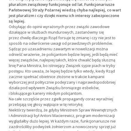
pluralizm związkowy funkcjonuje od lat. Funkcjonariusze
Państwowej Straży Pożarnej wiedzą chyba najlepiej, co wart
jest pluralizm i czy dzięki niemu ich interesy zabezpieczone
są lepiej.
Odsyłając do opinii wyrażonych przez związki zawodowe
działające w służbach mundurowych, zastanówmy się
przez chwilę dlaczego Rząd forsuje tę zmianę i czy nie jest to
sposób na odwrócenie uwagi od prawdziwych problemów.
Sądząc po uzasadnieniu zawartym w nowelizacji można
odnieść wrażenie, że policjantom będzie lepiej, jeśli będą mieć
więcej związków, najlepiej takich, które chwalić będą słuszną
linię Pana Ministra, bo istniejący Związek sypie piach w tryby
postępu. Kto uważa, że lepiej będzie tylko wtedy, kiedy Rząd
zacznie spełniać obietnice złożone w trakcie kampanii
wyborczej jest politycznie podejrzany i najprawdopodobniej
działa pod wpływem Związku broniącego esbeków,
i blokującego kariery młodym policjantom.
Na całe szczęście przez zgiełk propagandy coraz wyraźniej
przebijają się głosy wątpiące w tę retorykę.
Niektórzy twierdzą, że gdyby Ministrem Spraw Wewnętrznych
i Administracji był Antoni Macierewicz, program modernizacji
wyglądałby dużo lepiej. W każdym razie, funkcjonariusze nie
zazdrościliby podwyżek żołnierzom a nowoczesny sprzęt już