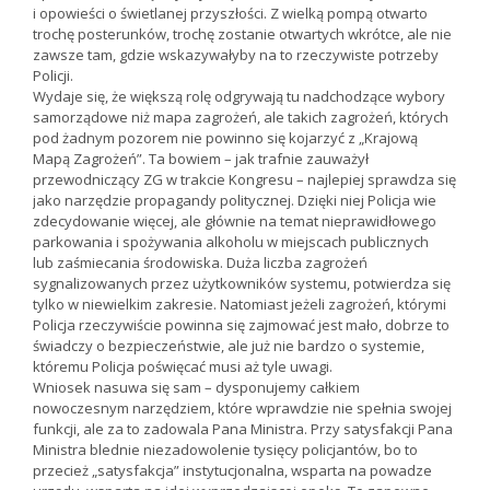
i opowieści o świetlanej przyszłości. Z wielką pompą otwarto
trochę posterunków, trochę zostanie otwartych wkrótce, ale nie
zawsze tam, gdzie wskazywałyby na to rzeczywiste potrzeby
Policji.
Wydaje się, że większą rolę odgrywają tu nadchodzące wybory
samorządowe niż mapa zagrożeń, ale takich zagrożeń, których
pod żadnym pozorem nie powinno się kojarzyć z „Krajową
Mapą Zagrożeń”. Ta bowiem – jak trafnie zauważył
przewodniczący ZG w trakcie Kongresu – najlepiej sprawdza się
jako narzędzie propagandy politycznej. Dzięki niej Policja wie
zdecydowanie więcej, ale głównie na temat nieprawidłowego
parkowania i spożywania alkoholu w miejscach publicznych
lub zaśmiecania środowiska. Duża liczba zagrożeń
sygnalizowanych przez użytkowników systemu, potwierdza się
tylko w niewielkim zakresie. Natomiast jeżeli zagrożeń, którymi
Policja rzeczywiście powinna się zajmować jest mało, dobrze to
świadczy o bezpieczeństwie, ale już nie bardzo o systemie,
któremu Policja poświęcać musi aż tyle uwagi.
Wniosek nasuwa się sam – dysponujemy całkiem
nowoczesnym narzędziem, które wprawdzie nie spełnia swojej
funkcji, ale za to zadowala Pana Ministra. Przy satysfakcji Pana
Ministra blednie niezadowolenie tysięcy policjantów, bo to
przecież „satysfakcja” instytucjonalna, wsparta na powadze