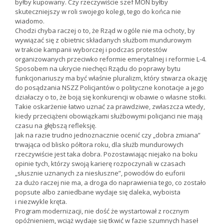
byłby kupowany. Czy rzeczywiście szef MON byłby
skuteczniejszy w roli swojego kolegi, tego do końca nie
wiadomo.
Chodzi chyba raczej o to, że Rząd w ogóle nie ma ochoty, by
wywiązać się z obietnic składanych służbom mundurowym
w trakcie kampanii wyborczej i podczas protestów
organizowanych przeciwko reformie emerytalnej i reformie L-4.
Sposobem na ukrycie niechęci Rządu do poprawy bytu
funkcjonariuszy ma być właśnie pluralizm, który stwarza okazję
do posądzania NSZZ Policjantów o polityczne konotacje a jego
działaczy o to, że boją się konkurencji w obawie o własne stołki.
Takie oskarżenie łatwo uznać za prawdziwe, zwłaszcza wtedy,
kiedy przeciążeni obowiązkami służbowymi policjanci nie mają
czasu na głębszą refleksję.
Jak na razie trudno jednoznacznie ocenić czy „dobra zmiana”
trwająca od blisko półtora roku, dla służb mundurowych
rzeczywiście jest taka dobra. Pozostawiając niejako na boku
opinie tych, którzy swoją karierę rozpoczynali w czasach
„słusznie uznanych za niesłuszne”, powodów do euforii
za dużo raczej nie ma, a droga do naprawienia tego, co zostało
popsute albo zaniedbane wydaje się daleka, wyboista
i niezwykle kręta.
Program modernizacji, nie dość że wystartował z rocznym
opóźnieniem, wciąż wydaje się tkwić w fazie szumnych haseł