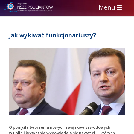
Toggle
Menu
navigation
Jak wykiwać funkcjonariuszy?
O pomyśle tworzenia nowych związków zawodowych
w Policji krytycznie wypowiadają się nawet ci, u których