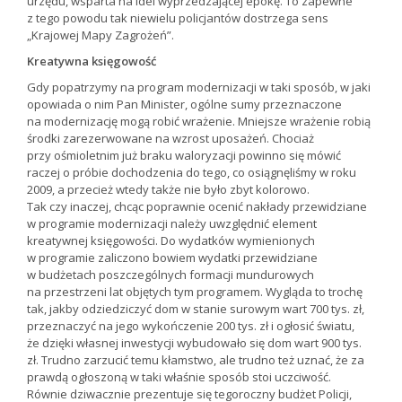
urzędu, wsparta na idei wyprzedzającej epokę. To zapewne
z tego powodu tak niewielu policjantów dostrzega sens
„Krajowej Mapy Zagrożeń”.
Kreatywna księgowość
Gdy popatrzymy na program modernizacji w taki sposób, w jaki
opowiada o nim Pan Minister, ogólne sumy przeznaczone
na modernizację mogą robić wrażenie. Mniejsze wrażenie robią
środki zarezerwowane na wzrost uposażeń. Chociaż
przy ośmioletnim już braku waloryzacji powinno się mówić
raczej o próbie dochodzenia do tego, co osiągnęliśmy w roku
2009, a przecież wtedy także nie było zbyt kolorowo.
Tak czy inaczej, chcąc poprawnie ocenić nakłady przewidziane
w programie modernizacji należy uwzględnić element
kreatywnej księgowości. Do wydatków wymienionych
w programie zaliczono bowiem wydatki przewidziane
w budżetach poszczególnych formacji mundurowych
na przestrzeni lat objętych tym programem. Wygląda to trochę
tak, jakby odziedziczyć dom w stanie surowym wart 700 tys. zł,
przeznaczyć na jego wykończenie 200 tys. zł i ogłosić światu,
że dzięki własnej inwestycji wybudowało się dom wart 900 tys.
zł. Trudno zarzucić temu kłamstwo, ale trudno też uznać, że za
prawdą ogłoszoną w taki właśnie sposób stoi uczciwość.
Równie dziwacznie prezentuje się tegoroczny budżet Policji,