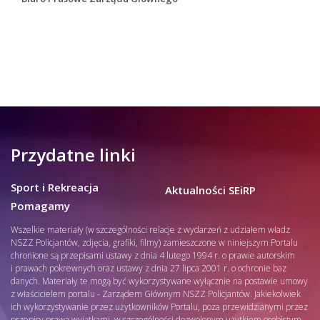
Przydatne linki
Sport i Rekreacja
Aktualności SEiRP
Pomagamy
Wszelkie materiały (w szczególności relacje z wydarzeń z udziałem władz
NSZZ Policjantów, zdjęcia, grafiki, filmy) zamieszczone w niniejszym Portalu
chronione są przepisami ustawy z dnia 4 lutego 1994 r. o prawie autorskim
i prawach pokrewnych oraz ustawy z dnia 27 lipca 2001 r. o ochronie baz
danych. Materiały te mogą być wykorzystywane wyłącznie na postawie umowy
z właścicielem portalu - Zarządem Głównym NSZZ Policjantów. Jakiekolwiek
ich wykorzystywanie przez użytkowników Portalu, poza przewidzianymi przez
przepisy prawa wyjątkami, w szczególności dozwolonym użytkiem osobistym,