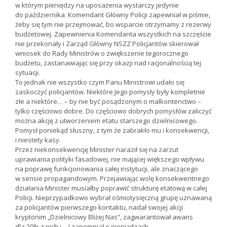
w którym pieniędzy na uposażenia wystarczy jedynie
do października. Komendant Główny Policji zapewniał w piśmie,
żeby się tym nie przejmować, bo wsparcie otrzymamy z rezerwy
budżetowej. Zapewnienia Komendanta wszystkich na szczęście
nie przekonały i Zarząd Główny NSZZ Policjantów skierował
wniosek do Rady Ministrów o zwiększenie tegorocznego
budżetu, zastanawiając się przy okazji nad racjonalnością tej
sytuacji.
To jednak nie wszystko czym Panu Ministrowi udało się
zaskoczyć policjantów. Niektóre Jego pomysły były kompletnie
złe a niektóre… – by nie być posądzonym o malkontenctwo –
tylko częściowo dobre. Do częściowo dobrych pomysłów zaliczyć
można akcję z utworzeniem etatu starszego dzielnicowego.
Pomysł poniekąd słuszny, z tym że zabrakło mu i konsekwencji,
i niestety kasy.
Przez niekonsekwencję Minister naraził się na zarzut
uprawiania polityki fasadowej, nie mającej większego wpływu
na poprawę funkcjonowania całej instytucji, ale znaczącego
w sensie propagandowym. Przejawiając wolę konsekwentnego
działania Minister musiałby poprawić strukturę etatową w całej
Policji. Nieprzypadkowo wybrał ośmiotysięczną grupę uznawaną
za policjantów pierwszego kontaktu, nadał swojej akcji
kryptonim „Dzielnicowy Bliżej Nas”, zagwarantował awans
dla 20% z nich i… I zapomniał o pieniądzach.