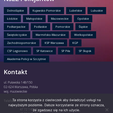
Dolnośląskie
Kujawsko-Pomorskie
Lubelskie
Lubuskie
Łódzkie
Małopolskie
Mazowieckie
Opolskie
Podkarpackie
Podlaskie
Pomorskie
Śląskie
Świętokrzyskie
Warmińsko-Mazurskie
Wielkopolskie
Zachodniopomorskie
KSP Warszawa
KGP
CSP Legionowo
SP Katowice
SP Piła
SP Słupsk
Akademia Policji w Szczytnie
Kontakt
ul. Puławska 148/150
02-624 Warszawa, Polska
woj. mazowieckie
Ta strona korzysta z ciasteczek aby świadczyć usługi na
Telefon:
47 72 135 30,
najwyższym poziomie. Dalsze korzystanie ze strony oznacza,
47 72 122 85,
47 72 142 01,
że zgadzasz się na ich użycie.