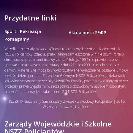
Przydatne linki
Sport i Rekreacja
Aktualności SEiRP
Pomagamy
Wszelkie materiały (w szczególności relacje z wydarzeń z udziałem władz
NSZZ Policjantów, zdjęcia, grafiki, filmy) zamieszczone w niniejszym Portalu
chronione są przepisami ustawy z dnia 4 lutego 1994 r. o prawie autorskim
i prawach pokrewnych oraz ustawy z dnia 27 lipca 2001 r. o ochronie baz
danych. Materiały te mogą być wykorzystywane wyłącznie na postawie umowy
z właścicielem portalu - Zarządem Głównym NSZZ Policjantów. Jakiekolwiek
ich wykorzystywanie przez użytkowników Portalu, poza przewidzianymi przez
przepisy prawa wyjątkami, w szczególności dozwolonym użytkiem osobistym,
bez ważnej umowy jest zabronione. ZG NSZZ Policjantów
NSZZP © Niezależny Samorządny Związek Zawodowy Policjantów | 2016.
Wszystkie prawa zastrzeżone.
Zarządy Wojewódzkie i Szkolne
NSZZ Policjantów