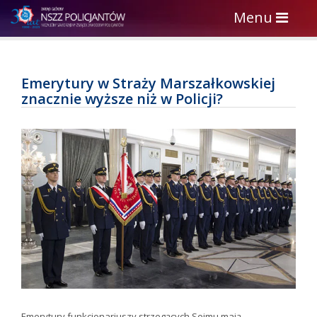
Toggle
Menu
navigation
Emerytury w Straży Marszałkowskiej
znacznie wyższe niż w Policji?
Emerytury funkcjonariuszy strzegących Sejmu mają