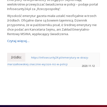
wielokrotnie przewyższać świadczenia w policji – podaje portal
Infosecurity24.pl za „Rzeczpospolitą”.
Wysokość emerytur gazeta miała ustalić nieoficjalnie w trzech
źródłach. Oficjalne dane są bowiem tajemnicą. Dziennik
przypomina, że w październiku pisał, iż średniej emerytury nie
chce podać ani Kancelaria Sejmu, ani Zakład Emerytalno-
Rentowy MSWiA, wypłacający świadczenia.
Czytaj więcej…
źródło:
https://infosecurity24.pl/emerytury-w-strazy-
marszalkowskiej-znacznie-wyzsze-niz-w-policji
2020.11.12