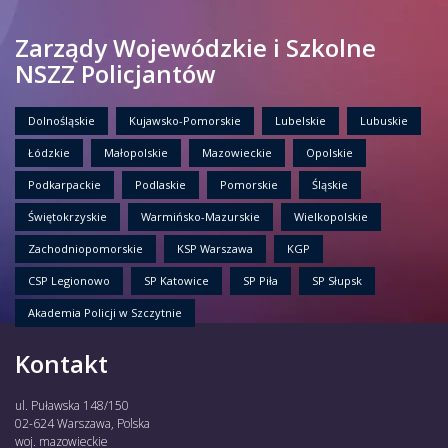
Zarządy Wojewódzkie i Szkolne
NSZZ Policjantów
Dolnośląskie
Kujawsko-Pomorskie
Lubelskie
Lubuskie
Łódzkie
Małopolskie
Mazowieckie
Opolskie
Podkarpackie
Podlaskie
Pomorskie
Śląskie
Świętokrzyskie
Warmińsko-Mazurskie
Wielkopolskie
Zachodniopomorskie
KSP Warszawa
KGP
CSP Legionowo
SP Katowice
SP Piła
SP Słupsk
Akademia Policji w Szczytnie
Kontakt
ul. Puławska 148/150
02-624 Warszawa, Polska
woj. mazowieckie