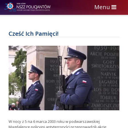
Toggle
Menu
navigation
Cześć Ich Pamięci!
W nocy z 5 na 6 marca 2003 roku w podwarszawskiej
Magdalence policyjni antyterroryści przeprowadzili akcję