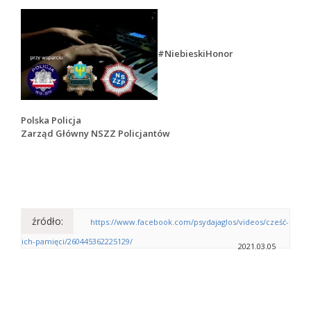
#NiebieskiHonor
Polska Policja
Zarząd Główny NSZZ Policjantów
źródło:
https://www.facebook.com/psydajaglos/videos/cześć-
ich-pamięci/260445362225129/
2021.03.05