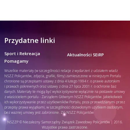
Przydatne linki
Sport i Rekreacja
Aktualności SEiRP
Pomagamy
Wszelkie materiały (w szczególności relacje z wydarzeń z udziałem władz
NSZZ Policjantów, zdjęcia, grafiki, filmy) zamieszczone w niniejszym Portalu
chronione są przepisami ustawy z dnia 4 lutego 1994 r. o prawie autorskim
i prawach pokrewnych oraz ustawy z dnia 27 lipca 2001 r. o ochronie baz
danych. Materiały te mogą być wykorzystywane wyłącznie na postawie umowy
z właścicielem portalu - Zarządem Głównym NSZZ Policjantów. Jakiekolwiek
ich wykorzystywanie przez użytkowników Portalu, poza przewidzianymi przez
przepisy prawa wyjątkami, w szczególności dozwolonym użytkiem osobistym,
bez ważnej umowy jest zabronione. ZG NSZZ Policjantów
NSZZP © Niezależny Samorządny Związek Zawodowy Policjantów | 2016.
Wszystkie prawa zastrzeżone.