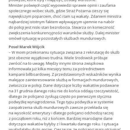
Minister poświęcił część wypowiedzi sprawie opinii i zaufania
społecznego wobec służb, gdzie Straż Pożarna cieszy się
największym poparciem, choć i tam są wakaty. Zdaniem ministra
najbardziej istotnym faktem wpływającym ujemnie na nabór
do policji jest niski stan bezrobocia. Stwarza on konieczność
zwiększenia konkurencyjności warunków służby. Dalej minister
omówił sytuację w pozostałych służbach mundurowych.
Poseł Marek Wójcik
– W moim przekonaniu sytuacja związana z rekrutację do służb
jest obecnie wyjątkowo trudna. Wiele środowisk próbuje
zwrócić na to uwagę. Między innymi strona związkowa
informowała już kilka miesięcy temu za pośrednictwem
kampanii billboardowej. Z przedstawionych wskaźników wynika
malejące zainteresowanie służbą w formacjach mundurowych,
zwłaszcza w policji. Dane dotyczące liczby wakatów podawane
na 31 grudnia danego roku nie do końca oddają rzeczywistość,
dlatego że policjanci zyskują często po pierwszym stycznia
podwyżkę wynagrodzenia. Tego typu podwyżka w systemie
zaopatrzenia służb mundurowych zawsze przekłada się
na wysokość emerytury i dlatego policjanci odchodzą raczej
z początkiem roku, niż z końcem. Bardziej miarodajne dane
dotyczące wakatów byłyby z I kwartału danego roku. I sytuacja
wyglądałaby dużo gorzej. Cieszę się, że policjanci mają otrzymać