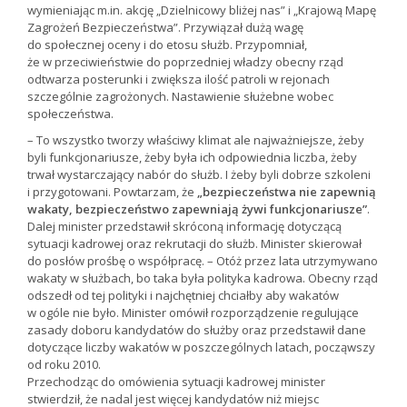
wymieniając m.in. akcję „Dzielnicowy bliżej nas” i „Krajową Mapę
Zagrożeń Bezpieczeństwa”. Przywiązał dużą wagę
do społecznej oceny i do etosu służb. Przypomniał,
że w przeciwieństwie do poprzedniej władzy obecny rząd
odtwarza posterunki i zwiększa ilość patroli w rejonach
szczególnie zagrożonych. Nastawienie służebne wobec
społeczeństwa.
– To wszystko tworzy właściwy klimat ale najważniejsze, żeby
byli funkcjonariusze, żeby była ich odpowiednia liczba, żeby
trwał wystarczający nabór do służb. I żeby byli dobrze szkoleni
i przygotowani. Powtarzam, że
„bezpieczeństwa nie zapewnią
wakaty, bezpieczeństwo zapewniają żywi funkcjonariusze”
.
Dalej minister przedstawił skróconą informację dotyczącą
sytuacji kadrowej oraz rekrutacji do służb. Minister skierował
do posłów prośbę o współpracę. – Otóż przez lata utrzymywano
wakaty w służbach, bo taka była polityka kadrowa. Obecny rząd
odszedł od tej polityki i najchętniej chciałby aby wakatów
w ogóle nie było. Minister omówił rozporządzenie regulujące
zasady doboru kandydatów do służby oraz przedstawił dane
dotyczące liczby wakatów w poszczególnych latach, począwszy
od roku 2010.
Przechodząc do omówienia sytuacji kadrowej minister
stwierdził, że nadal jest więcej kandydatów niż miejsc