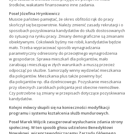
środków, wakatami finansowano inne zadania.
Poseł Józefina Hrynkiewicz
Musicie państwo pamiętać, że okres obfitości rąk do pracy
skończył się bezpowrotnie. Należy zmienić zasady rekrutacji i o
sposobach pozyskiwania kandydatów do służb dostosowanych
do sytuacji na rynku pracy. Zmiany demograficzne są zmianami
obiektywnymi. Cokolwiek byśmy nie robili, kandydatów będzie
mało. Trzeba wypracować sposób wynagradzania
parametryczny odniesiony do przeciętnego wynagrodzenia
w gospodarce. Sprawa mieszkań dla policjantów, mało
zarabiają i mieszkają w złych warunkach a muszą przecież
odpocząć po słuzbie. Samorządy winny wydzielać mieszkania
dla policjantów. Mieszkania plus także powinny być
dla policjantów np. dla dzielnicowego. Pozyskanie mieszkania
przy obecnych zarobkach policjanta jest obecnie niemożliwe.
Czy potrzebne są zmiany w przepisach dotyczące pozyskiwania
kandydatów.
Kolejni mówcy skupili się na konieczności modyfikacji
programu i systemu kształcenia służb mundurowych.
Poseł Marek Wójcik zasugerował wysłuchanie zdania strony
społecznej. W ten sposób głosu udzielono Benedyktowi
Nowakowi, wiceprzewodniczącemu Zarządu Głównego