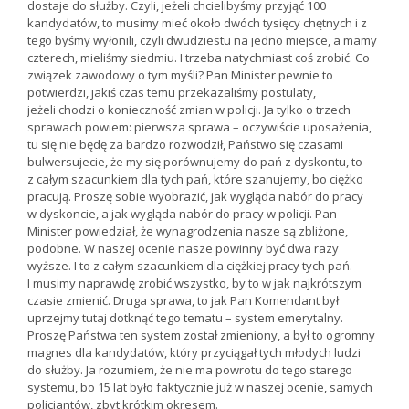
dostaje do służby. Czyli, jeżeli chcielibyśmy przyjąć 100
kandydatów, to musimy mieć około dwóch tysięcy chętnych i z
tego byśmy wyłonili, czyli dwudziestu na jedno miejsce, a mamy
czterech, mieliśmy siedmiu. I trzeba natychmiast coś zrobić. Co
związek zawodowy o tym myśli? Pan Minister pewnie to
potwierdzi, jakiś czas temu przekazaliśmy postulaty,
jeżeli chodzi o konieczność zmian w policji. Ja tylko o trzech
sprawach powiem: pierwsza sprawa – oczywiście uposażenia,
tu się nie będę za bardzo rozwodził, Państwo się czasami
bulwersujecie, że my się porównujemy do pań z dyskontu, to
z całym szacunkiem dla tych pań, które szanujemy, bo ciężko
pracują. Proszę sobie wyobrazić, jak wygląda nabór do pracy
w dyskoncie, a jak wygląda nabór do pracy w policji. Pan
Minister powiedział, że wynagrodzenia nasze są zbliżone,
podobne. W naszej ocenie nasze powinny być dwa razy
wyższe. I to z całym szacunkiem dla ciężkiej pracy tych pań.
I musimy naprawdę zrobić wszystko, by to w jak najkrótszym
czasie zmienić. Druga sprawa, to jak Pan Komendant był
uprzejmy tutaj dotknąć tego tematu – system emerytalny.
Proszę Państwa ten system został zmieniony, a był to ogromny
magnes dla kandydatów, który przyciągał tych młodych ludzi
do służby. Ja rozumiem, że nie ma powrotu do tego starego
systemu, bo 15 lat było faktycznie już w naszej ocenie, samych
policjantów, zbyt krótkim okresem.