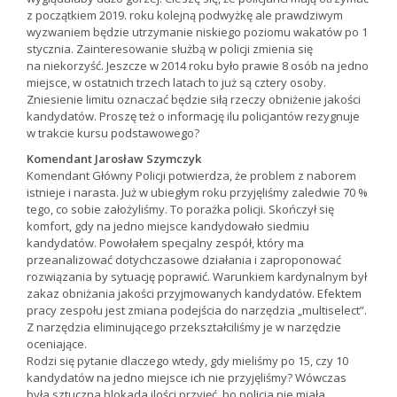
z początkiem 2019. roku kolejną podwyżkę ale prawdziwym
wyzwaniem będzie utrzymanie niskiego poziomu wakatów po 1
stycznia. Zainteresowanie służbą w policji zmienia się
na niekorzyść. Jeszcze w 2014 roku było prawie 8 osób na jedno
miejsce, w ostatnich trzech latach to już są cztery osoby.
Zniesienie limitu oznaczać będzie siłą rzeczy obniżenie jakości
kandydatów. Proszę też o informację ilu policjantów rezygnuje
w trakcie kursu podstawowego?
Komendant Jarosław Szymczyk
Komendant Główny Policji potwierdza, że problem z naborem
istnieje i narasta. Już w ubiegłym roku przyjęliśmy zaledwie 70 %
tego, co sobie założyliśmy. To porażka policji. Skończył się
komfort, gdy na jedno miejsce kandydowało siedmiu
kandydatów. Powołałem specjalny zespół, który ma
przeanalizować dotychczasowe działania i zaproponować
rozwiązania by sytuację poprawić. Warunkiem kardynalnym był
zakaz obniżania jakości przyjmowanych kandydatów. Efektem
pracy zespołu jest zmiana podejścia do narzędzia „multiselect”.
Z narzędzia eliminującego przekształciliśmy je w narzędzie
oceniające.
Rodzi się pytanie dlaczego wtedy, gdy mieliśmy po 15, czy 10
kandydatów na jedno miejsce ich nie przyjęliśmy? Wówczas
była sztuczna blokada ilości przyjęć, bo policja nie miała