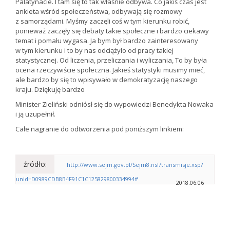
Palatynacie. I tam się to tak właśnie odbywa. Co jakiś czas jest
ankieta wśród społeczeństwa, odbywają się rozmowy
z samorządami. Myśmy zaczęli coś w tym kierunku robić,
ponieważ zaczęły się debaty takie społeczne i bardzo ciekawy
temat i pomału wygasa. Ja bym był bardzo zainteresowany
w tym kierunku i to by nas odciążyło od pracy takiej
statystycznej. Od liczenia, przeliczania i wyliczania, To by była
ocena rzeczywiście społeczna. Jakieś statystyki musimy mieć,
ale bardzo by się to wpisywało w demokratyzację naszego
kraju. Dziękuję bardzo
Minister Zieliński odniósł się do wypowiedzi Benedykta Nowaka
i ją uzupełnił.
Całe nagranie do odtworzenia pod poniższym linkiem:
źródło:
http://www.sejm.gov.pl/Sejm8.nsf/transmisje.xsp?
unid=D0989CDB8B4F91C1C125829800334994#
2018.06.06