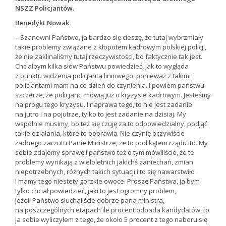
NSZZ Policjantów.
Benedykt Nowak
– Szanowni Państwo, ja bardzo się cieszę, że tutaj wybrzmiały
takie problemy związane z kłopotem kadrowym polskiej policji,
że nie zaklinaliśmy tutaj rzeczywistości, bo faktycznie tak jest.
Chciałbym kilka słów Państwu powiedzieć, jak to wygląda
z punktu widzenia policjanta liniowego, ponieważ z takimi
policjantami mam na co dzień do czynienia. I powiem państwu
szczerze, że policjanci mówią już o kryzysie kadrowym. Jesteśmy
na progu tego kryzysu. I naprawa tego, to nie jest zadanie
na jutro i na pojutrze, tylko to jest zadanie na dzisiaj. My
wspólnie musimy, bo też się czuję za to odpowiedzialny, podjąć
takie działania, które to poprawią. Nie czynię oczywiście
żadnego zarzutu Panie Ministrze, że to pod kątem rządu itd. My
sobie zdajemy sprawę i państwo też o tym mówiliście, że te
problemy wynikają z wieloletnich jakichś zaniechań, zmian
niepotrzebnych, różnych takich sytuacji i to się nawarstwiło
i mamy tego niestety gorzkie owoce. Proszę Państwa, ja bym
tylko chciał powiedzieć, jaki to jest ogromny problem,
jeżeli Państwo słuchaliście dobrze pana ministra,
na poszczególnych etapach ile procent odpada kandydatów, to
ja sobie wyliczyłem z tego, że około 5 procent z tego naboru się