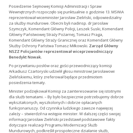
Posiedzenie Sejmowej Komisji Administracji i Spraw
Wewnętrznych rozpoczęło się punktualnie o godzinie 13. MSWiA
reprezentował wiceminister Jarosław Zieliński, odpowiedzialny
za służby mundurowe. Obecni byli nadinsp. dr Jarosław
Szymczyk, Komendant Główny Policji, Leszek Suski, Komendant
Główny Państwowej Straży Pożarnej, Tomasz Praga,
Komendant Główny Straży Granicznej oraz Komendant Główny
Służby Ochrony Państwa Tomasz Miłkowski.
Zarząd Główny
NSZZ Policjantów reprezentował wiceprzewodniczący
Benedykt Nowak.
Po przywitaniu posłów oraz gości przewodniczący komisji
Arkadiusz Czartoryski udzielił głosu ministrowi Jarosławowi
Zielińskiemu, który zreferował będące przedmiotem
posiedzenia tematy.
Minister podziękował Komisji za zainteresowanie się istotnymi
dla służb tematami. – By było bezpiecznie potrzebujemy dobrze
wykształconych, wyszkolonych i dobrze opłacanych
funkcjonariuszy. Od czynnika ludzkiego zawsze najwięcej
zależy – stwierdził na wstępie minister. W dalszej części swojej
informacji Jarosław Zieliński przedstawił podstawowe fakty
dotyczące realizacji Programu Modernizacji Służb
Mundurowych, podkreślił prospołeczne działanie służb,