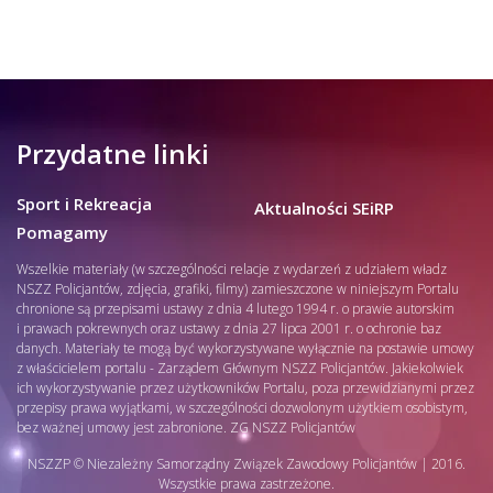
Przydatne linki
Sport i Rekreacja
Aktualności SEiRP
Pomagamy
Wszelkie materiały (w szczególności relacje z wydarzeń z udziałem władz
NSZZ Policjantów, zdjęcia, grafiki, filmy) zamieszczone w niniejszym Portalu
chronione są przepisami ustawy z dnia 4 lutego 1994 r. o prawie autorskim
i prawach pokrewnych oraz ustawy z dnia 27 lipca 2001 r. o ochronie baz
danych. Materiały te mogą być wykorzystywane wyłącznie na postawie umowy
z właścicielem portalu - Zarządem Głównym NSZZ Policjantów. Jakiekolwiek
ich wykorzystywanie przez użytkowników Portalu, poza przewidzianymi przez
przepisy prawa wyjątkami, w szczególności dozwolonym użytkiem osobistym,
bez ważnej umowy jest zabronione. ZG NSZZ Policjantów
NSZZP © Niezależny Samorządny Związek Zawodowy Policjantów | 2016.
Wszystkie prawa zastrzeżone.