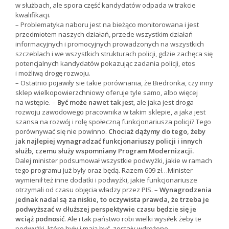
w służbach, ale spora część kandydatów odpada w trakcie
kwalifikacji.
– Problematyka naboru jest na bieżąco monitorowana i jest
przedmiotem naszych działań, przede wszystkim działań
informacyjnych i promocyjnych prowadzonych na wszystkich
szczeblach i we wszystkich strukturach policji, gdzie zachęca się
potencjalnych kandydatów pokazując zadania policji, etos
i możliwą drogę rozwoju.
– Ostatnio pojawiły sie takie porównania, że Biedronka, czy inny
sklep wielkopowierzchniowy oferuje tyle samo, albo więcej
na wstępie. –
Być może nawet tak jes
t, ale jaka jest droga
rozwoju zawodowego pracownika w takim sklepie, a jaka jest
szansa na rozwój i rolę społeczną funkcjonariusza policji? Tego
porównywać się nie powinno.
Chociaż dążymy do tego, żeby
jak najlepiej wynagradzać funkcjonariuszy policji i innych
służb, czemu służy wspomniany Program Modernizacji.
Dalej minister podsumował wszystkie podwyżki, jakie w ramach
tego programu już były oraz będą. Razem 609 zł…Minister
wymienił też inne dodatki i podwyżki, jakie funkcjonariusze
otrzymali od czasu objęcia władzy przez PIS. –
Wynagrodzenia
jednak nadal są za niskie, to oczywista prawda, że trzeba je
podwyższać w dłuższej perspektywie czasu będzie się je
wciąż podnosić
. Ale i tak państwo robi wielki wysiłek żeby te
podwyżki, które były i mają być, zostały wdrożone.