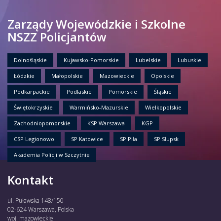
Zarządy Wojewódzkie i Szkolne
NSZZ Policjantów
Dolnośląskie
Kujawsko-Pomorskie
Lubelskie
Lubuskie
Łódzkie
Małopolskie
Mazowieckie
Opolskie
Podkarpackie
Podlaskie
Pomorskie
Śląskie
Świętokrzyskie
Warmińsko-Mazurskie
Wielkopolskie
Zachodniopomorskie
KSP Warszawa
KGP
CSP Legionowo
SP Katowice
SP Piła
SP Słupsk
Akademia Policji w Szczytnie
Kontakt
ul. Puławska 148/150
02-624 Warszawa, Polska
woj. mazowieckie