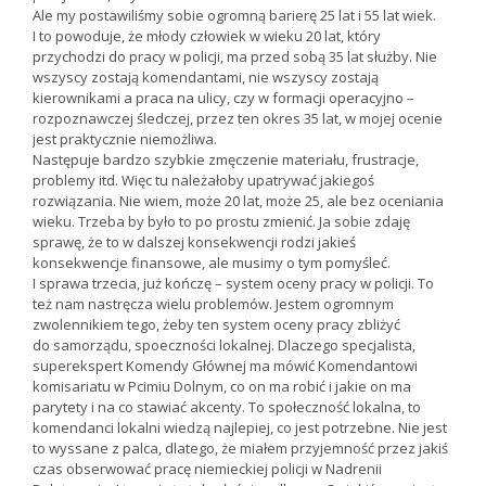
Ale my postawiliśmy sobie ogromną barierę 25 lat i 55 lat wiek.
I to powoduje, że młody człowiek w wieku 20 lat, który
przychodzi do pracy w policji, ma przed sobą 35 lat służby. Nie
wszyscy zostają komendantami, nie wszyscy zostają
kierownikami a praca na ulicy, czy w formacji operacyjno –
rozpoznawczej śledczej, przez ten okres 35 lat, w mojej ocenie
jest praktycznie niemożliwa.
Następuje bardzo szybkie zmęczenie materiału, frustracje,
problemy itd. Więc tu należałoby upatrywać jakiegoś
rozwiązania. Nie wiem, może 20 lat, może 25, ale bez oceniania
wieku. Trzeba by było to po prostu zmienić. Ja sobie zdaję
sprawę, że to w dalszej konsekwencji rodzi jakieś
konsekwencje finansowe, ale musimy o tym pomyśleć.
I sprawa trzecia, już kończę – system oceny pracy w policji. To
też nam nastręcza wielu problemów. Jestem ogromnym
zwolennikiem tego, żeby ten system oceny pracy zbliżyć
do samorządu, spoeczności lokalnej. Dlaczego specjalista,
superekspert Komendy Głównej ma mówić Komendantowi
komisariatu w Pcimiu Dolnym, co on ma robić i jakie on ma
parytety i na co stawiać akcenty. To społeczność lokalna, to
komendanci lokalni wiedzą najlepiej, co jest potrzebne. Nie jest
to wyssane z palca, dlatego, że miałem przyjemność przez jakiś
czas obserwować pracę niemieckiej policji w Nadrenii