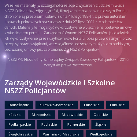
Wszelkie materiały (w szczególności relacje z wydarzeń z udziałem władz
NSZZ Policjantów, zdjęcia, grafiki, filmy) zamieszczone w niniejszym Portalu
chronione są przepisami ustawy z dnia 4 lutego 1994 r. o prawie autorskim
i prawach pokrewnych oraz ustawy z dnia 27 lipca 2001 r. o ochronie baz
danych. Materiały te mogą być wykorzystywane wyłącznie na postawie umowy
z właścicielem portalu - Zarządem Głównym NSZZ Policjantów. Jakiekolwiek
ich wykorzystywanie przez użytkowników Portalu, poza przewidzianymi przez
przepisy prawa wyjątkami, w szczególności dozwolonym użytkiem osobistym,
bez ważnej umowy jest zabronione. ZG NSZZ Policjantów
NSZZP © Niezależny Samorządny Związek Zawodowy Policjantów | 2016.
Wszystkie prawa zastrzeżone.
Zarządy Wojewódzkie i Szkolne
NSZZ Policjantów
Dolnośląskie
Kujawsko-Pomorskie
Lubelskie
Lubuskie
Łódzkie
Małopolskie
Mazowieckie
Opolskie
Podkarpackie
Podlaskie
Pomorskie
Śląskie
Świętokrzyskie
Warmińsko-Mazurskie
Wielkopolskie