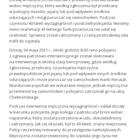
wobec mężczyzny, który według zgłoszenia był przebrany
w policyjny mundur, pijany lub pod wpływem środków
odurzających i mógł poruszać się samochodem. Podczas
czynności 40-latek wyciągnął broń i postrzelił policjanta. Niestety
mimo reanimacji 43-letniego funkcjonariusza nie udał się
uratować. Sprawca został zatrzymany i z raną postrzałową uda
trafił do szpitala.
Dzisiaj, 04 maja 2021 r., około godziny 8.00 rano policjanci
z ogniwa patrolowo-interwencyjnego zostali skierowani
na interwencję w okolicę stacji benzynowej, gdzie według
zgłoszenia, przebrany za policjanta mężczyzna
prawdopodobnie jest pijany lub pod wpływem innych środków
odurzających i może poruszać się samochodem marki Renault.
Mundurowi pojechali we wskazane miejsce, jednak mężczyzna
przemieścił się samochodem i policjanci zatrzymali go na ulicy
Chełmońskiego.
Podczas interwencji mężczyzna wyciągnął broń i oddał strzały
w kierunku policjanta. Jego kolega z patrolu użył broni wobec
napastnika, który został postrzelony w udo, obezwładniony
i zatrzymany. Jak się okazało, był to 40-latek, znany miejscowej
Policji i wcześniej notowany do przestępstw narkotykowych.
Mężczyzna został przewieziony do szpitala. Jego życiu nie