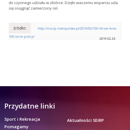
do czynnego udziału w zbiórce. Dzięki waszemu wsparciu uda
się osiągnąć zamierzony cel.
źródło:
http://nszzp-malopolska.pl/2019/02/100-litrow-krwi-
100-lecie-policji/
2019.02.26
Przydatne linki
Sport i Rekreacja
Aktualności SEiRP
Pomagamy