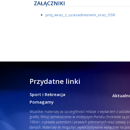
ZAŁĄCZNIKI
proj_wraz_z_uzasadnieniem_oraz_OSR
Przydatne linki
Sport i Rekreacja
Aktualno
Pomagamy
Wszelkie materiały (w szczególności relacje z wydarzeń z udział
grafiki, filmy) zamieszczone w niniejszym Portalu chronione są p
1994 r. o prawie autorskim i prawach pokrewnych oraz ustawy z d
danych. Materiały te mogą być wykorzystywane wyłącznie na pos