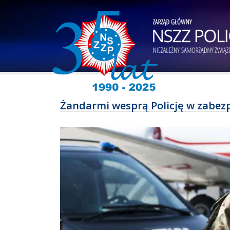
Żandarmi wesprą Policję w zabezp