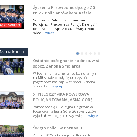
NSZZ Policjantów
Na zaproszenie Zarządu Głównego NSZZ
Życzenia Przewodniczącego ZG
Policjantów w Polsce gościł Rafael Laskowski z
NSZZ Policjantów kom. Rafała
Departamentu Policji w Nowym Jorku, o
Jankowskiego z okazji Święta
..
więcej
Szanowne Policjantki, Szanowni
Policji 2026
Policjanci, Pracownicy Policji, Emeryci i
PAMIĘTAMY I ODDAJMY HOŁD ST.
Renciści Policyjni Z okazji Święta Policji
SIERŻ. MARKOWI SIENICKIEMU
skład ..
więcej
W Biedrusku, pod Tablicą Pamiątkową
NSZZ Policjantów: Policja nie może
poświęconą starszemu sierżantowi Mar
być wciągana w bieżące spory
..
więcej
Aktualnosci
polityczne
•
•
•
•
•
•
W przestrzeni publicznej po raz kolejny
pojawiły się wypowiedzi, które uderzają
Ostatnie pożegnanie nadinsp. w st.
w funkcjonariuszki i funkcjonariuszy
spocz. Zenona Smolarka
Policj ..
więcej
W Poznaniu, na cmentarzu komunalnym
Dodatkowe zarobkowanie
na Miłostowie, odbyły się uroczystości
pogrzebowe nadinsp. w st. spocz. Zenona
policjantów. NSZZP: obecne
Smolarka ..
więcej
rozwiązania wymagają zmian
Do Sejmu trafiła petycja dotycząca
XI PIELGRZYMKA ROWEROWA
zmiany przepisów regulujących
podejmowanie przez policjantów
POLICJANTÓW NA JASNĄ GÓRĘ
dodatkowej pracy zarobkowe ..
więcej
Zakończyła się XI Policyjna Pielgrzymka
Rowerowa na Jasną Górę. 26 rowerzystów
Krok 1. Umorzenie. Krok 2. Walka
wyjechało w drogę po mszy święte ..
więcej
z hejtem
Postępowanie dotyczące interwencji
Święto Policji w Poznaniu
Policji w miejscu zamieszkania red.
Tomasza Sakiewicza zostało umorzone.
28 lipca 2026 roku na placu Komendy