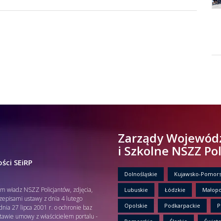
Zarządy Wojewód
i Szkolne NSZZ Po
ści SEiRP
Dolnośląskie
Kujawsko-Pomors
em władz NSZZ Policjantów, zdjęcia,
Lubuskie
Łódzkie
Małopo
rzepisami ustawy z dnia 4 lutego
Opolskie
Podkarpackie
P
nia 27 lipca 2001 r. o ochronie baz
tawie umowy z właścicielem portalu -