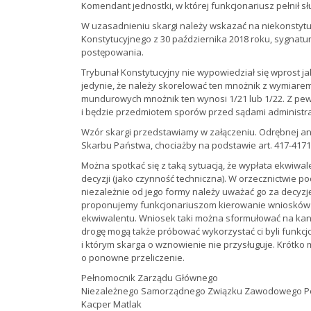
Komendant jednostki, w której funkcjonariusz pełnił s
W uzasadnieniu skargi należy wskazać na niekonstytucy
Konstytucyjnego z 30 października 2018 roku, sygnatu
postępowania.
Trybunał Konstytucyjny nie wypowiedział się wprost jak
jedynie, że należy skorelować ten mnożnik z wymiare
mundurowych mnożnik ten wynosi 1/21 lub 1/22. Z p
i będzie przedmiotem sporów przed sądami administra
Wzór skargi przedstawiamy w załączeniu. Odrębnej a
Skarbu Państwa, chociażby na podstawie art. 417-4171 
Można spotkać się z taką sytuacją, że wypłata ekwiw
decyzji (jako czynność techniczna). W orzecznictwie pod
niezależnie od jego formy należy uważać go za decyzj
proponujemy funkcjonariuszom kierowanie wniosków 
ekwiwalentu. Wniosek taki można sformułować na kanw
drogę mogą także próbować wykorzystać ci byli funkcj
i którym skarga o wznowienie nie przysługuje. Krótko
o ponowne przeliczenie.
Pełnomocnik Zarządu Głównego
Niezależnego Samorządnego Związku Zawodowego Po
Kacper Matlak