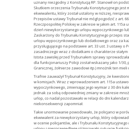
uznany niezgodny z Konstytucją RP. Stanowił on podst
Skutkiem orzeczenia Trybunału Konstytucyjnego jest m
ekwiwalentu, który został ustalony w niższej, niespra
Przepisów ustawy Trybunał nie mógł pogodzić z art. 66 us
Rzeczpospolitej Polskiej w zakresie w jakim art. 115a 
dzień niewykorzystanego urlopu wypoczynkowego lub
Zaskarżony do Trybunału Konstytucyjnego przepis sta
urlopu wypoczynkowego lub dodatkowego oraz za każ
przysługującego na podstawie art. 33 ust. 3 ustawy o P
zasadniczego wraz z dodatkami o charakterze stały
Istota zawisłej przed Trybunałem sprawy sprowadzała 
dla funkcjonariuszy Policji został wskazany jako 1/30
Granicznej, żołnierze zawodowi itp.) mnożnik ten mieli
Trafnie zauważył Trybunał Konstytucyjny, że kwestio
w komisjach. Wraz z wprowadzeniem art. 115a ustawo
wypoczynkowego, zmieniając jego wymiar z 30 dni kal
jednak za sobą odpowiedniej zmiany w zakresie mnoż
urlop, co nadal pozostawało w relacji do dni kalendar
niekonsekwencji zapomniał.
Takie unormowanie powodowało, że policjanci w porów
ekwiwalent za niewykorzystany urlop, który odpowiada
w ocenie policjantów, ale i Trybunału Konstytucyjneg
urlopu i niesprawiedliwie różnicowało sytuacje funkcj