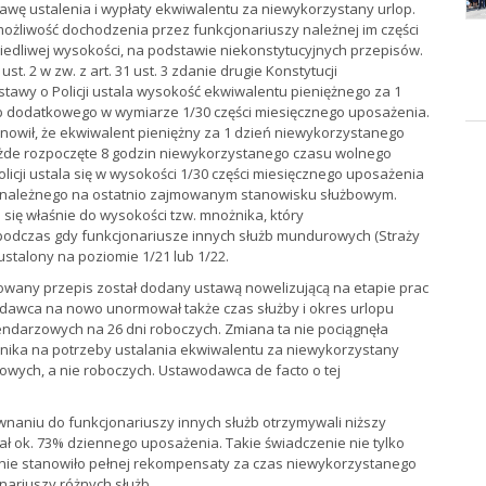
awę ustalenia i wypłaty ekwiwalentu za niewykorzystany urlop.
ożliwość dochodzenia przez funkcjonariuszy należnej im części
wiedliwej wysokości, na podstawie niekonstytucyjnych przepisów.
t. 2 w zw. z art. 31 ust. 3 zdanie drugie Konstytucji
ustawy o Policji ustala wysokość ekwiwalentu pieniężnego za 1
 dodatkowego w wymiarze 1/30 części miesięcznego uposażenia.
nowił, że ekwiwalent pieniężny za 1 dzień niewykorzystanego
de rozpoczęte 8 godzin niewykorzystanego czasu wolnego
olicji ustala się w wysokości 1/30 części miesięcznego uposażenia
m należnego na ostatnio zajmowanym stanowisku służbowym.
się właśnie do wysokości tzw. mnożnika, który
, podczas gdy funkcjonariusze innych służb mundurowych (Straży
 ustalony na poziomie 1/21 lub 1/22.
nowany przepis został dodany ustawą nowelizującą na etapie prac
dawca na nowo unormował także czas służby i okres urlopu
endarzowych na 26 dni roboczych. Zmiana ta nie pociągnęła
nika na potrzeby ustalania ekwiwalentu za niewykorzystany
zowych, a nie roboczych. Ustawodawca de facto o tej
naniu do funkcjonariuszy innych służb otrzymywali niższy
ł ok. 73% dziennego uposażenia. Takie świadczenie nie tylko
o nie stanowiło pełnej rekompensaty za czas niewykorzystanego
onariuszy różnych służb.