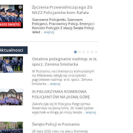
NSZZ Policjantów
Na zaproszenie Zarządu Głównego NSZZ
Życzenia Przewodniczącego ZG
Policjantów w Polsce gościł Rafael Laskowski z
NSZZ Policjantów kom. Rafała
Departamentu Policji w Nowym Jorku, o
Jankowskiego z okazji Święta
..
więcej
Szanowne Policjantki, Szanowni
Policji 2026
Policjanci, Pracownicy Policji, Emeryci i
PAMIĘTAMY I ODDAJMY HOŁD ST.
Renciści Policyjni Z okazji Święta Policji
SIERŻ. MARKOWI SIENICKIEMU
skład ..
więcej
W Biedrusku, pod Tablicą Pamiątkową
NSZZ Policjantów: Policja nie może
poświęconą starszemu sierżantowi Mar
być wciągana w bieżące spory
..
więcej
Aktualnosci
polityczne
•
•
•
•
•
•
W przestrzeni publicznej po raz kolejny
pojawiły się wypowiedzi, które uderzają
Ostatnie pożegnanie nadinsp. w st.
w funkcjonariuszki i funkcjonariuszy
spocz. Zenona Smolarka
Policj ..
więcej
W Poznaniu, na cmentarzu komunalnym
Dodatkowe zarobkowanie
na Miłostowie, odbyły się uroczystości
pogrzebowe nadinsp. w st. spocz. Zenona
policjantów. NSZZP: obecne
Smolarka ..
więcej
rozwiązania wymagają zmian
Do Sejmu trafiła petycja dotycząca
XI PIELGRZYMKA ROWEROWA
zmiany przepisów regulujących
podejmowanie przez policjantów
POLICJANTÓW NA JASNĄ GÓRĘ
dodatkowej pracy zarobkowe ..
więcej
Zakończyła się XI Policyjna Pielgrzymka
Rowerowa na Jasną Górę. 26 rowerzystów
Krok 1. Umorzenie. Krok 2. Walka
wyjechało w drogę po mszy święte ..
więcej
z hejtem
Postępowanie dotyczące interwencji
Święto Policji w Poznaniu
Policji w miejscu zamieszkania red.
Tomasza Sakiewicza zostało umorzone.
28 lipca 2026 roku na placu Komendy