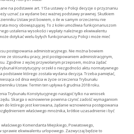
ne na podstawie art. 115a ustawy o Policji decyzje o przyznaniu
ależy uznać za wydane bez ważnej podstawy prawnej. Skutkiem
ienniku Ustaw jest bowiem, o ile w samym orzeczeniu nie
rata mocy obowiązującej. To z kolei umożliwia funkcjonariuszom
ego ustalenia wysokości i wypłaty należnego ekwiwalentu
oże dotykać wielu byłych funkcjonariuszy Policji i może mieć
eksu postępowania administracyjnego. Nie można bowiem
nie ze stosunku pracy, jest postępowaniem administracyjnym,
ksu. Zgodnie z wyżej przywołanym przepisem, można żądać
rybunał Konstytucyjny orzekł o niezgodności aktu normatywnego
a podstawie którego została wydana decyzja. Trzeba pamiętać,
miesiąca od dnia wejścia w życie orzeczenia Trybunału
zienniku Ustaw. Termin ten upływa 6 grudnia 2018 roku.
ia Trybunału Konstytucyjnego nastąpić tylko na wniosek
 urzędu. Skarga o wznowienie powinna czynić zadość wymaganiom
an do którego jest kierowana, żądanie wznowienia postępowania
zględnieniem właściwego mnożnika, krótkie uzasadnienie i być
do właściwego Komendanta Miejskiego, Powiatowego,
 w sprawie ekwiwalentu urlopowego. Zazwyczaj będzie to