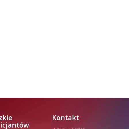
zkie
Kontakt
licjantów