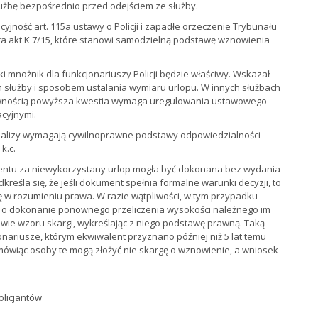
łużbę bezpośrednio przed odejściem ze służby.
jność art. 115a ustawy o Policji i zapadłe orzeczenie Trybunału
ra akt K 7/15, które stanowi samodzielną podstawę wznowienia
i mnożnik dla funkcjonariuszy Policji będzie właściwy. Wskazał
m służby i sposobem ustalania wymiaru urlopu. W innych służbach
ewnością powyższa kwestia wymaga uregulowania ustawowego
cyjnymi.
nalizy wymagają cywilnoprawne podstawy odpowiedzialności
k.c.
alentu za niewykorzystany urlop mogła być dokonana bez wydania
kreśla się, że jeśli dokument spełnia formalne warunki decyzji, to
ę w rozumieniu prawa. W razie wątpliwości, w tym przypadku
o dokonanie ponownego przeliczenia wysokości należnego im
ie wzoru skargi, wykreślając z niego podstawę prawną. Taką
onariusze, którym ekwiwalent przyznano później niż 5 lat temu
 mówiąc osoby te mogą złożyć nie skargę o wznowienie, a wniosek
licjantów