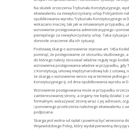
Na skutek orzeczenia Trybunału Konstytucyjnego, wyda
ekwiwalentu za niewykorzystany urlop Policjantom n
opublikowania wyroku Trybunału Konstytucyjnego w Dz
wskazano inaczej, tak jak w omawianym przypadku, ut
wznowienie postępowania administracyjnego i ponown
pieniężnego za niewykorzystany urlop. Taka sytuacja m
doniosłe znaczenie dla ich sytuacji.
Podstawę skargi o wznowienie stanowi art. 145a Kod
pominąć, że postępowanie ze stosunku służbowego, a 
do którego należy stosować właśnie reguły tego kode
wznowienia postępowania właśnie w przypadku, gdy T
z Konstytucją, umową międzynarodową lub z ustawą, n
że skargę o wznowienie wnosi się w terminie jednego 
Konstytucyjnego tj. od dnia opublikowania wyroku w D
Wznowienie postępowania może w przypadku orzeczen
zainteresowanej strony, a organy nie będą działać z
formalnym: wskazywać stronę wraz z jej adresem, org
i ponownego przeliczenia należnego ekwiwalentu z uw
podpisana.
Skarga jest wolna od opłat i powinna być wniesiona 
Wojewódzkiego Policji, który wydał pierwotną decyzję