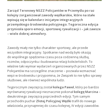
Zarząd Terenowy NSZZ Policjantów w Przemyślu po raz
kolejny zorganizował zawody wędkarskie, które na stałe
wpisują się w kalendarz inicjatyw integracyjnych
przemyskiego środowiska policyjnego. Tegoroczna edycja
przyniosła sporo emocji, sportowej rywalizacji i – jak zawsze
– wiele dobrej atmosfery.
Zawody miały nie tylko charakter sportowy, ale przede
wszystkim integracyjny. Spotkanie nad wodą było okazją
do wspólnego spędzenia czasu poza codzienną służbą,
rozmów, odpoczynku i budowania relacji koleżeńskich. To
właśnie taki wymiar wydarzeń organizowanych przez NSZZ
Policjantów ma szczególne znaczenie – pozwala wzmacniać
więzi w środowisku i przypomina, że Związek to nie tylko sprawy
służbowe, ale również wspólnota ludzi.
Tegorocznym zwycięzcą został
kolega Paweł
, który po bardzo
wyrównanej rywalizacji nieznacznie pokonał
kolegę Marcina
–
dwukrotnego zwycięzcę poprzednich edycji. Tym samym
przechodni puchar
Złotej Policyjnej Wędki
trafił do nowego
właściciela, przynajmniej do czasu kolejnej, IV edycji zawodów.