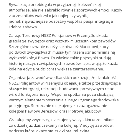
Rywalizacja przebiegała w przyjaznej i koleżeńskiej
atmosferze, ale nie zabrakło również sportowych emocji. Każdy
z uczestników walczył o jak najlepszy wynik,
jednak najważniejsze pozostały wspólna pasja, integracja
i dobra zabawa.
Zarząd Terenowy NSZZ Policjantów w Przemyślu składa
gratulacje zwycięzcy oraz wszystkim uczestnikom zawodów.
Szczególne uznanie należy się również Marcinowi, który
po dwóch zwycięstwach musiał tym razem uznać minimalną
wyższość kolegi Pawła. To właśnie takie pojedynki budują
historię naszych związkowych zawodów i sprawiają, że każda
kolejna edycja budzi coraz większe zainteresowanie.
Organizacja zawodów wędkarskich pokazuje, że działalność
NSZZ Policjantów w Przemyślu obejmuje także przedsięwzięcia
służące integracji, rekreacji i budowaniu pozytywnych relacji
wśród funkcjonariuszy. Wspólne spotkania poza służbą są
ważnym elementem tworzenia silnego i zgranego środowiska
policyjnego. Serdecznie dziękujemy za zaangażowanie
kolegom Pawłowi Beresiowi oraz Piotrowi Jakubcowi.
Gratulujemy zwycięzcy, dziękujemy wszystkim uczestnikom
za udział i już dziś czekamy na kolejną, IV edycję zawodów,
podczas której okaże się, czy
Złota Policyjna