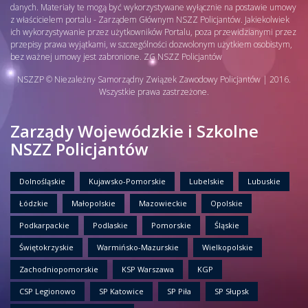
danych. Materiały te mogą być wykorzystywane wyłącznie na postawie umowy
z właścicielem portalu - Zarządem Głównym NSZZ Policjantów. Jakiekolwiek
ich wykorzystywanie przez użytkowników Portalu, poza przewidzianymi przez
przepisy prawa wyjątkami, w szczególności dozwolonym użytkiem osobistym,
bez ważnej umowy jest zabronione. ZG NSZZ Policjantów
NSZZP © Niezależny Samorządny Związek Zawodowy Policjantów | 2016.
Wszystkie prawa zastrzeżone.
Zarządy Wojewódzkie i Szkolne
NSZZ Policjantów
Dolnośląskie
Kujawsko-Pomorskie
Lubelskie
Lubuskie
Łódzkie
Małopolskie
Mazowieckie
Opolskie
Podkarpackie
Podlaskie
Pomorskie
Śląskie
Świętokrzyskie
Warmińsko-Mazurskie
Wielkopolskie
Zachodniopomorskie
KSP Warszawa
KGP
CSP Legionowo
SP Katowice
SP Piła
SP Słupsk