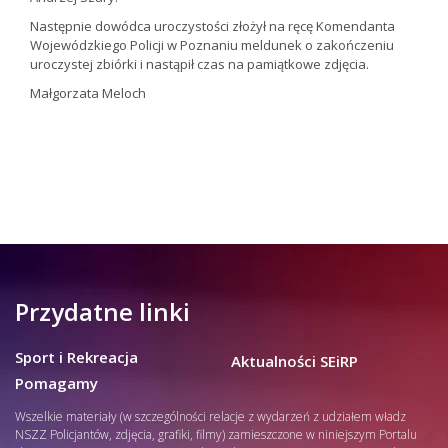
Następnie dowódca uroczystości złożył na ręcę Komendanta
Wojewódzkiego Policji w Poznaniu meldunek o zakończeniu
uroczystej zbiórki i nastąpił czas na pamiątkowe zdjęcia.
Małgorzata Meloch
Przydatne linki
Sport i Rekreacja
Aktualności SEiRP
Pomagamy
Wszelkie materiały (w szczególności relacje z wydarzeń z udziałem władz
NSZZ Policjantów, zdjęcia, grafiki, filmy) zamieszczone w niniejszym Portalu