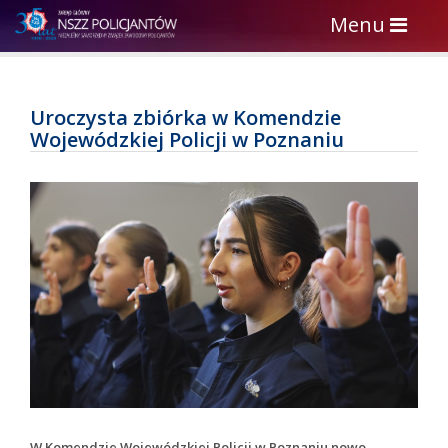
Toggle
Menu
navigation
Uroczysta zbiórka w Komendzie
Wojewódzkiej Policji w Poznaniu
W Komendzie Wojewódzkiej Policji w Poznaniu nowo