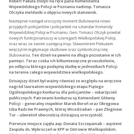
Robert Pakuła złożyli na ręce pana Komendanta
Wojewódzkiego Policji w Poznaniu nadinsp. Tomasza
Olczyka meldunki o objęciu nowych stanowisk.
Nastepnie nastąpił uroczysty moment ślubowania nowo
przyjętych policjantów i policjantek na sztandar Komendy
Wojewódzkiej Policji w Poznaniu. Gen. Tomasz Olczyk powitał
nowych funkcjonariuszy w szeregach Wielkopolskiej Policji,
oraz wraz ze swoim zastępcą insp. Sławomirem Piekutem
wręczył im legitymacje służbowe oraz symboliczną rotę
ślubowania.
Ten dzień na pewno na długo pozostanie w ich
pamięci. Teraz czeka ich kilkumiesięczne przeszkolenie,
po odbyciu którego podejmą służbę w jednostkach Policji
na terenie całego województwa wielkopolskiego.
Dzisiejszy dzień był ważny również ze względu na wręcznie
nagród laureatom wojewódzkiego etapu Piątego
Ogólnopolskiego Konkursu dla policjantów – oskarżycieli
publicznych. Patronami konkursu są Komendant Główny
Policji – generalny inspektor Marek Boroń oraz Okręgowa
Izba Radców Prawnych, której Wicedziekan – pan Zbigniew
Tur – uświetnił obecnością dzisiajszą uroczystość.
Pierwsze miejsce zajęła asp. Donata Szczepaniak – asystent
Zespołu ds. Wykroczeń w KPP w Ostrowie Wielkopolskim.