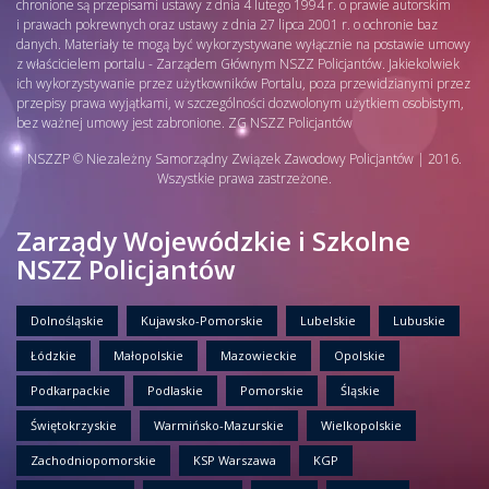
chronione są przepisami ustawy z dnia 4 lutego 1994 r. o prawie autorskim
i prawach pokrewnych oraz ustawy z dnia 27 lipca 2001 r. o ochronie baz
danych. Materiały te mogą być wykorzystywane wyłącznie na postawie umowy
z właścicielem portalu - Zarządem Głównym NSZZ Policjantów. Jakiekolwiek
ich wykorzystywanie przez użytkowników Portalu, poza przewidzianymi przez
przepisy prawa wyjątkami, w szczególności dozwolonym użytkiem osobistym,
bez ważnej umowy jest zabronione. ZG NSZZ Policjantów
NSZZP © Niezależny Samorządny Związek Zawodowy Policjantów | 2016.
Wszystkie prawa zastrzeżone.
Zarządy Wojewódzkie i Szkolne
NSZZ Policjantów
Dolnośląskie
Kujawsko-Pomorskie
Lubelskie
Lubuskie
Łódzkie
Małopolskie
Mazowieckie
Opolskie
Podkarpackie
Podlaskie
Pomorskie
Śląskie
Świętokrzyskie
Warmińsko-Mazurskie
Wielkopolskie
Zachodniopomorskie
KSP Warszawa
KGP