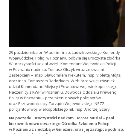
29 października br. W auli im. insp. Ludwikowskiego Komendy
Wojewódzkiej Policji w Poznaniu odbyła się uroczysta zbiórka.
W uroczystości udział wzięli: Komendant Wojewódzki Policji
w Poznaniu nadinsp. Tomasz Olczyk wraz ze swoimi
Zastepcami – insp. Sławomirem Piekutem, insp. Violettą Mójtą
oraz insp. Tomaszem Barłożkiem. W zbiórce wzięli również
udział Komendanci Miejscy i Powiatowi woj. wielkopolskiego,
Naczelnicy z KWP w Poznaniu, Dowódca Oddziału Prewencji
Policji w Poznaniu – przełożeni nowych policjantów
oraz Przewodniczący Zarządu Wojewódzkiego NSZZ
policjantów woj. wielkopolskiego mł. insp. Andrzej Szary.
Na początku uroczystości nadkom. Dorota Musiał – pani
kierownik nowo otwartego Ośrodka Szkolenia Policji
w Poznaniu z siedzibą w Gnieźnie, oraz jej zastępca podinsp.