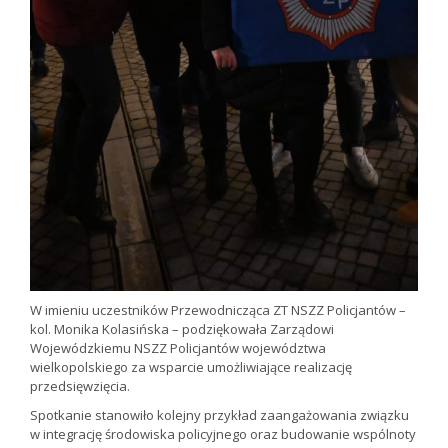
W imieniu uczestników Przewodnicząca ZT NSZZ Policjantów –
kol. Monika Kolasińska – podziękowała Zarządowi
Wojewódzkiemu NSZZ Policjantów województwa
wielkopolskiego za wsparcie umożliwiające realizację
przedsięwzięcia.
Spotkanie stanowiło kolejny przykład zaangażowania związku
w integrację środowiska policyjnego oraz budowanie wspólnoty