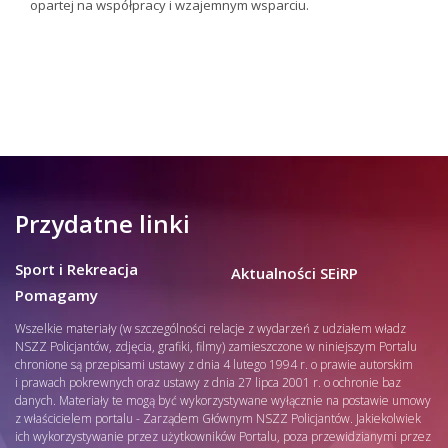
opartej na współpracy i wzajemnym wsparciu.
Przydatne linki
Sport i Rekreacja
Aktualności SEiRP
Pomagamy
Wszelkie materiały (w szczególności relacje z wydarzeń z udziałem władz
NSZZ Policjantów, zdjęcia, grafiki, filmy) zamieszczone w niniejszym Portalu
chronione są przepisami ustawy z dnia 4 lutego 1994 r. o prawie autorskim
i prawach pokrewnych oraz ustawy z dnia 27 lipca 2001 r. o ochronie baz
danych. Materiały te mogą być wykorzystywane wyłącznie na postawie umowy
z właścicielem portalu - Zarządem Głównym NSZZ Policjantów. Jakiekolwiek
ich wykorzystywanie przez użytkowników Portalu, poza przewidzianymi przez