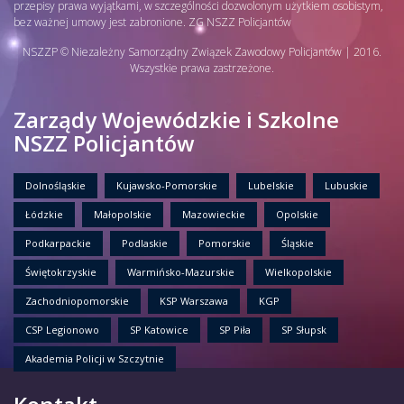
przepisy prawa wyjątkami, w szczególności dozwolonym użytkiem osobistym,
bez ważnej umowy jest zabronione. ZG NSZZ Policjantów
NSZZP © Niezależny Samorządny Związek Zawodowy Policjantów | 2016.
Wszystkie prawa zastrzeżone.
Zarządy Wojewódzkie i Szkolne
NSZZ Policjantów
Dolnośląskie
Kujawsko-Pomorskie
Lubelskie
Lubuskie
Łódzkie
Małopolskie
Mazowieckie
Opolskie
Podkarpackie
Podlaskie
Pomorskie
Śląskie
Świętokrzyskie
Warmińsko-Mazurskie
Wielkopolskie
Zachodniopomorskie
KSP Warszawa
KGP
CSP Legionowo
SP Katowice
SP Piła
SP Słupsk
Akademia Policji w Szczytnie