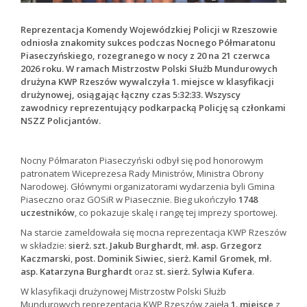
Reprezentacja Komendy Wojewódzkiej Policji w Rzeszowie
odniosła znakomity sukces podczas Nocnego Półmaratonu
Piaseczyńskiego, rozegranego w nocy z 20 na 21 czerwca
2026 roku. W ramach Mistrzostw Polski Służb Mundurowych
drużyna KWP Rzeszów wywalczyła 1. miejsce w klasyfikacji
drużynowej, osiągając łączny czas 5:32:33. Wszyscy
zawodnicy reprezentujący podkarpacką Policję są członkami
NSZZ Policjantów.
Nocny Półmaraton Piaseczyński odbył się pod honorowym
patronatem Wiceprezesa Rady Ministrów, Ministra Obrony
Narodowej. Głównymi organizatorami wydarzenia byli Gmina
Piaseczno oraz GOSiR w Piasecznie. Bieg ukończyło
1748
uczestników
, co pokazuje skalę i rangę tej imprezy sportowej.
Na starcie zameldowała się mocna reprezentacja KWP Rzeszów
w składzie:
sierż. szt. Jakub Burghardt
,
mł. asp. Grzegorz
Kaczmarski
,
post. Dominik Siwiec
,
sierż. Kamil Gromek
,
mł.
asp. Katarzyna Burghardt
oraz
st. sierż. Sylwia Kufera
.
W klasyfikacji drużynowej Mistrzostw Polski Służb
Mundurowych reprezentacja KWP Rzeszów zajęła
1. miejsce
z