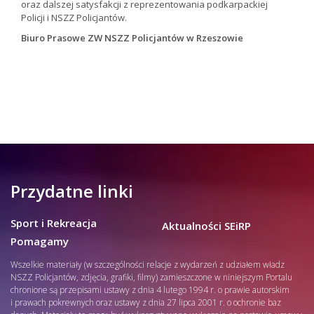
oraz dalszej satysfakcji z reprezentowania podkarpackiej
Policji i NSZZ Policjantów.
Biuro Prasowe ZW NSZZ Policjantów w Rzeszowie
Przydatne linki
Sport i Rekreacja
Aktualności SEiRP
Pomagamy
Wszelkie materiały (w szczególności relacje z wydarzeń z udziałem władz
NSZZ Policjantów, zdjęcia, grafiki, filmy) zamieszczone w niniejszym Portalu
chronione są przepisami ustawy z dnia 4 lutego 1994 r. o prawie autorskim
i prawach pokrewnych oraz ustawy z dnia 27 lipca 2001 r. o ochronie baz