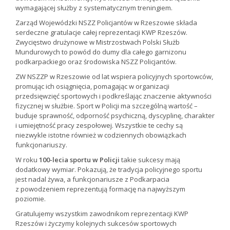
wymagającej służby z systematycznym treningiem.
Zarząd Wojewódzki NSZZ Policjantów w Rzeszowie składa
serdeczne gratulacje całej reprezentacji KWP Rzeszów.
Zwycięstwo drużynowe w Mistrzostwach Polski Służb
Mundurowych to powód do dumy dla całego garnizonu
podkarpackiego oraz środowiska NSZZ Policjantów.
ZW NSZZP w Rzeszowie od lat wspiera policyjnych sportowców,
promując ich osiągnięcia, pomagając w organizacji
przedsięwzięć sportowych i podkreślając znaczenie aktywności
fizycznej w służbie. Sport w Policji ma szczególną wartość –
buduje sprawność, odporność psychiczną, dyscyplinę, charakter
i umiejętność pracy zespołowej. Wszystkie te cechy są
niezwykle istotne również w codziennych obowiązkach
funkcjonariuszy.
W roku
100-lecia sportu w Policji
takie sukcesy mają
dodatkowy wymiar. Pokazują, że tradycja policyjnego sportu
jest nadal żywa, a funkcjonariusze z Podkarpacia
z powodzeniem reprezentują formację na najwyższym
poziomie.
Gratulujemy wszystkim zawodnikom reprezentacji KWP
Rzeszów i życzymy kolejnych sukcesów sportowych