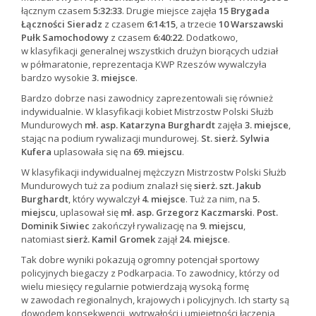
łącznym czasem
5:32:33
. Drugie miejsce zajęła
15 Brygada
Łączności Sieradz
z czasem
6:14:15
, a trzecie
10 Warszawski
Pułk Samochodowy
z czasem
6:40:22
. Dodatkowo,
w klasyfikacji generalnej wszystkich drużyn biorących udział
w półmaratonie, reprezentacja KWP Rzeszów wywalczyła
bardzo wysokie
3. miejsce
.
Bardzo dobrze nasi zawodnicy zaprezentowali się również
indywidualnie. W klasyfikacji kobiet Mistrzostw Polski Służb
Mundurowych
mł. asp. Katarzyna Burghardt
zajęła
3. miejsce
,
stając na podium rywalizacji mundurowej.
St. sierż. Sylwia
Kufera
uplasowała się na
69. miejscu
.
W klasyfikacji indywidualnej mężczyzn Mistrzostw Polski Służb
Mundurowych tuż za podium znalazł się
sierż. szt. Jakub
Burghardt
, który wywalczył
4. miejsce
. Tuż za nim, na
5.
miejscu
, uplasował się
mł. asp. Grzegorz Kaczmarski
.
Post.
Dominik Siwiec
zakończył rywalizację na
9. miejscu
,
natomiast
sierż. Kamil Gromek
zajął
24. miejsce
.
Tak dobre wyniki pokazują ogromny potencjał sportowy
policyjnych biegaczy z Podkarpacia. To zawodnicy, którzy od
wielu miesięcy regularnie potwierdzają wysoką formę
w zawodach regionalnych, krajowych i policyjnych. Ich starty są
dowodem konsekwencji, wytrwałości i umiejętności łączenia