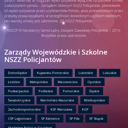
danych. Materiały te mogą być wykorzystywane wyłącznie na postawie umowy
z właścicielem portalu - Zarządem Głównym NSZZ Policjantów. Jakiekolwiek
ich wykorzystywanie przez użytkowników Portalu, poza przewidzianymi przez
przepisy prawa wyjątkami, w szczególności dozwolonym użytkiem osobistym,
bez ważnej umowy jest zabronione. ZG NSZZ Policjantów
NSZZP © Niezależny Samorządny Związek Zawodowy Policjantów | 2016.
Wszystkie prawa zastrzeżone.
Zarządy Wojewódzkie i Szkolne
NSZZ Policjantów
Dolnośląskie
Kujawsko-Pomorskie
Lubelskie
Lubuskie
Łódzkie
Małopolskie
Mazowieckie
Opolskie
Podkarpackie
Podlaskie
Pomorskie
Śląskie
Świętokrzyskie
Warmińsko-Mazurskie
Wielkopolskie
Zachodniopomorskie
KSP Warszawa
KGP
CSP Legionowo
SP Katowice
SP Piła
SP Słupsk
Akademia Policji w Szczytnie