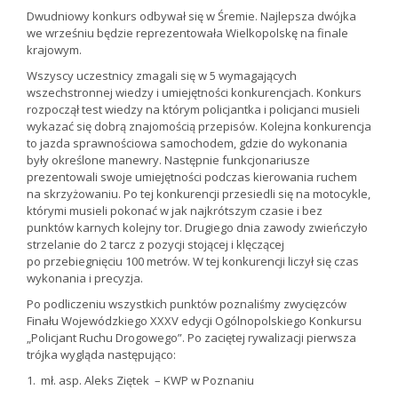
Dwudniowy konkurs odbywał się w Śremie. Najlepsza dwójka
we wrześniu będzie reprezentowała Wielkopolskę na finale
krajowym.
Wszyscy uczestnicy zmagali się w 5 wymagających
wszechstronnej wiedzy i umiejętności konkurencjach. Konkurs
rozpoczął test wiedzy na którym policjantka i policjanci musieli
wykazać się dobrą znajomością przepisów. Kolejna konkurencja
to jazda sprawnościowa samochodem, gdzie do wykonania
były określone manewry. Następnie funkcjonariusze
prezentowali swoje umiejętności podczas kierowania ruchem
na skrzyżowaniu. Po tej konkurencji przesiedli się na motocykle,
którymi musieli pokonać w jak najkrótszym czasie i bez
punktów karnych kolejny tor. Drugiego dnia zawody zwieńczyło
strzelanie do 2 tarcz z pozycji stojącej i klęczącej
po przebiegnięciu 100 metrów. W tej konkurencji liczył się czas
wykonania i precyzja.
Po podliczeniu wszystkich punktów poznaliśmy zwycięzców
Finału Wojewódzkiego XXXV edycji Ogólnopolskiego Konkursu
„Policjant Ruchu Drogowego”. Po zaciętej rywalizacji pierwsza
trójka wygląda następująco:
1. mł. asp. Aleks Ziętek – KWP w Poznaniu