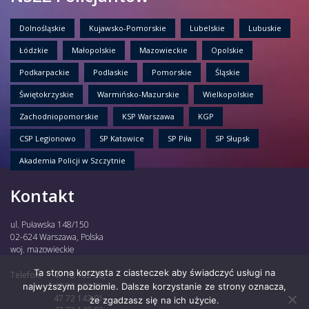
Dolnośląskie
Kujawsko-Pomorskie
Lubelskie
Lubuskie
Łódzkie
Małopolskie
Mazowieckie
Opolskie
Podkarpackie
Podlaskie
Pomorskie
Śląskie
Świętokrzyskie
Warmińsko-Mazurskie
Wielkopolskie
Zachodniopomorskie
KSP Warszawa
KGP
CSP Legionowo
SP Katowice
SP Piła
SP Słupsk
Akademia Policji w Szczytnie
Kontakt
ul. Puławska 148/150
02-624 Warszawa, Polska
woj. mazowieckie
Ta strona korzysta z ciasteczek aby świadczyć usługi na
Telefon:
47 72 135 30,
najwyższym poziomie. Dalsze korzystanie ze strony oznacza,
47 72 122 85,
47 72 142 01,
że zgadzasz się na ich użycie.