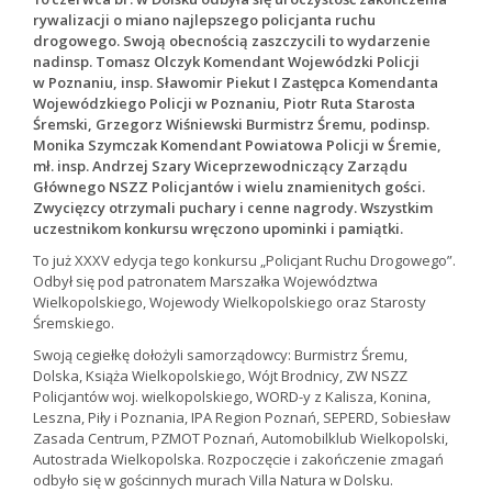
rywalizacji o miano najlepszego policjanta ruchu
drogowego. Swoją obecnością zaszczycili to wydarzenie
nadinsp. Tomasz Olczyk Komendant Wojewódzki Policji
w Poznaniu, insp. Sławomir Piekut I Zastępca Komendanta
Wojewódzkiego Policji w Poznaniu, Piotr Ruta Starosta
Śremski, Grzegorz Wiśniewski Burmistrz Śremu, podinsp.
Monika Szymczak Komendant Powiatowa Policji w Śremie,
mł. insp. Andrzej Szary Wiceprzewodniczący Zarządu
Głównego NSZZ Policjantów i wielu znamienitych gości.
Zwycięzcy otrzymali puchary i cenne nagrody. Wszystkim
uczestnikom konkursu wręczono upominki i pamiątki.
To już XXXV edycja tego konkursu „Policjant Ruchu Drogowego”.
Odbył się pod patronatem Marszałka Województwa
Wielkopolskiego, Wojewody Wielkopolskiego oraz Starosty
Śremskiego.
Swoją cegiełkę dołożyli samorządowcy: Burmistrz Śremu,
Dolska, Książa Wielkopolskiego, Wójt Brodnicy, ZW NSZZ
Policjantów woj. wielkopolskiego, WORD-y z Kalisza, Konina,
Leszna, Piły i Poznania, IPA Region Poznań, SEPERD, Sobiesław
Zasada Centrum, PZMOT Poznań, Automobilklub Wielkopolski,
Autostrada Wielkopolska. Rozpoczęcie i zakończenie zmagań
odbyło się w gościnnych murach Villa Natura w Dolsku.