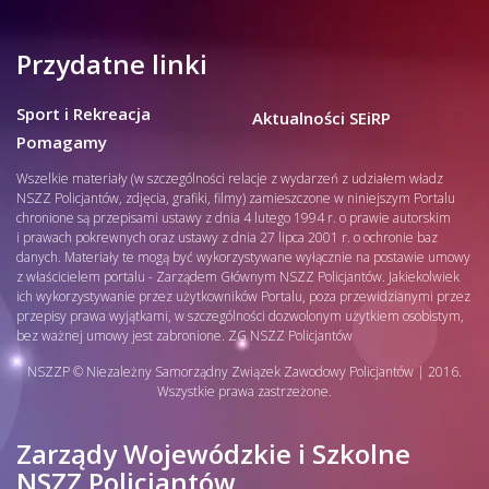
Przydatne linki
Sport i Rekreacja
Aktualności SEiRP
Pomagamy
Wszelkie materiały (w szczególności relacje z wydarzeń z udziałem władz
NSZZ Policjantów, zdjęcia, grafiki, filmy) zamieszczone w niniejszym Portalu
chronione są przepisami ustawy z dnia 4 lutego 1994 r. o prawie autorskim
i prawach pokrewnych oraz ustawy z dnia 27 lipca 2001 r. o ochronie baz
danych. Materiały te mogą być wykorzystywane wyłącznie na postawie umowy
z właścicielem portalu - Zarządem Głównym NSZZ Policjantów. Jakiekolwiek
ich wykorzystywanie przez użytkowników Portalu, poza przewidzianymi przez
przepisy prawa wyjątkami, w szczególności dozwolonym użytkiem osobistym,
bez ważnej umowy jest zabronione. ZG NSZZ Policjantów
NSZZP © Niezależny Samorządny Związek Zawodowy Policjantów | 2016.
Wszystkie prawa zastrzeżone.
Zarządy Wojewódzkie i Szkolne
NSZZ Policjantów