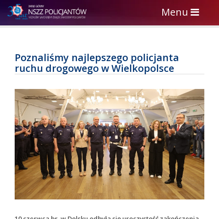
Toggle
Menu
navigation
Poznaliśmy najlepszego policjanta
ruchu drogowego w Wielkopolsce
10 czerwca br. w Dolsku odbyła się uroczystość zakończenia