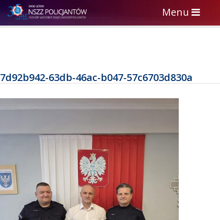
Toggle
Menu
navigation
7d92b942-63db-46ac-b047-57c6703d830a