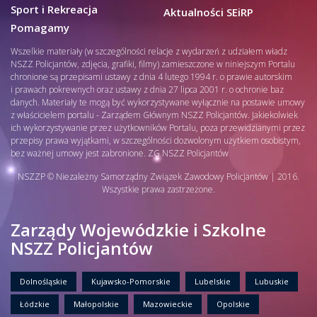
Sport i Rekreacja
Aktualności SEiRP
Pomagamy
Wszelkie materiały (w szczególności relacje z wydarzeń z udziałem władz
NSZZ Policjantów, zdjęcia, grafiki, filmy) zamieszczone w niniejszym Portalu
chronione są przepisami ustawy z dnia 4 lutego 1994 r. o prawie autorskim
i prawach pokrewnych oraz ustawy z dnia 27 lipca 2001 r. o ochronie baz
danych. Materiały te mogą być wykorzystywane wyłącznie na postawie umowy
z właścicielem portalu - Zarządem Głównym NSZZ Policjantów. Jakiekolwiek
ich wykorzystywanie przez użytkowników Portalu, poza przewidzianymi przez
przepisy prawa wyjątkami, w szczególności dozwolonym użytkiem osobistym,
bez ważnej umowy jest zabronione. ZG NSZZ Policjantów
NSZZP © Niezależny Samorządny Związek Zawodowy Policjantów | 2016.
Wszystkie prawa zastrzeżone.
Zarządy Wojewódzkie i Szkolne
NSZZ Policjantów
Dolnośląskie
Kujawsko-Pomorskie
Lubelskie
Lubuskie
Łódzkie
Małopolskie
Mazowieckie
Opolskie