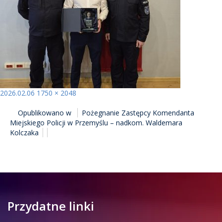
Opublikowano
Pełny
2026.02.06
1750 × 2048
NAWIGACJA
rozmiar
Opublikowano w
Pożegnanie Zastępcy Komendanta
WPISU
Miejskiego Policji w Przemyślu – nadkom. Waldemara
Kolczaka
Przydatne linki