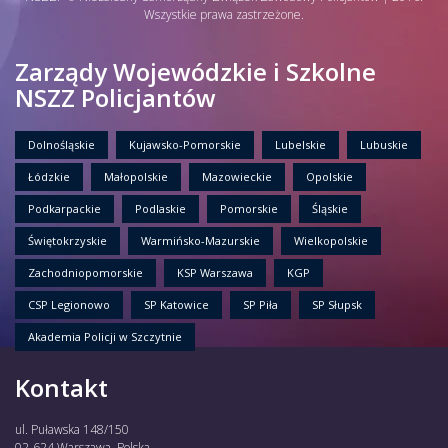
Wszystkie prawa zastrzeżone.
Zarządy Wojewódzkie i Szkolne
NSZZ Policjantów
Dolnośląskie
Kujawsko-Pomorskie
Lubelskie
Lubuskie
Łódzkie
Małopolskie
Mazowieckie
Opolskie
Podkarpackie
Podlaskie
Pomorskie
Śląskie
Świętokrzyskie
Warmińsko-Mazurskie
Wielkopolskie
Zachodniopomorskie
KSP Warszawa
KGP
CSP Legionowo
SP Katowice
SP Piła
SP Słupsk
Akademia Policji w Szczytnie
Kontakt
ul. Puławska 148/150
02-624 Warszawa, Polska