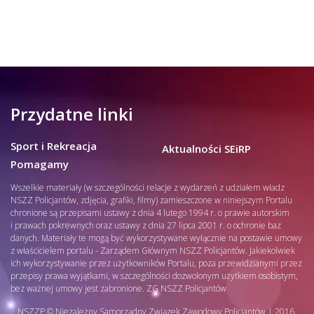
Przydatne linki
Sport i Rekreacja
Aktualności SEiRP
Pomagamy
Wszelkie materiały (w szczególności relacje z wydarzeń z udziałem władz
NSZZ Policjantów, zdjęcia, grafiki, filmy) zamieszczone w niniejszym Portalu
chronione są przepisami ustawy z dnia 4 lutego 1994 r. o prawie autorskim
i prawach pokrewnych oraz ustawy z dnia 27 lipca 2001 r. o ochronie baz
danych. Materiały te mogą być wykorzystywane wyłącznie na postawie umowy
z właścicielem portalu - Zarządem Głównym NSZZ Policjantów. Jakiekolwiek
ich wykorzystywanie przez użytkowników Portalu, poza przewidzianymi przez
przepisy prawa wyjątkami, w szczególności dozwolonym użytkiem osobistym,
bez ważnej umowy jest zabronione. ZG NSZZ Policjantów
NSZZP © Niezależny Samorządny Związek Zawodowy Policjantów | 2016.