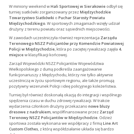
W miniony weekend w
Hali Sportowej w Sierakowie
odbył się
turniej siatkówki zorganizowany przez
Międzychodzkie
Towarzystwo Siatkówki
o
Puchar Starosty Powiatu
Międzychodzkiego
. W sportowych zmaganiach wzięły udział
drużyny z terenu powiatu oraz sąsiednich miejscowości.
W zawodach uczestniczyła również reprezentacja
Zarządu
Terenowego NSZZ Policjantów przy Komendzie Powiatowej
Policji w Międzychodzie
, która po zaciętej rywalizacji zajęła
4.
miejsce
w klasyfikacji końcowej.
Zarząd Wojewódzki NSZZ Policjantów Województwa
Wielkopolskiego z dumą podkreśla zaangażowanie
funkcjonariuszy z Międzychodu, którzy nie tylko aktywnie
uczestniczą w życiu sportowym regionu, ale także promują
pozytywny wizerunek Policji i ideę policyjnego koleżeństwa.
Turniej był również doskonałą okazją do integracji i wspólnego
spędzenia czasu w duchu zdrowej rywalizacji. W trakcie
wydarzenia członkom drużyny przekazano
nowe bluzy
dresowe z nadrukiem
, współfinansowane przez
Zarząd
Terenowy NSZZ Policjantów w Międzychodzie
. Odzież
sportowa została wykonana we współpracy z firmą
Line Art
Custom Clothes
, z którą współdziałanie układa się bardzo