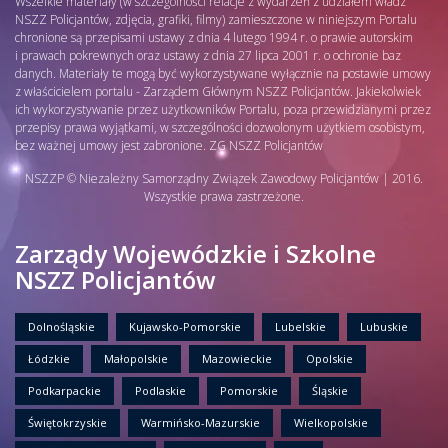
Wszelkie materiały (w szczególności relacje z wydarzeń z udziałem władz
NSZZ Policjantów, zdjęcia, grafiki, filmy) zamieszczone w niniejszym Portalu
chronione są przepisami ustawy z dnia 4 lutego 1994 r. o prawie autorskim
i prawach pokrewnych oraz ustawy z dnia 27 lipca 2001 r. o ochronie baz
danych. Materiały te mogą być wykorzystywane wyłącznie na postawie umowy
z właścicielem portalu - Zarządem Głównym NSZZ Policjantów. Jakiekolwiek
ich wykorzystywanie przez użytkowników Portalu, poza przewidzianymi przez
przepisy prawa wyjątkami, w szczególności dozwolonym użytkiem osobistym,
bez ważnej umowy jest zabronione. ZG NSZZ Policjantów
NSZZP © Niezależny Samorządny Związek Zawodowy Policjantów | 2016.
Wszystkie prawa zastrzeżone.
Zarządy Wojewódzkie i Szkolne
NSZZ Policjantów
Dolnośląskie
Kujawsko-Pomorskie
Lubelskie
Lubuskie
Łódzkie
Małopolskie
Mazowieckie
Opolskie
Podkarpackie
Podlaskie
Pomorskie
Śląskie
Świętokrzyskie
Warmińsko-Mazurskie
Wielkopolskie