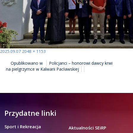
Opublikowano
Pełny
2025.09.07
2048 × 1153
NAWIGACJA
rozmiar
Opublikowano w
Policjanci – honorowi dawcy krwi
WPISU
na pielgrzymce w Kalwarii Pacławskiej
Przydatne linki
Sport i Rekreacja
Aktualności SEiRP