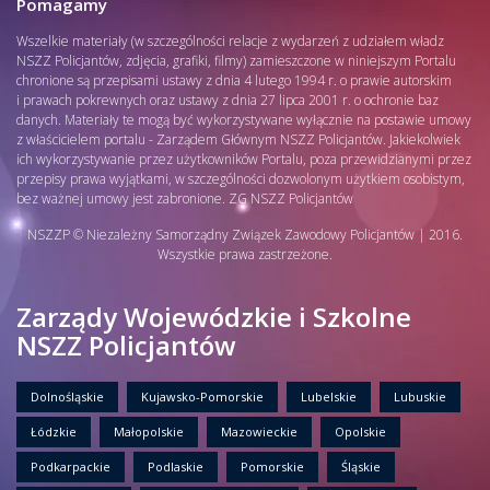
Pomagamy
Wszelkie materiały (w szczególności relacje z wydarzeń z udziałem władz
NSZZ Policjantów, zdjęcia, grafiki, filmy) zamieszczone w niniejszym Portalu
chronione są przepisami ustawy z dnia 4 lutego 1994 r. o prawie autorskim
i prawach pokrewnych oraz ustawy z dnia 27 lipca 2001 r. o ochronie baz
danych. Materiały te mogą być wykorzystywane wyłącznie na postawie umowy
z właścicielem portalu - Zarządem Głównym NSZZ Policjantów. Jakiekolwiek
ich wykorzystywanie przez użytkowników Portalu, poza przewidzianymi przez
przepisy prawa wyjątkami, w szczególności dozwolonym użytkiem osobistym,
bez ważnej umowy jest zabronione. ZG NSZZ Policjantów
NSZZP © Niezależny Samorządny Związek Zawodowy Policjantów | 2016.
Wszystkie prawa zastrzeżone.
Zarządy Wojewódzkie i Szkolne
NSZZ Policjantów
Dolnośląskie
Kujawsko-Pomorskie
Lubelskie
Lubuskie
Łódzkie
Małopolskie
Mazowieckie
Opolskie
Podkarpackie
Podlaskie
Pomorskie
Śląskie