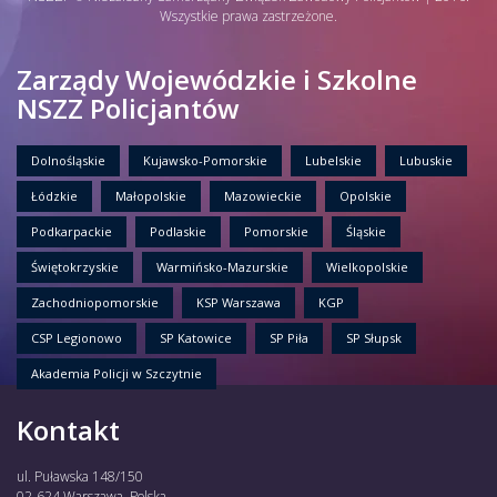
Wszystkie prawa zastrzeżone.
Zarządy Wojewódzkie i Szkolne
NSZZ Policjantów
Dolnośląskie
Kujawsko-Pomorskie
Lubelskie
Lubuskie
Łódzkie
Małopolskie
Mazowieckie
Opolskie
Podkarpackie
Podlaskie
Pomorskie
Śląskie
Świętokrzyskie
Warmińsko-Mazurskie
Wielkopolskie
Zachodniopomorskie
KSP Warszawa
KGP
CSP Legionowo
SP Katowice
SP Piła
SP Słupsk
Akademia Policji w Szczytnie
Kontakt
ul. Puławska 148/150
02-624 Warszawa, Polska