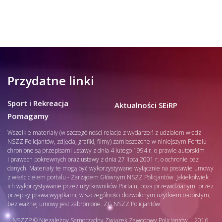
Przydatne linki
Sport i Rekreacja
Aktualności SEiRP
Pomagamy
Wszelkie materiały (w szczególności relacje z wydarzeń z udziałem władz
NSZZ Policjantów, zdjęcia, grafiki, filmy) zamieszczone w niniejszym Portalu
chronione są przepisami ustawy z dnia 4 lutego 1994 r. o prawie autorskim
i prawach pokrewnych oraz ustawy z dnia 27 lipca 2001 r. o ochronie baz
danych. Materiały te mogą być wykorzystywane wyłącznie na postawie umowy
z właścicielem portalu - Zarządem Głównym NSZZ Policjantów. Jakiekolwiek
ich wykorzystywanie przez użytkowników Portalu, poza przewidzianymi przez
przepisy prawa wyjątkami, w szczególności dozwolonym użytkiem osobistym,
bez ważnej umowy jest zabronione. ZG NSZZ Policjantów
NSZZP © Niezależny Samorządny Związek Zawodowy Policjantów | 2016.