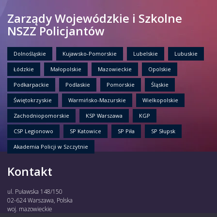
Zarządy Wojewódzkie i Szkolne
NSZZ Policjantów
Dolnośląskie
Kujawsko-Pomorskie
Lubelskie
Lubuskie
Łódzkie
Małopolskie
Mazowieckie
Opolskie
Podkarpackie
Podlaskie
Pomorskie
Śląskie
Świętokrzyskie
Warmińsko-Mazurskie
Wielkopolskie
Zachodniopomorskie
KSP Warszawa
KGP
CSP Legionowo
SP Katowice
SP Piła
SP Słupsk
Akademia Policji w Szczytnie
Kontakt
ul. Puławska 148/150
02-624 Warszawa, Polska
woj. mazowieckie