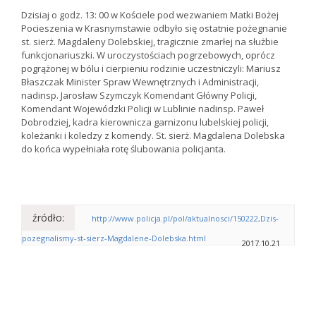
Dzisiaj o godz. 13: 00 w Kościele pod wezwaniem Matki Bożej
Pocieszenia w Krasnymstawie odbyło się ostatnie pożegnanie
st. sierż. Magdaleny Dolebskiej, tragicznie zmarłej na służbie
funkcjonariuszki. W uroczystościach pogrzebowych, oprócz
pogrążonej w bólu i cierpieniu rodzinie uczestniczyli: Mariusz
Błaszczak Minister Spraw Wewnętrznych i Administracji,
nadinsp. Jarosław Szymczyk Komendant Główny Policji,
Komendant Wojewódzki Policji w Lublinie nadinsp. Paweł
Dobrodziej, kadra kierownicza garnizonu lubelskiej policji,
koleżanki i koledzy z komendy. St. sierż. Magdalena Dolebska
do końca wypełniała rotę ślubowania policjanta.
źródło:
http://www.policja.pl/pol/aktualnosci/150222,Dzis-
pozegnalismy-st-sierz-Magdalene-Dolebska.html
2017.10.21