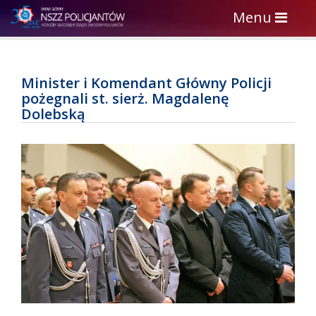
Toggle
Menu
navigation
Minister i Komendant Główny Policji
pożegnali st. sierż. Magdalenę
Dolebską