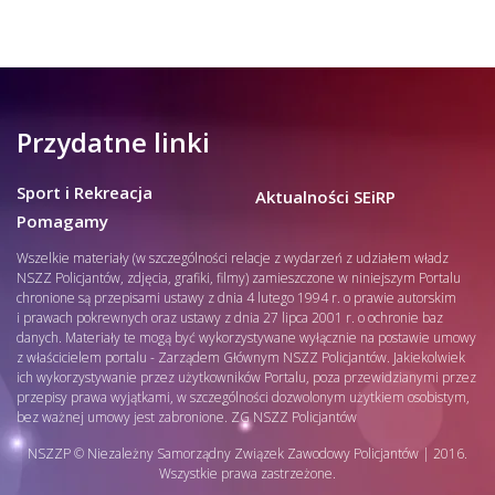
Przydatne linki
Sport i Rekreacja
Aktualności SEiRP
Pomagamy
Wszelkie materiały (w szczególności relacje z wydarzeń z udziałem władz
NSZZ Policjantów, zdjęcia, grafiki, filmy) zamieszczone w niniejszym Portalu
chronione są przepisami ustawy z dnia 4 lutego 1994 r. o prawie autorskim
i prawach pokrewnych oraz ustawy z dnia 27 lipca 2001 r. o ochronie baz
danych. Materiały te mogą być wykorzystywane wyłącznie na postawie umowy
z właścicielem portalu - Zarządem Głównym NSZZ Policjantów. Jakiekolwiek
ich wykorzystywanie przez użytkowników Portalu, poza przewidzianymi przez
przepisy prawa wyjątkami, w szczególności dozwolonym użytkiem osobistym,
bez ważnej umowy jest zabronione. ZG NSZZ Policjantów
NSZZP © Niezależny Samorządny Związek Zawodowy Policjantów | 2016.
Wszystkie prawa zastrzeżone.