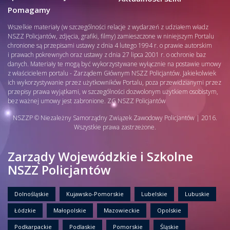
Pomagamy
Wszelkie materiały (w szczególności relacje z wydarzeń z udziałem władz
NSZZ Policjantów, zdjęcia, grafiki, filmy) zamieszczone w niniejszym Portalu
chronione są przepisami ustawy z dnia 4 lutego 1994 r. o prawie autorskim
i prawach pokrewnych oraz ustawy z dnia 27 lipca 2001 r. o ochronie baz
danych. Materiały te mogą być wykorzystywane wyłącznie na postawie umowy
z właścicielem portalu - Zarządem Głównym NSZZ Policjantów. Jakiekolwiek
ich wykorzystywanie przez użytkowników Portalu, poza przewidzianymi przez
przepisy prawa wyjątkami, w szczególności dozwolonym użytkiem osobistym,
bez ważnej umowy jest zabronione. ZG NSZZ Policjantów
NSZZP © Niezależny Samorządny Związek Zawodowy Policjantów | 2016.
Wszystkie prawa zastrzeżone.
Zarządy Wojewódzkie i Szkolne
NSZZ Policjantów
Dolnośląskie
Kujawsko-Pomorskie
Lubelskie
Lubuskie
Łódzkie
Małopolskie
Mazowieckie
Opolskie
Podkarpackie
Podlaskie
Pomorskie
Śląskie