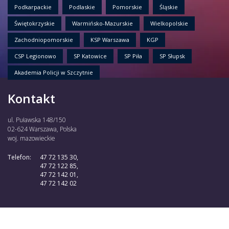
Podkarpackie
Podlaskie
Pomorskie
Śląskie
Świętokrzyskie
Warmińsko-Mazurskie
Wielkopolskie
Zachodniopomorskie
KSP Warszawa
KGP
CSP Legionowo
SP Katowice
SP Piła
SP Słupsk
Akademia Policji w Szczytnie
Kontakt
ul. Puławska 148/150
02-624 Warszawa, Polska
woj. mazowieckie
Telefon:
47 72 135 30,
47 72 122 85,
47 72 142 01,
47 72 142 02