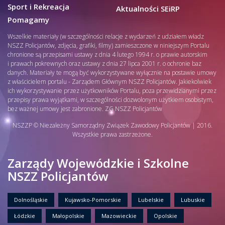
Sport i Rekreacja
Aktualności SEiRP
Pomagamy
Wszelkie materiały (w szczególności relacje z wydarzeń z udziałem władz
NSZZ Policjantów, zdjęcia, grafiki, filmy) zamieszczone w niniejszym Portalu
chronione są przepisami ustawy z dnia 4 lutego 1994 r. o prawie autorskim
i prawach pokrewnych oraz ustawy z dnia 27 lipca 2001 r. o ochronie baz
danych. Materiały te mogą być wykorzystywane wyłącznie na postawie umowy
z właścicielem portalu - Zarządem Głównym NSZZ Policjantów. Jakiekolwiek
ich wykorzystywanie przez użytkowników Portalu, poza przewidzianymi przez
przepisy prawa wyjątkami, w szczególności dozwolonym użytkiem osobistym,
bez ważnej umowy jest zabronione. ZG NSZZ Policjantów
NSZZP © Niezależny Samorządny Związek Zawodowy Policjantów | 2016.
Wszystkie prawa zastrzeżone.
Zarządy Wojewódzkie i Szkolne
NSZZ Policjantów
Dolnośląskie
Kujawsko-Pomorskie
Lubelskie
Lubuskie
Łódzkie
Małopolskie
Mazowieckie
Opolskie