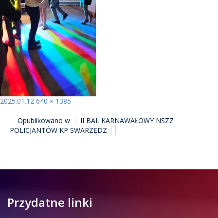
Opublikowano
Pełny
2025.01.12
640 × 1385
NAWIGACJA
rozmiar
Opublikowano w
II BAL KARNAWAŁOWY NSZZ
WPISU
POLICJANTÓW KP SWARZĘDZ
Przydatne linki