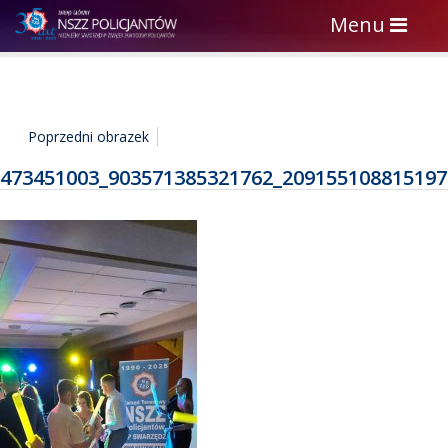
Toggle
Menu
navigation
Poprzedni obrazek
473451003_903571385321762_209155108815197