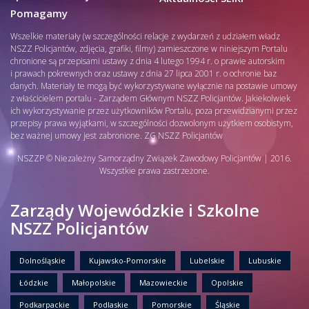
Pomagamy
Wszelkie materiały (w szczególności relacje z wydarzeń z udziałem władz
NSZZ Policjantów, zdjęcia, grafiki, filmy) zamieszczone w niniejszym Portalu
chronione są przepisami ustawy z dnia 4 lutego 1994 r. o prawie autorskim
i prawach pokrewnych oraz ustawy z dnia 27 lipca 2001 r. o ochronie baz
danych. Materiały te mogą być wykorzystywane wyłącznie na postawie umowy
z właścicielem portalu - Zarządem Głównym NSZZ Policjantów. Jakiekolwiek
ich wykorzystywanie przez użytkowników Portalu, poza przewidzianymi przez
przepisy prawa wyjątkami, w szczególności dozwolonym użytkiem osobistym,
bez ważnej umowy jest zabronione. ZG NSZZ Policjantów
NSZZP © Niezależny Samorządny Związek Zawodowy Policjantów | 2016.
Wszystkie prawa zastrzeżone.
Zarządy Wojewódzkie i Szkolne
NSZZ Policjantów
Dolnośląskie
Kujawsko-Pomorskie
Lubelskie
Lubuskie
Łódzkie
Małopolskie
Mazowieckie
Opolskie
Podkarpackie
Podlaskie
Pomorskie
Śląskie