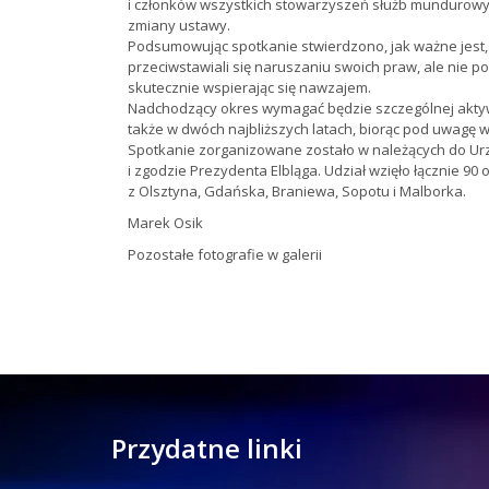
i członków wszystkich stowarzyszeń służb mundurowyc
zmiany ustawy.
Podsumowując spotkanie stwierdzono, jak ważne jest
przeciwstawiali się naruszaniu swoich praw, ale nie po
skutecznie wspierając się nawzajem.
Nadchodzący okres wymagać będzie szczególnej aktywno
także w dwóch najbliższych latach, biorąc pod uwagę
Spotkanie zorganizowane zostało w należących do Urzę
i zgodzie Prezydenta Elbląga. Udział wzięło łącznie 90 
z Olsztyna, Gdańska, Braniewa, Sopotu i Malborka.
Marek Osik
Pozostałe fotografie w galerii
Przydatne linki