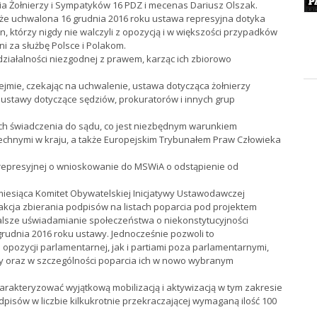
ia Żołnierzy i Sympatyków 16 PDZ i mecenas Dariusz Olszak.
że uchwalona 16 grudnia 2016 roku ustawa represyjna dotyka
in, którzy nigdy nie walczyli z opozycją i w większości przypadków
i za służbę Polsce i Polakom.
iałalności niezgodnej z prawem, karząc ich zbiorowo
ejmie, czekając na uchwalenie, ustawa dotycząca żołnierzy
ustawy dotyczące sędziów, prokuratorów i innych grup
ych świadczenia do sądu, co jest niezbędnym warunkiem
chnymi w kraju, a także Europejskim Trybunałem Praw Człowieka
represyjnej o wnioskowanie do MSWiA o odstąpienie od
iesiąca Komitet Obywatelskiej Inicjatywy Ustawodawczej
 akcja zbierania podpisów na listach poparcia pod projektem
 dalsze uświadamianie społeczeństwa o niekonstytucyjności
grudnia 2016 roku ustawy. Jednocześnie pozwoli to
pozycji parlamentarnej, jak i partiami poza parlamentarnymi,
ywy oraz w szczególności poparcia ich w nowo wybranym
rakteryzować wyjątkową mobilizacją i aktywizacją w tym zakresie
isów w liczbie kilkukrotnie przekraczającej wymaganą ilość 100