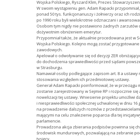
Wojska Polskiego, Ryszard Klim, Prezes Stowarzyszen
W swoim wystąpieniu gen. Adam Rapacki przypomniał,
ponad 50 tys. funkcjonariuszy i żołnierzy oraz ich rodz
po 1990 roku byli wielokrotnie odznaczani i awansowan
Osobom tym nigdy nie postawiono żadnych zarzutów dz
dożywotnim obniżeniem emerytur.
Przypomniał także, że aktualnie procedowana jest w S
Wojska Polskiego. Kolejno mogą zostać przygotowane 
zawodowych.
Apelował o odwoływanie się od decyzji ZER obniżając
do dochodzenia sprawiedliwości przed sądami powsze
w Strasburgu.
Namawiał osoby podlegające zapisom art. 8 a ustawy 
stosowania względem ich przedmiotowej ustawy.
Generał Adam Rapacki poinformował, że w przeciągu m
zostanie zarejestrowany w Sejmie RP i rozpocznie się
nowelizacji tej ustawy. Wniesienie projektu umożliwi
i niesprawiedliwości społecznej uchwalonej w dniu 16 
na prowadzenie dalszych rozmów z przedstawicielami o
mającymi na celu znalezienie poparcia dla tej inicjat
parlamencie.
Prowadzona akcja zbierania podpisów powinna się cha
środowisk mundurowych, pozwalającą na zebranie podp
tysięcy.