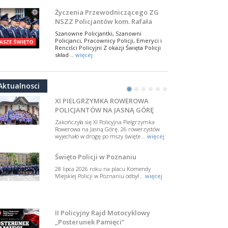
W Biedrusku, pod Tablicą Pamiątkową
Życzenia Przewodniczącego ZG
poświęconą starszemu sierżantowi Mar
NSZZ Policjantów kom. Rafała
..
więcej
Jankowskiego z okazji Święta
Szanowne Policjantki, Szanowni
Policji 2026
Policjanci, Pracownicy Policji, Emeryci i
50-lecie BOA. Zarząd Główny NSZZ
Renciści Policyjni Z okazji Święta Policji
Policjantów z uznaniem
skład ..
więcej
dla funkcjonariuszy policyjnej
17 lipca 2026 roku w Muzeum Wojska
NSZZ Policjantów: Policja nie może
formacji kontrterrorystycznej
Polskiego w Warszawie odbyła się uroczysta
być wciągana w bieżące spory
gala z okazji 50-lecia Centralnego
Aktualnosci
Pododdziału ..
więcej
polityczne
•
•
•
•
•
•
W przestrzeni publicznej po raz kolejny
pojawiły się wypowiedzi, które uderzają
XI PIELGRZYMKA ROWEROWA
w funkcjonariuszki i funkcjonariuszy
POLICJANTÓW NA JASNĄ GÓRĘ
Policj ..
więcej
Zakończyła się XI Policyjna Pielgrzymka
Dodatkowe zarobkowanie
Rowerowa na Jasną Górę. 26 rowerzystów
wyjechało w drogę po mszy święte ..
więcej
policjantów. NSZZP: obecne
rozwiązania wymagają zmian
Do Sejmu trafiła petycja dotycząca
Święto Policji w Poznaniu
zmiany przepisów regulujących
podejmowanie przez policjantów
28 lipca 2026 roku na placu Komendy
dodatkowej pracy zarobkowe ..
więcej
Miejskiej Policji w Poznaniu odbył ..
więcej
Krok 1. Umorzenie. Krok 2. Walka
z hejtem
Postępowanie dotyczące interwencji
II Policyjny Rajd Motocyklowy
Policji w miejscu zamieszkania red.
„Posterunek Pamięci”
Tomasza Sakiewicza zostało umorzone.