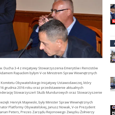
Św. Ducha 3-4 z inicjatywy Stowarzyszenia Emerytów i Rencistów
gen Adamem Rapackim byłym V-ce Ministrem Spraw Wewnętrznych
 Komitetu Obywatelskiego Inicjatywy Ustawodawczej, który
 16 grudnia 2016 roku oraz przedstawienie aktualnych
ederację Stowarzyszeń Służb Mundurowych oraz Stowarzyszenie
wzięli: Henryk Majewski, były Minister Spraw Wewnętrznych
senator Platformy Obywatelskiej, Janusz Nowak, V-ce Prezydent
Marian Peters, Prezes Zarządu Rejonowego Związku Żołnierzy