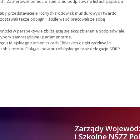
h. Zaoferowali pomoc w zbieraniu podpisów na listach poparcia
,aby przedstawiciele różnych środowisk mundurowych twardo
zostawali także obojętni i ściśle współpracowali ze sobą
ści w perspektywie zbliżającej się akcji zbierania podpisów,ale
 wybory samorządowe i parlamentarne.
du Miejskiego Kamieniczkach Elbląskich dzięki życzliwości
osób z terenu Elbląga i powiatu elbląskiego oraz delegacje SEiRP
Zarządy Wojewód
i Szkolne NSZZ Po