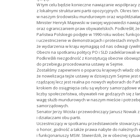
W tym celu będzie konieczne nawiązanie współpracy z
z lokalnymi strukturami partii opozycyjnych. Okres ten
w naszym środowisku mundurowym oraz współdziałani
Minister Henryk Majewski w swojej wypowiedzi nawiązał
oraz ograniczaniem praw obywatelskich. Podkreślił, ż
Państwa Polskiego podjęte w 1990 roku wobec funkcjon
i uczestniczenie w demonstracjach i protestach innyc
że wydarzenia w kraju wymagają od nas odwagi cywiln
Obecni na spotkaniu politycy PO i SLD zadeklarowali w
Podkreślili niezgodność z Konstytucją obecnie obowią
do przebiegu procedowania ustawy w Sejmie.
Zostaliśmy zapewnieni o poparciu krajowych władz obu 
że nowelizacja tejże ustawy w dzisiejszym Sejmie jest
rządzącej lecz jest realna po nowych wyborach do Par
krokiem do osiągnięcia celu są wybory samorządowe w 
liczby społeczeństwa, obywateli nie godzących się z łam
wagę służb mundurowych w naszym mieście i potrzebę
samorządowych.
Senator Jerzy Wcisła i przewodniczący Janusz Nowak z
i działaczami obu partii.
Uczestniczący w spotkaniu przedstawiciele stowarzy
o honor, godność a także prawa nabyte do należnych
i funkcjonariuszy MSW. Stwierdzili, że w obecnej sytu