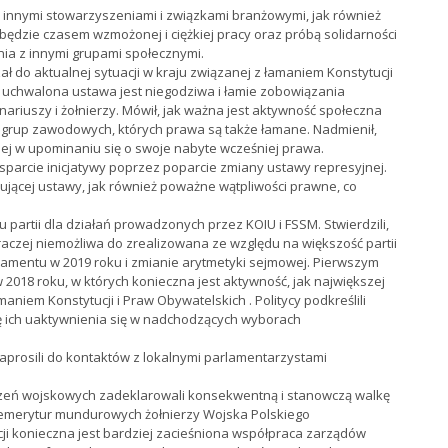
 innymi stowarzyszeniami i związkami branżowymi, jak również
 będzie czasem wzmożonej i ciężkiej pracy oraz próbą solidarności
a z innymi grupami społecznymi.
 do aktualnej sytuacji w kraju związanej z łamaniem Konstytucji
e uchwalona ustawa jest niegodziwa i łamie zobowiązania
ariuszy i żołnierzy. Mówił, jak ważna jest aktywność społeczna
h grup zawodowych, których prawa są także łamane. Nadmienił,
ej w upominaniu się o swoje nabyte wcześniej prawa.
sparcie inicjatywy poprzez poparcie zmiany ustawy represyjnej.
zującej ustawy, jak również poważne wątpliwości prawne, co
partii dla działań prowadzonych przez KOIU i FSSM. Stwierdzili,
 raczej niemożliwa do zrealizowana ze względu na większość partii
lamentu w 2019 roku i zmianie arytmetyki sejmowej. Pierwszym
2018 roku, w których konieczna jest aktywność, jak największej
aniem Konstytucji i Praw Obywatelskich . Politycy podkreślili
 ich uaktywnienia się w nadchodzących wyborach
aprosili do kontaktów z lokalnymi parlamentarzystami
szeń wojskowych zadeklarowali konsekwentną i stanowczą walkę
 emerytur mundurowych żołnierzy Wojska Polskiego
acji konieczna jest bardziej zacieśniona współpraca zarządów