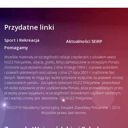
Przydatne linki
Sport i Rekreacja
Aktualności SEiRP
Pomagamy
Wszelkie materiały (w szczególności relacje z wydarzeń z udziałem władz
NSZZ Policjantów, zdjęcia, grafiki, filmy) zamieszczone w niniejszym Portalu
chronione są przepisami ustawy z dnia 4 lutego 1994 r. o prawie autorskim
i prawach pokrewnych oraz ustawy z dnia 27 lipca 2001 r. o ochronie baz
danych. Materiały te mogą być wykorzystywane wyłącznie na postawie umowy
z właścicielem portalu - Zarządem Głównym NSZZ Policjantów. Jakiekolwiek
ich wykorzystywanie przez użytkowników Portalu, poza przewidzianymi przez
przepisy prawa wyjątkami, w szczególności dozwolonym użytkiem osobistym,
bez ważnej umowy jest zabronione. ZG NSZZ Policjantów
NSZZP © Niezależny Samorządny Związek Zawodowy Policjantów | 2016.
Wszystkie prawa zastrzeżone.