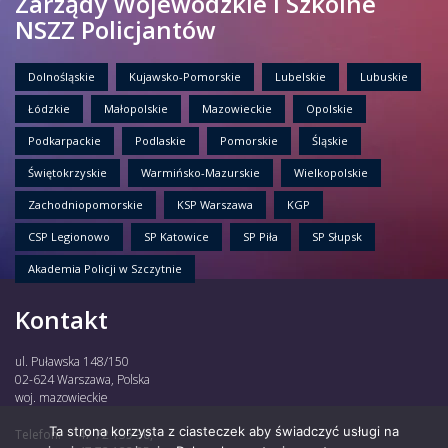
Zarządy Wojewódzkie i Szkolne
NSZZ Policjantów
Dolnośląskie
Kujawsko-Pomorskie
Lubelskie
Lubuskie
Łódzkie
Małopolskie
Mazowieckie
Opolskie
Podkarpackie
Podlaskie
Pomorskie
Śląskie
Świętokrzyskie
Warmińsko-Mazurskie
Wielkopolskie
Zachodniopomorskie
KSP Warszawa
KGP
CSP Legionowo
SP Katowice
SP Piła
SP Słupsk
Akademia Policji w Szczytnie
Kontakt
ul. Puławska 148/150
02-624 Warszawa, Polska
woj. mazowieckie
Ta strona korzysta z ciasteczek aby świadczyć usługi na
Telefon:
47 72 135 30,