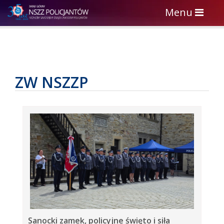
Toggle
Menu
navigation
ZW NSZZP
Sanocki zamek, policyjne święto i siła