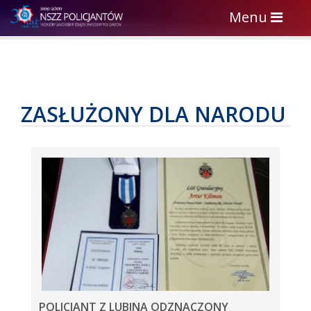
Toggle
Menu
navigation
ZASŁUŻONY DLA NARODU
POLICJANT Z LUBINA ODZNACZONY