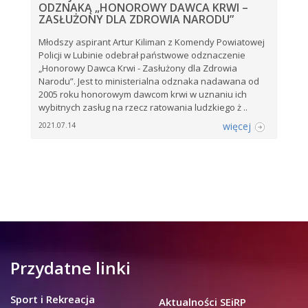
ODZNAKĄ „HONOROWY DAWCA KRWI –
ZASŁUŻONY DLA ZDROWIA NARODU”
Młodszy aspirant Artur Kiliman z Komendy Powiatowej
Policji w Lubinie odebrał państwowe odznaczenie
„Honorowy Dawca Krwi - Zasłużony dla Zdrowia
Narodu”. Jest to ministerialna odznaka nadawana od
2005 roku honorowym dawcom krwi w uznaniu ich
wybitnych zasług na rzecz ratowania ludzkiego ż ..
więcej
2021.07.14
Przydatne linki
Sport i Rekreacja
Aktualności SEiRP