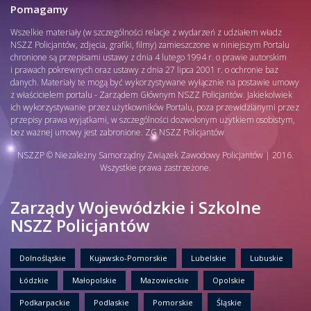
Pomagamy
Wszelkie materiały (w szczególności relacje z wydarzeń z udziałem władz
NSZZ Policjantów, zdjęcia, grafiki, filmy) zamieszczone w niniejszym Portalu
chronione są przepisami ustawy z dnia 4 lutego 1994 r. o prawie autorskim
i prawach pokrewnych oraz ustawy z dnia 27 lipca 2001 r. o ochronie baz
danych. Materiały te mogą być wykorzystywane wyłącznie na postawie umowy
z właścicielem portalu - Zarządem Głównym NSZZ Policjantów. Jakiekolwiek
ich wykorzystywanie przez użytkowników Portalu, poza przewidzianymi przez
przepisy prawa wyjątkami, w szczególności dozwolonym użytkiem osobistym,
bez ważnej umowy jest zabronione. ZG NSZZ Policjantów
NSZZP © Niezależny Samorządny Związek Zawodowy Policjantów | 2016.
Wszystkie prawa zastrzeżone.
Zarządy Wojewódzkie i Szkolne
NSZZ Policjantów
Dolnośląskie
Kujawsko-Pomorskie
Lubelskie
Lubuskie
Łódzkie
Małopolskie
Mazowieckie
Opolskie
Podkarpackie
Podlaskie
Pomorskie
Śląskie